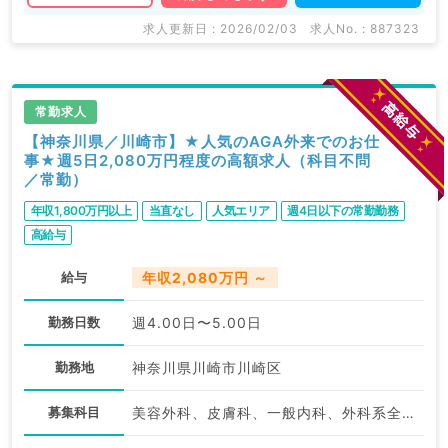
求人更新日 : 2026/02/03
求人No. : 887323
常勤求人
【神奈川県／川崎市】★人気のAGA外来でのお仕
事★週5日2,080万円程度の高額求人（科目不問
／常勤）
年収1,800万円以上
当直なし
人気エリア
週4日以下の常勤勤務
高給与
給与
年収2,080万円 ～
勤務日数
週4.00日〜5.00日
勤務地
神奈川県川崎市川崎区
募集科目
美容外科、皮膚科、一般内科、外科系全般、一般外科、美容皮膚科、科目不問