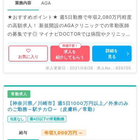
業務内容
AGA
★おすすめポイント★ 週5日勤務で年収2,080万円程度
の高額求人！ 新規開設のAGAクリニックでの常勤医師
の募集です◎ マイナビDOCTORでは病院やクリニック
などの医療機関求人はもちろんのこと、 産業医等の企
業系求人も多数扱っています。 求人内容の詳細等はお
詳細を
求人を
見る
お気に入り
紹介してもらう
気軽にお問合せ下さい。
求人更新日 : 2021/08/26
求人No. : 636750
常勤求人
【神奈川県／川崎市】週5日1000万円以上／外来のみ
のご勤務～駅チカ◎～（皮膚科／常勤）
当直なし
週4日以下の常勤勤務
給与
年収1,000万円 ～