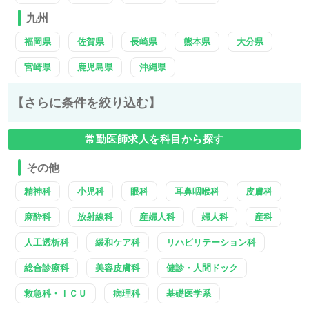
九州
福岡県
佐賀県
長崎県
熊本県
大分県
宮崎県
鹿児島県
沖縄県
【さらに条件を絞り込む】
常勤医師求人を科目から探す
その他
精神科
小児科
眼科
耳鼻咽喉科
皮膚科
麻酔科
放射線科
産婦人科
婦人科
産科
人工透析科
緩和ケア科
リハビリテーション科
総合診療科
美容皮膚科
健診・人間ドック
救急科・ＩＣＵ
病理科
基礎医学系