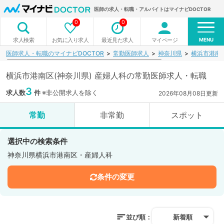
医師の求人・転職・アルバイトはマイナビDOCTOR
0
0
MENU
お気に入り求人
最近見た求人
マイページ
求人検索
医師求人・転職のマイナビDOCTOR
常勤医師求人
神奈川県
横浜市港南
横浜市港南区(神奈川県) 産婦人科の常勤医師求人・転職
3
求人数
件
※非公開求人を除く
2026年08月08日更新
常勤
非常勤
スポット
選択中の検索条件
神奈川県横浜市港南区・産婦人科
条件の変更
並び順：
新着順