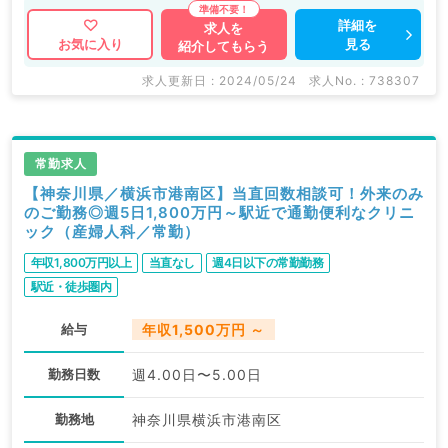
詳細を
求人を
見る
お気に入り
紹介してもらう
求人更新日 : 2024/05/24
求人No. : 738307
常勤求人
【神奈川県／横浜市港南区】当直回数相談可！外来のみ
のご勤務◎週5日1,800万円～駅近で通勤便利なクリニ
ック（産婦人科／常勤）
年収1,800万円以上
当直なし
週4日以下の常勤勤務
駅近・徒歩圏内
給与
年収1,500万円 ～
勤務日数
週4.00日〜5.00日
勤務地
神奈川県横浜市港南区