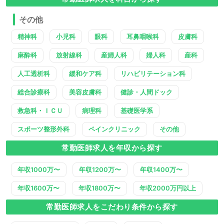
その他
精神科
小児科
眼科
耳鼻咽喉科
皮膚科
麻酔科
放射線科
産婦人科
婦人科
産科
人工透析科
緩和ケア科
リハビリテーション科
総合診療科
美容皮膚科
健診・人間ドック
救急科・ＩＣＵ
病理科
基礎医学系
スポーツ整形外科
ペインクリニック
その他
常勤医師求人を年収から探す
年収1000万〜
年収1200万〜
年収1400万〜
年収1600万〜
年収1800万〜
年収2000万円以上
常勤医師求人をこだわり条件から探す