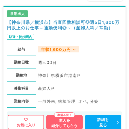
常勤求人
【神奈川県／横浜市】当直回数相談可◎週5日1,600万
円以上のお仕事～通勤便利◎～（産婦人科／常勤）
駅近・徒歩圏内
給与
年収1,600万円 ～
勤務日数
週5.00日
勤務地
神奈川県横浜市港南区
募集科目
産婦人科
業務内容
一般外来, 病棟管理, オペ, 分娩
詳細を
求人を
見る
お気に入り
紹介してもらう