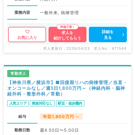
業務内容
一般外来, 病棟管理
詳細を
求人を
見る
お気に入り
紹介してもらう
求人更新日 : 2026/04/03
求人No. : 671544
常勤求人
【神奈川県／横浜市】■回復期リハの病棟管理／当直・
オンコールなし／週5日1,800万円～（神経内科・脳神
経外科・整形外科／常勤）
人気エリア
救急対応なし
駅近・徒歩圏内
給与
年収1,800万円 ～
勤務日数
週4.50日〜5.00日