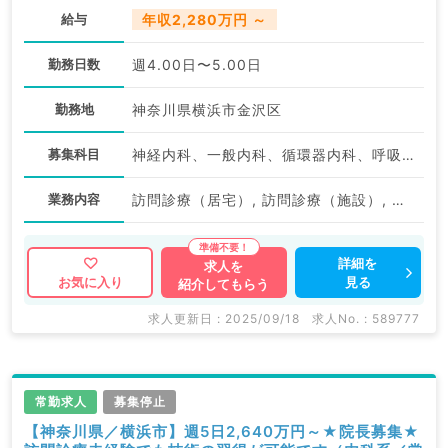
給与
年収2,280万円 ～
勤務日数
週4.00日〜5.00日
勤務地
神奈川県横浜市金沢区
募集科目
神経内科、一般内科、循環器内科、呼吸器内科、消化器内科、内分泌・代謝内科、腎臓内科、老年内科、血液内科、膠原病科
業務内容
訪問診療（居宅）, 訪問診療（施設）, 専門外来, 病棟管理
詳細を
求人を
見る
お気に入り
紹介してもらう
求人更新日 : 2025/09/18
求人No. : 589777
常勤求人
募集停止
【神奈川県／横浜市】週5日2,640万円～★院長募集★