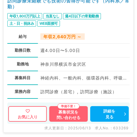
訪問診療未経験でも技術の習得が可能です（内科系／常
勤）
年収1,800万円以上
当直なし
週4日以下の常勤勤務
土・日・祝休み
WEB面接可
給与
年収2,640万円 ～
勤務日数
週4.00日〜5.00日
勤務地
神奈川県横浜市金沢区
募集科目
神経内科、一般内科、循環器内科、呼吸器内科、消化器内科、内分泌・代謝内科、腎臓内科、老年内科、外科系全般、一般外科、膠原病科
業務内容
訪問診療（居宅）, 訪問診療（施設）
詳細を
募集状況を
見る
お気に入り
問い合わせる
求人更新日 : 2025/06/13
求人No. : 633269