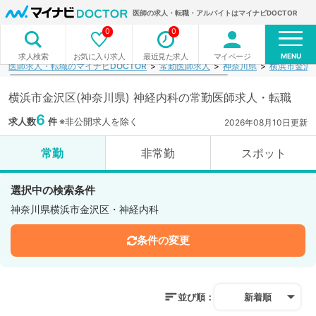
医師の求人・転職・アルバイトはマイナビDOCTOR
0
0
MENU
お気に入り求人
最近見た求人
マイページ
求人検索
医師求人・転職のマイナビDOCTOR
常勤医師求人
神奈川県
横浜市金沢
横浜市金沢区(神奈川県) 神経内科の常勤医師求人・転職
6
求人数
件
※非公開求人を除く
2026年08月10日更新
常勤
非常勤
スポット
選択中の検索条件
神奈川県横浜市金沢区・神経内科
条件の変更
並び順：
新着順