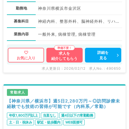
勤務地
神奈川県横浜市金沢区
募集科目
神経内科、整形外科、脳神経外科、リハビリテーション科
業務内容
一般外来, 病棟管理, 病棟管理
詳細を
求人を
見る
お気に入り
紹介してもらう
求人更新日 : 2026/02/12
求人No. : 490650
常勤求人
【神奈川県／横浜市】週5日2,280万円～◎訪問診療未
経験でも技術の習得が可能です（内科系／常勤）
年収1,800万円以上
当直なし
週4日以下の常勤勤務
土・日・祝休み
駅近・徒歩圏内
WEB面接可