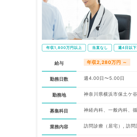
年収1,800万円以上
当直なし
週4日以
年収2,280万円 ～
給与
週4.00日〜5.00日
勤務日数
神奈川県横浜市保土ケ
勤務地
募集科目
訪問診療（居宅）, 訪
業務内容