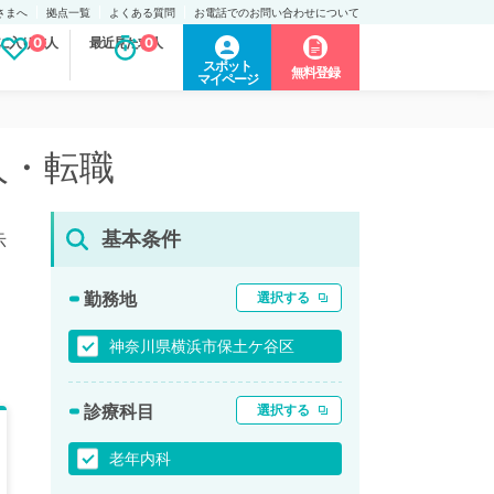
さまへ
拠点一覧
よくある質問
お電話でのお問い合わせについて
に入り求人
0
最近見た求人
0
スポット
無料登録
マイページ
人・転職
基本条件
示
勤務地
選択する
神奈川県横浜市保土ケ谷区
診療科目
選択する
老年内科