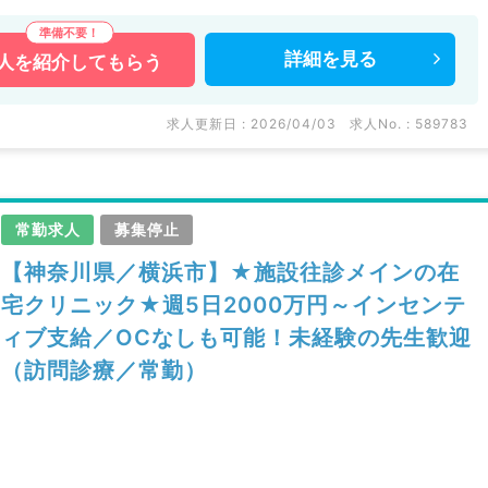
詳細を
見る
人を
紹介してもらう
求人更新日 : 2026/04/03
求人No. : 589783
常勤求人
募集停止
【神奈川県／横浜市】★施設往診メインの在
宅クリニック★週5日2000万円～インセンテ
ィブ支給／OCなしも可能！未経験の先生歓迎
（訪問診療／常勤）