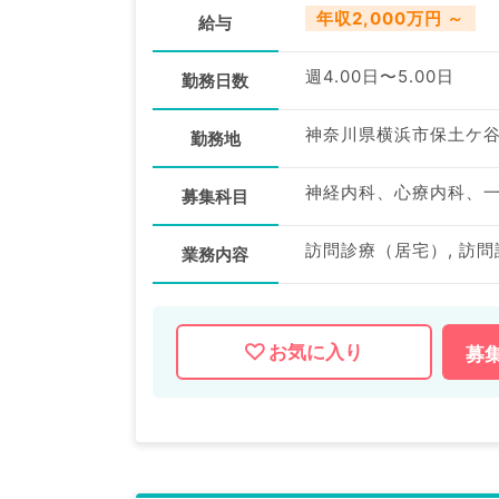
年収2,000万円 ～
給与
週4.00日〜5.00日
勤務日数
神奈川県横浜市保土ケ
勤務地
募集科目
業務内容
お気に入り
募