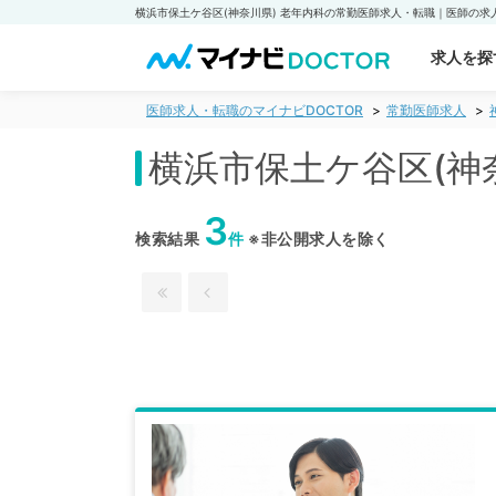
求人を探
医師求人・転職のマイナビDOCTOR
常勤医師求人
横浜市保土ケ谷区(神
3
検索結果
件
※非公開求人を除く