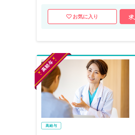
お気に入り
求
高給与