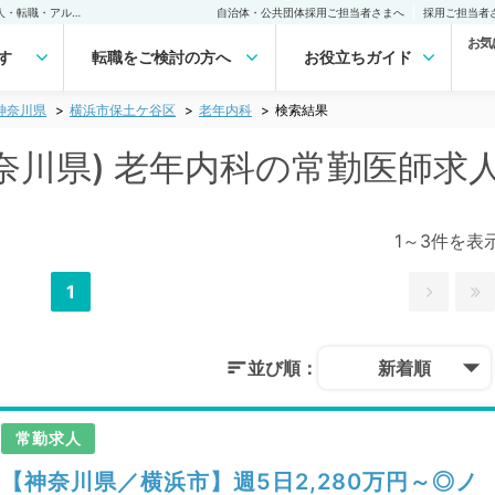
横浜市保土ケ谷区(神奈川県) 老年内科の常勤医師求人・転職｜医師の求人・転職・アルバイトは【マイナビDOCTOR】
自治体・公共団体採用ご担当者さまへ
採用ご担当者
お気
す
転職をご検討の方へ
お役立ちガイド
神奈川県
横浜市保土ケ谷区
老年内科
検索結果
奈川県) 老年内科の常勤医師求
1～3件を表
1
並び順：
新着順
常勤求人
【神奈川県／横浜市】週5日2,280万円～◎ノ