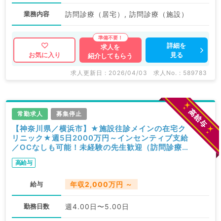
業務内容
訪問診療（居宅）, 訪問診療（施設）
詳細を
求人を
見る
お気に入り
紹介してもらう
求人更新日 : 2026/04/03
求人No. : 589783
常勤求人
募集停止
【神奈川県／横浜市】★施設往診メインの在宅ク
リニック★週5日2000万円～インセンティブ支給
／OCなしも可能！未経験の先生歓迎（訪問診療
／常勤）
高給与
給与
年収2,000万円 ～
勤務日数
週4.00日〜5.00日