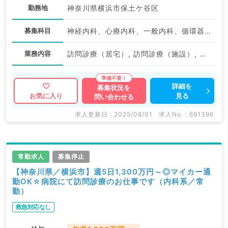
勤務地
神奈川県横浜市保土ケ谷区
募集科目
神経内科、心療内科、一般内科、循環器内科、呼吸器内科、消化器内科、内分泌・代謝内科、腎臓内科、老年内科
業務内容
訪問診療（居宅）, 訪問診療（施設）, 訪問診療（居宅）, 訪問診療（施設）
詳細を
募集状況を
見る
お気に入り
問い合わせる
求人更新日 : 2025/08/01
求人No. : 691396
常勤求人
募集停止
【神奈川県／横浜市】週5日1,300万円～◎マイカー通
勤OK☆病院にて訪問診療のお仕事です（内科系／常
勤）
救急対応なし