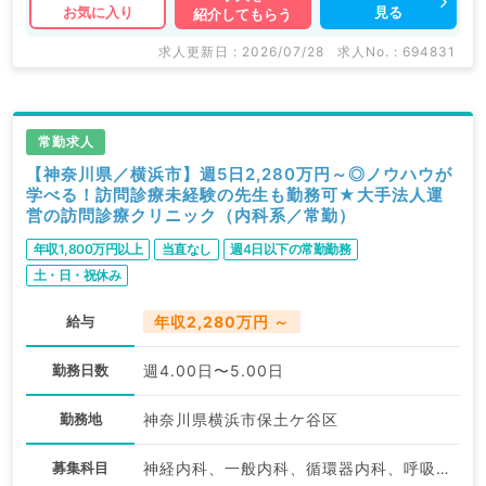
見る
お気に入り
紹介してもらう
求人更新日 : 2026/07/28
求人No. : 694831
常勤求人
【神奈川県／横浜市】週5日2,280万円～◎ノウハウが
学べる！訪問診療未経験の先生も勤務可★大手法人運
営の訪問診療クリニック（内科系／常勤）
年収1,800万円以上
当直なし
週4日以下の常勤勤務
土・日・祝休み
給与
年収2,280万円 ～
勤務日数
週4.00日〜5.00日
勤務地
神奈川県横浜市保土ケ谷区
募集科目
神経内科、一般内科、循環器内科、呼吸器内科、消化器内科、内分泌・代謝内科、腎臓内科、老年内科、血液内科、膠原病科