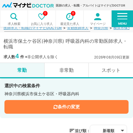
医師の求人・転職・アルバイトはマイナビDOCTOR
0
0
MENU
お気に入り求人
最近見た求人
マイページ
求人検索
医師求人・転職のマイナビDOCTOR
常勤医師求人
神奈川県
横浜市保土
横浜市保土ケ谷区(神奈川県) 呼吸器内科の常勤医師求人・
転職
4
求人数
件
※非公開求人を除く
2026年08月09日更新
常勤
非常勤
スポット
選択中の検索条件
神奈川県横浜市保土ケ谷区・呼吸器内科
条件の変更
並び順：
新着順