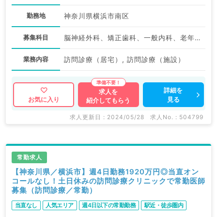
勤務地
神奈川県横浜市南区
募集科目
脳神経外科、矯正歯科、一般内科、老年内科、外科系全般、一般外科
業務内容
訪問診療（居宅）, 訪問診療（施設）
詳細を
求人を
見る
お気に入り
紹介してもらう
求人更新日 : 2024/05/28
求人No. : 504799
常勤求人
【神奈川県／横浜市】週4日勤務1920万円◎当直オン
コールなし！土日休みの訪問診療クリニックで常勤医師
募集（訪問診療／常勤）
当直なし
人気エリア
週4日以下の常勤勤務
駅近・徒歩圏内