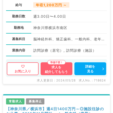
給与
年収1,200万円 ～
勤務日数
週3.00日〜4.00日
勤務地
神奈川県横浜市南区
募集科目
脳神経外科、矯正歯科、一般内科、老年内科、外科系全般、一般外科
業務内容
訪問診療（居宅）, 訪問診療（施設）
詳細を
求人を
見る
お気に入り
紹介してもらう
求人更新日 : 2024/05/28
求人No. : 718624
常勤求人
募集停止
【神奈川県／横浜市】週4日1400万円～◎施設往診の