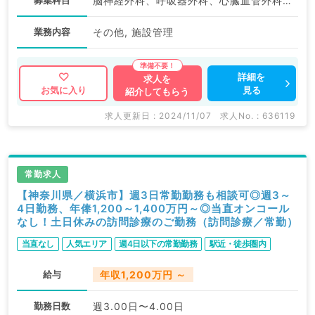
募集科目
脳神経外科、呼吸器外科、心臓血管外科、一般内科、循環器内科、呼吸器内科、消化器内科、外科系全般、一般外科、消化器外科
業務内容
その他, 施設管理
詳細を
求人を
見る
お気に入り
紹介してもらう
求人更新日 : 2024/11/07
求人No. : 636119
常勤求人
【神奈川県／横浜市】週3日常勤勤務も相談可◎週3～
4日勤務、年俸1,200～1,400万円～◎当直オンコール
なし！土日休みの訪問診療のご勤務（訪問診療／常勤）
当直なし
人気エリア
週4日以下の常勤勤務
駅近・徒歩圏内
給与
年収1,200万円 ～
勤務日数
週3.00日〜4.00日