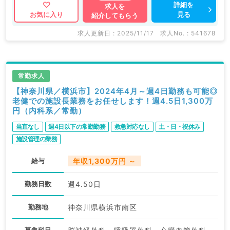
詳細を
求人を
見る
お気に入り
紹介してもらう
求人更新日 : 2025/11/17
求人No. : 541678
常勤求人
【神奈川県／横浜市】2024年4月～週4日勤務も可能◎
老健での施設長業務をお任せします！週4.5日1,300万
円（内科系／常勤）
当直なし
週4日以下の常勤勤務
救急対応なし
土・日・祝休み
施設管理の業務
給与
年収1,300万円 ～
勤務日数
週4.50日
勤務地
神奈川県横浜市南区