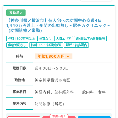
常勤求人
【神奈川県／横浜市】個人宅への訪問中心◎週4日
1,440万円以上・夜間の出動無し～駅チカクリニック～
（訪問診療／常勤）
年収1,800万円以上
当直なし
人気エリア
週4日以下の常勤勤務
救急対応なし
転科ＯＫ・未経験歓迎
駅近・徒歩圏内
給与
年収1,800万円 ～
勤務日数
週4.00日〜5.00日
勤務地
神奈川県横浜市南区
募集科目
神経内科、脳神経外科、一般内科、老年内科、外科系全般、一般外科
業務内容
訪問診療（居宅）