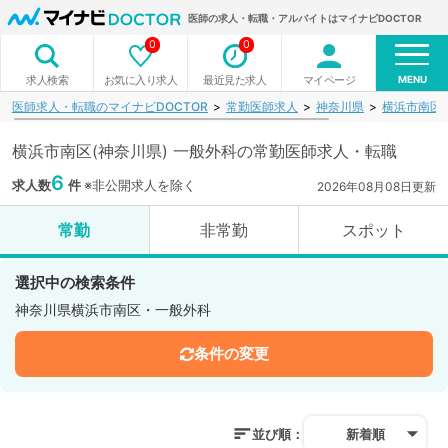
医師の求人・転職・アルバイトはマイナビDOCTOR
0
0
MENU
お気に入り求人
最近見た求人
マイページ
求人検索
医師求人・転職のマイナビDOCTOR
常勤医師求人
神奈川県
横浜市南区
横浜市南区(神奈川県) 一般外科の常勤医師求人・転職
6
求人数
件
※非公開求人を除く
2026年08月08日更新
常勤
非常勤
スポット
選択中の検索条件
神奈川県横浜市南区・一般外科
条件の変更
並び順：
新着順