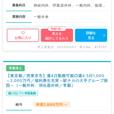
募集科目
神経内科、呼吸器外科、一般内科、循環器内科、呼吸器内科、消化器内科、内分泌・代謝内科、腎臓内科、老年内科、血液内科、外科系全般、一般外科、消化器外科
業務内容
一般外来
詳細を
求人を
見る
お気に入り
紹介してもらう
求人更新日 : 2025/05/01
求人No. : 875767
常勤求人
【東京都／西東京市】週4日勤務可能◎週4.5日1,000
～2,000万円／福利厚生充実～駅チカの大手グループ病
院～（一般外科、消化器外科／常勤）
週4日以下の常勤勤務
給与
年収1,000万円 ～