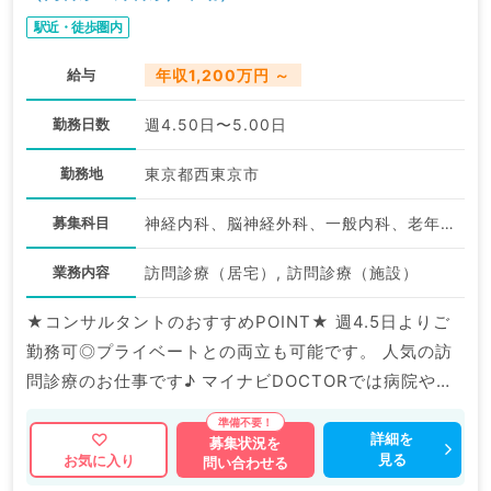
駅近・徒歩圏内
給与
年収1,200万円 ～
勤務日数
週4.50日〜5.00日
勤務地
東京都西東京市
募集科目
神経内科、脳神経外科、一般内科、老年内科、外科系全般、一般外科
業務内容
訪問診療（居宅）, 訪問診療（施設）
★コンサルタントのおすすめPOINT★ 週4.5日よりご
勤務可◎プライベートとの両立も可能です。 人気の訪
問診療のお仕事です♪ マイナビDOCTORでは病院やク
リニックなどの医療機関求人はもちろんのこと、 掲載
情報以外にも産業医等の企業系求人も多数扱っていま
詳細を
募集状況を
見る
お気に入り
問い合わせる
す。 求人内容の詳細等はお気軽にお問合せ下さい。