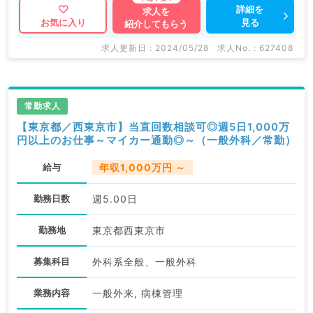
も産業医等の企業系求人も多数扱っています。 求人内
詳細を
求人を
見る
お気に入り
紹介してもらう
容の詳細等はお気軽にお問合せ下さい。
求人更新日 : 2024/05/28
求人No. : 627408
常勤求人
【東京都／西東京市】当直回数相談可◎週5日1,000万
円以上のお仕事～マイカー通勤◎～（一般外科／常勤）
給与
年収1,000万円 ～
勤務日数
週5.00日
勤務地
東京都西東京市
募集科目
外科系全般、一般外科
業務内容
一般外来, 病棟管理