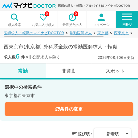
医師の求人・転職・アルバイトはマイナビDOCTOR
0
0
MENU
お気に入り求人
最近見た求人
マイページ
求人検索
医師求人・転職のマイナビDOCTOR
常勤医師求人
東京都
西東京市
外
西東京市(東京都) 外科系全般の常勤医師求人・転職
6
求人数
件
※非公開求人を除く
2026年08月06日更新
常勤
非常勤
スポット
選択中の検索条件
東京都西東京市
条件の変更
並び順：
新着順