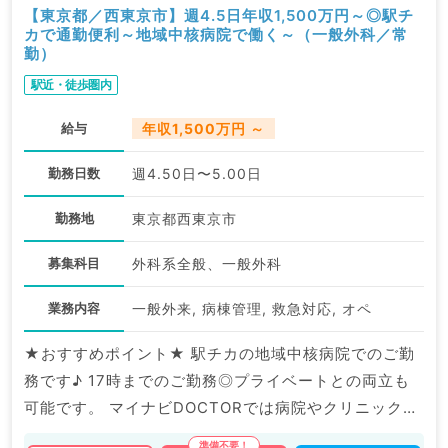
【東京都／西東京市】週4.5日年収1,500万円～◎駅チ
カで通勤便利～地域中核病院で働く～（一般外科／常
勤）
駅近・徒歩圏内
給与
年収1,500万円 ～
勤務日数
週4.50日〜5.00日
勤務地
東京都西東京市
募集科目
外科系全般、一般外科
業務内容
一般外来, 病棟管理, 救急対応, オペ
★おすすめポイント★ 駅チカの地域中核病院でのご勤
務です♪ 17時までのご勤務◎プライベートとの両立も
可能です。 マイナビDOCTORでは病院やクリニックな
どの医療機関求人はもちろんのこと、 掲載情報以外に