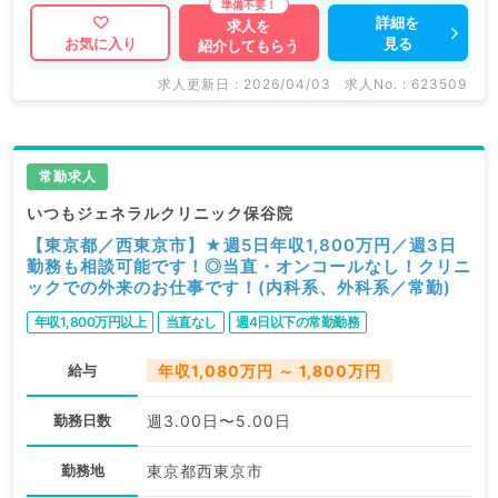
マイナビDOCTORでは病院やクリニックなどの医療機
詳細を
求人を
見る
お気に入り
紹介してもらう
関求人はもちろんのこと、
掲載情報以外にも産業医等の企業系求人も多数扱ってい
求人更新日 : 2026/04/03
求人No. : 623509
ます。
求人内容の詳細等はお気軽にお問合せ下さい。
常勤求人
いつもジェネラルクリニック保谷院
【東京都／西東京市】★週5日年収1,800万円／週3日
勤務も相談可能です！◎当直・オンコールなし！クリニ
ックでの外来のお仕事です！(内科系、外科系／常勤)
年収1,800万円以上
当直なし
週4日以下の常勤勤務
給与
年収1,080万円 ～ 1,800万円
勤務日数
週3.00日〜5.00日
勤務地
東京都西東京市