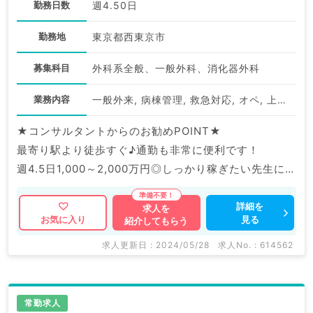
勤務日数
週4.50日
勤務地
東京都西東京市
募集科目
外科系全般、一般外科、消化器外科
業務内容
一般外来, 病棟管理, 救急対応, オペ, 上部内視鏡検査（ＧＦ）, 下部内視鏡検査（ＣＦ）
★コンサルタントからのお勧めPOINT★
最寄り駅より徒歩すぐ♪通勤も非常に便利です！
週4.5日1,000～2,000万円◎しっかり稼ぎたい先生にも
おすすめです。
詳細を
求人を
見る
お気に入り
紹介してもらう
マイナビDOCTORでは病院やクリニックなどの医療機
関求人はもちろんのこと、
求人更新日 : 2024/05/28
求人No. : 614562
掲載情報以外にも産業医等の企業系求人も多数扱ってい
ます。
求人内容の詳細等はお気軽にお問合せ下さい。
常勤求人