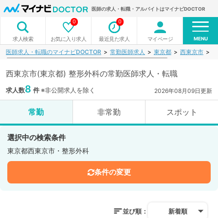
医師の求人・転職・アルバイトはマイナビDOCTOR
0
0
MENU
お気に入り求人
最近見た求人
マイページ
求人検索
医師求人・転職のマイナビDOCTOR
常勤医師求人
東京都
西東京市
整
西東京市(東京都) 整形外科の常勤医師求人・転職
8
求人数
件
※非公開求人を除く
2026年08月09日更新
常勤
非常勤
スポット
選択中の検索条件
東京都西東京市・整形外科
条件の変更
並び順：
新着順