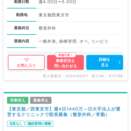
勤務日数
週4.00日〜5.00日
勤務地
東京都西東京市
募集科目
整形外科
業務内容
一般外来, 病棟管理, オペ, リハビリ
詳細を
募集状況を
見る
お気に入り
問い合わせる
求人更新日 : 2024/06/07
求人No. : 615768
常勤求人
募集停止
【東京都／西東京市】週4日1440万～◎大手法人が運
営するクリニックで院長募集（整形外科／常勤）
当直なし
施設管理の業務