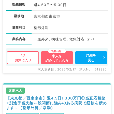
勤務日数
週4.50日〜5.00日
勤務地
東京都西東京市
募集科目
整形外科
業務内容
一般外来, 病棟管理, 救急対応, オペ
詳細を
求人を
見る
お気に入り
紹介してもらう
求人更新日 : 2026/02/17
求人No. : 612820
常勤求人
【東京都／西東京市】週4.5日1,300万円◎当直応相談
※別途手当支給～股関節に強みのある病院で経験を積め
ます～（整形外科／常勤）