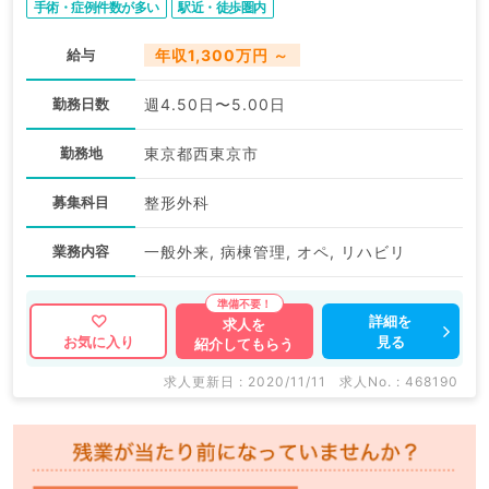
手術・症例件数が多い
駅近・徒歩圏内
給与
年収1,300万円 ～
勤務日数
週4.50日〜5.00日
勤務地
東京都西東京市
募集科目
整形外科
業務内容
一般外来, 病棟管理, オペ, リハビリ
詳細を
求人を
見る
お気に入り
紹介してもらう
求人更新日 : 2020/11/11
求人No. : 468190