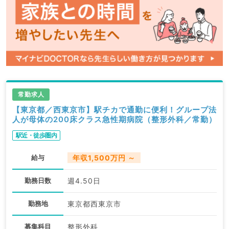
常勤求人
【東京都／西東京市】駅チカで通勤に便利！グループ法
人が母体の200床クラス急性期病院（整形外科／常勤）
駅近・徒歩圏内
給与
年収1,500万円 ～
勤務日数
週4.50日
勤務地
東京都西東京市
募集科目
整形外科