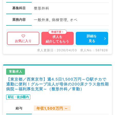
募集科目
整形外科
業務内容
一般外来, 病棟管理, オペ
詳細を
求人を
見る
お気に入り
紹介してもらう
求人更新日 : 2026/04/03
求人No. : 587826
常勤求人
【東京都／西東京市】週4.5日1,500万円～◎駅チカで
通勤に便利！グループ法人が母体の200床クラス急性期
病院～福利厚生充実～（整形外科／常勤）
駅近・徒歩圏内
給与
年収1,500万円 ～