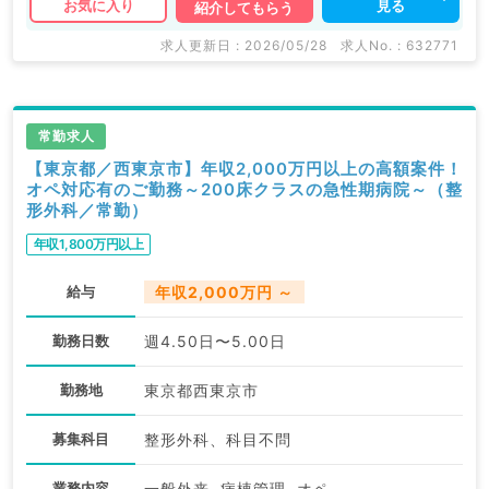
見る
お気に入り
紹介してもらう
求人更新日 : 2026/05/28
求人No. : 632771
常勤求人
【東京都／西東京市】年収2,000万円以上の高額案件！
オペ対応有のご勤務～200床クラスの急性期病院～（整
形外科／常勤）
年収1,800万円以上
給与
年収2,000万円 ～
勤務日数
週4.50日〜5.00日
勤務地
東京都西東京市
募集科目
整形外科、科目不問
業務内容
一般外来, 病棟管理, オペ