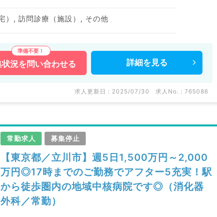
宅）, 訪問診療（施設）, その他
詳細を
見る
集状況を
問い合わせる
求人更新日 : 2025/07/30
求人No. : 765086
常勤求人
募集停止
【東京都／立川市】週5日1,500万円～2,000
万円◎17時までのご勤務でアフター5充実！駅
から徒歩圏内の地域中核病院です◎（消化器
外科／常勤）