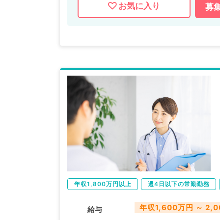
お気に入り
募
マイナビDOCTORでは病院やクリニック
掲載情報以外にも産業医等の企業系求人も
求人内容の詳細等はお気軽にお問合せ下さ
年収1,800万円以上
週4日以下の常勤勤務
年収1,600万円 ～ 2,
給与