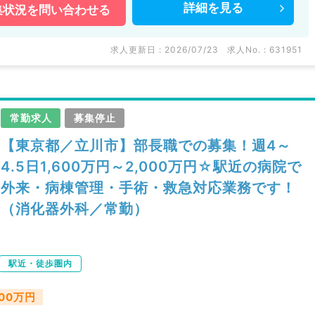
詳細を
見る
集状況を
問い合わせる
などの医療機関求人はもちろんのこと、
多数扱っています。
い。
求人更新日 : 2026/07/23
求人No. : 631951
常勤求人
募集停止
【東京都／立川市】部長職での募集！週4～
4.5日1,600万円～2,000万円☆駅近の病院で
外来・病棟管理・手術・救急対応業務です！
（消化器外科／常勤）
駅近・徒歩圏内
000万円