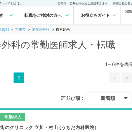
立川市(東京都) 消化器外科の常勤医師求人・転職｜医師の求人・転職・アルバイトは【マイナビDOCTOR】
自治体・公共団体採用ご担当者さまへ
採用ご担当者
お気
す
転職をご検討の方へ
お役立ちガイド
東京都
立川市
消化器外科
検索結果
化器外科の常勤医師求人・転職
1～6件を表
1
並び順：
新着順
常勤求人
街のクリニック 立川・村山 (うちだ内科医院）