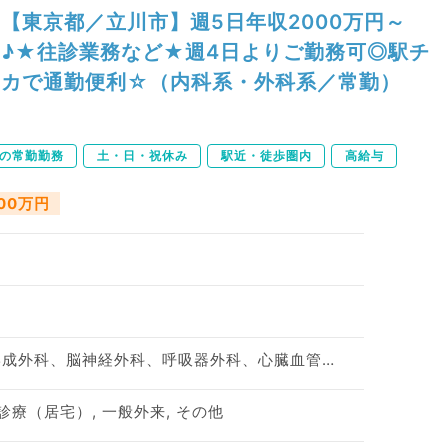
【東京都／立川市】週5日年収2000万円～
♪★往診業務など★週4日よりご勤務可◎駅チ
カで通勤便利☆（内科系・外科系／常勤）
下の常勤勤務
土・日・祝休み
駅近・徒歩圏内
高給与
700万円
神経内科、整形外科、形成外科、脳神経外科、呼吸器外科、心臓血管外科、泌尿器科、一般内科、循環器内科、呼吸器内科、消化器内科、内分泌・代謝内科、腎臓内科、老年内科、血液内科、外科系全般、一般外科、消化器外科、乳腺外科、膠原病科、大腸・肛門外科
診療（居宅）, 一般外来, その他