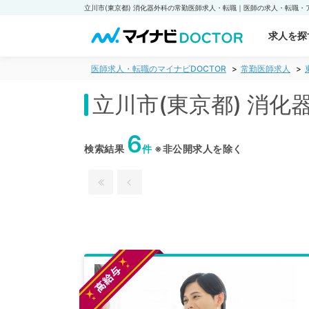
求人を探
医師求人・転職のマイナビDOCTOR
常勤医師求人
立川市(東京都) 消
6
検索結果
件
※非公開求人を除く