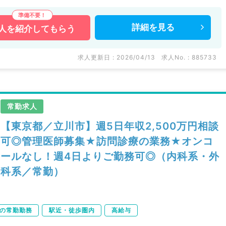
詳細を
見る
人を
紹介してもらう
求人更新日 : 2026/04/13
求人No. : 885733
常勤求人
【東京都／立川市】週5日年収2,500万円相談
可◎管理医師募集★訪問診療の業務★オンコ
ールなし！週4日よりご勤務可◎（内科系・外
科系／常勤）
下の常勤勤務
駅近・徒歩圏内
高給与