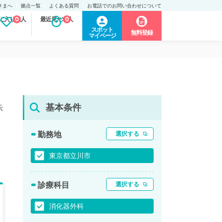
さまへ
拠点一覧
よくある質問
お電話でのお問い合わせについて
に入り求人
0
最近見た求人
0
スポット
無料登録
マイページ
基本条件
示
勤務地
選択する
東京都立川市
診療科目
選択する
消化器外科