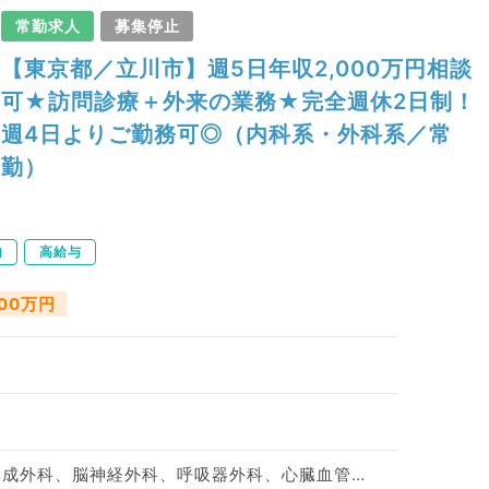
常勤求人
募集停止
【東京都／立川市】週5日年収2,000万円相談
可★訪問診療＋外来の業務★完全週休2日制！
週4日よりご勤務可◎（内科系・外科系／常
勤）
内
高給与
500万円
神経内科、整形外科、形成外科、脳神経外科、呼吸器外科、心臓血管外科、泌尿器科、一般内科、循環器内科、呼吸器内科、消化器内科、内分泌・代謝内科、腎臓内科、老年内科、血液内科、外科系全般、一般外科、消化器外科、乳腺外科、膠原病科、大腸・肛門外科