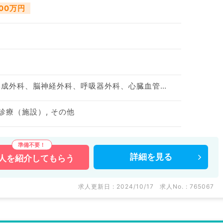
500万円
神経内科、整形外科、形成外科、脳神経外科、呼吸器外科、心臓血管外科、泌尿器科、一般内科、循環器内科、呼吸器内科、消化器内科、内分泌・代謝内科、腎臓内科、老年内科、血液内科、外科系全般、一般外科、消化器外科、乳腺外科、膠原病科、大腸・肛門外科
診療（施設）, その他
詳細を
見る
人を
紹介してもらう
求人更新日 : 2024/10/17
求人No. : 765067