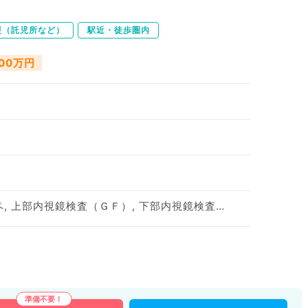
援（託児所など）
駅近・徒歩圏内
000万円
一般外来, 病棟管理, オペ, 上部内視鏡検査（ＧＦ）, 下部内視鏡検査（ＣＦ）