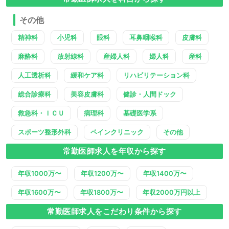
その他
精神科
小児科
眼科
耳鼻咽喉科
皮膚科
麻酔科
放射線科
産婦人科
婦人科
産科
人工透析科
緩和ケア科
リハビリテーション科
総合診療科
美容皮膚科
健診・人間ドック
救急科・ＩＣＵ
病理科
基礎医学系
スポーツ整形外科
ペインクリニック
その他
常勤医師求人を年収から探す
年収1000万〜
年収1200万〜
年収1400万〜
年収1600万〜
年収1800万〜
年収2000万円以上
常勤医師求人をこだわり条件から探す