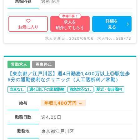
業務内容
透析管理
詳細を
求人を
見る
お気に入り
紹介してもらう
求人更新日 : 2020/08/06
求人No. : 589773
常勤求人
募集停止
【東京都／江戸川区】週4日勤務1,400万以上◎駅徒歩
5分の通勤便利なクリニック（人工透析科／常勤）
当直なし
週4日以下の常勤勤務
救急対応なし
駅近・徒歩圏内
給与
年収1,400万円 ～
勤務日数
週4.00日
勤務地
東京都江戸川区