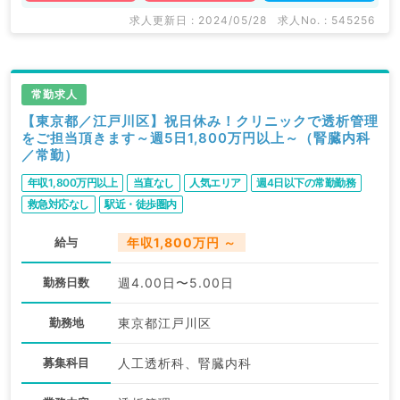
求人更新日 : 2024/05/28
求人No. : 545256
常勤求人
【東京都／江戸川区】祝日休み！クリニックで透析管理
をご担当頂きます～週5日1,800万円以上～（腎臓内科
／常勤）
年収1,800万円以上
当直なし
人気エリア
週4日以下の常勤勤務
救急対応なし
駅近・徒歩圏内
給与
年収1,800万円 ～
勤務日数
週4.00日〜5.00日
勤務地
東京都江戸川区
募集科目
人工透析科、腎臓内科