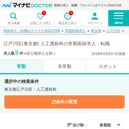
医師の求人・転職・アルバイトはマイナビDOCTOR
0
0
MENU
お気に入り求人
最近見た求人
マイページ
求人検索
医師求人・転職のマイナビDOCTOR
常勤医師求人
東京都
江戸川区
人
江戸川区(東京都) 人工透析科の常勤医師求人・転職
3
求人数
件
※非公開求人を除く
2026年08月07日更新
常勤
非常勤
スポット
選択中の検索条件
東京都江戸川区・人工透析科
条件の変更
並び順：
新着順