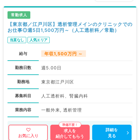
常勤求人
【東京都／江戸川区】透析管理メインのクリニックでの
お仕事◎週5日1,500万円～（人工透析科／常勤）
当直なし
人気エリア
給与
年収1,500万円 ～
勤務日数
週5.00日
勤務地
東京都江戸川区
募集科目
人工透析科、腎臓内科
業務内容
一般外来, 透析管理
詳細を
求人を
見る
お気に入り
紹介してもらう