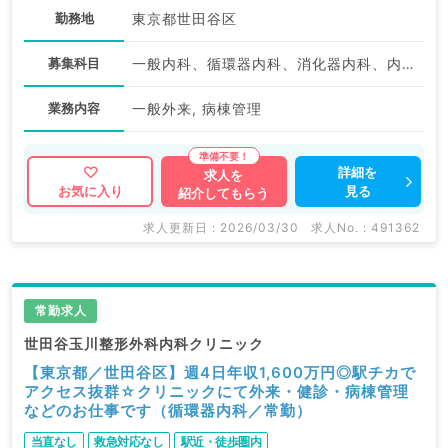
勤務地
東京都世田谷区
募集科目
一般内科、循環器内科、消化器内科、内分泌・代謝内科
業務内容
一般外来, 病棟管理
詳細を
求人を
見る
お気に入り
紹介してもらう
求人更新日 : 2026/03/30
求人No. : 491362
常勤求人
世田谷玉川整形外科内科クリニック
【東京都／世田谷区】週4日年収1,600万円◎駅チカで
アクセス抜群☆クリニックにて外来・健診・病棟管理
などのお仕事です（循環器内科／常勤）
当直なし
救急対応なし
駅近・徒歩圏内