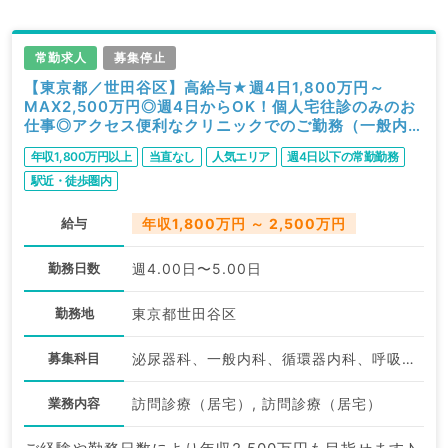
常勤求人
募集停止
【東京都／世田谷区】高給与★週4日1,800万円～
MAX2,500万円◎週4日からOK！個人宅往診のみのお
仕事◎アクセス便利なクリニックでのご勤務（一般内科
／常勤）
年収1,800万円以上
当直なし
人気エリア
週4日以下の常勤勤務
駅近・徒歩圏内
給与
年収1,800万円 ～ 2,500万円
勤務日数
週4.00日〜5.00日
勤務地
東京都世田谷区
募集科目
泌尿器科、一般内科、循環器内科、呼吸器内科、消化器内科、内分泌・代謝内科
業務内容
訪問診療（居宅）, 訪問診療（居宅）