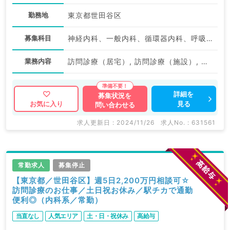
勤務地
東京都世田谷区
募集科目
神経内科、一般内科、循環器内科、呼吸器内科、消化器内科、内分泌・代謝内科、腎臓内科、老年内科、血液内科、膠原病科
業務内容
訪問診療（居宅）, 訪問診療（施設）, その他, 訪問診療（居宅）, 訪問診療（施設）, 訪問診療（居宅）, 訪問診療（施設）
詳細を
募集状況を
見る
お気に入り
問い合わせる
求人更新日 : 2024/11/26
求人No. : 631561
常勤求人
募集停止
【東京都／世田谷区】週5日2,200万円相談可☆
訪問診療のお仕事／土日祝お休み／駅チカで通勤
便利◎（内科系／常勤）
当直なし
人気エリア
土・日・祝休み
高給与