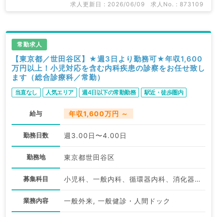
求人更新日 : 2026/06/09
求人No. : 873109
常勤求人
【東京都／世田谷区】★週3日より勤務可★年収1,600
万円以上！小児対応を含む内科疾患の診察をお任せ致し
ます（総合診療科／常勤）
当直なし
人気エリア
週4日以下の常勤勤務
駅近・徒歩圏内
給与
年収1,600万円 ～
勤務日数
週3.00日〜4.00日
勤務地
東京都世田谷区
募集科目
小児科、一般内科、循環器内科、消化器内科、外科系全般、一般外科、総合診療科
業務内容
一般外来, 一般健診・人間ドック