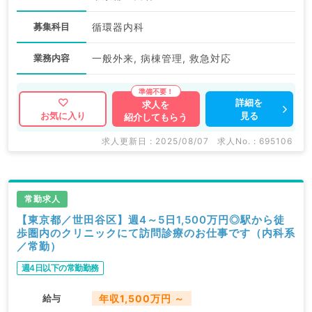
募集科目
循環器内科
業務内容
一般外来, 病棟管理, 救急対応
詳細を
求人を
見る
お気に入り
紹介してもらう
求人更新日 : 2025/08/07
求人No. : 695106
常勤求人
【東京都／世田谷区】週4～5日1,500万円◎駅から徒
歩圏内のクリニックにて訪問診療のお仕事です（内科系
／常勤）
週4日以下の常勤勤務
給与
年収1,500万円 ～