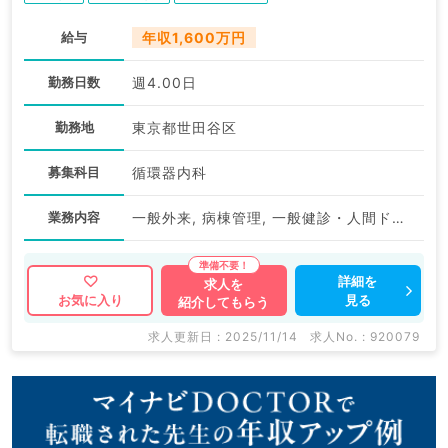
給与
年収1,600万円
勤務日数
週4.00日
勤務地
東京都世田谷区
募集科目
循環器内科
業務内容
一般外来, 病棟管理, 一般健診・人間ドック
詳細を
求人を
見る
お気に入り
紹介してもらう
求人更新日 : 2025/11/14
求人No. : 920079