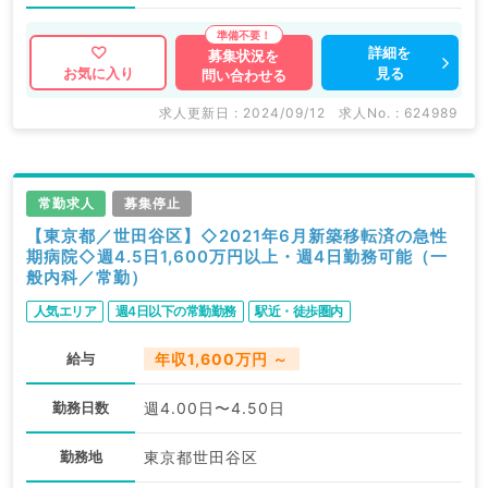
詳細を
募集状況を
見る
お気に入り
問い合わせる
求人更新日 : 2024/09/12
求人No. : 624989
常勤求人
募集停止
【東京都／世田谷区】◇2021年6月新築移転済の急性
期病院◇週4.5日1,600万円以上・週4日勤務可能（一
般内科／常勤）
人気エリア
週4日以下の常勤勤務
駅近・徒歩圏内
給与
年収1,600万円 ～
勤務日数
週4.00日〜4.50日
勤務地
東京都世田谷区