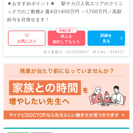
★おすすめポイント★ 駅チカ◎人気エリアのクリニ
ックでのご勤務♪ 週4日1‚600万円 ～1‚700万円／高額
給与を目指せます！
詳細を
求人を
見る
お気に入り
紹介してもらう
求人更新日 : 2022/06/07
求人No. : 618327