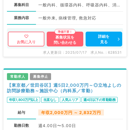
募集科目
一般内科、循環器内科、呼吸器内科、消化器内科、内分泌・代謝内科、腎臓内科、総合診療科
業務内容
一般外来, 病棟管理, 救急対応
詳細を
募集状況を
見る
お気に入り
問い合わせる
求人更新日 : 2025/07/17
求人No. : 628531
常勤求人
募集停止
【東京都／世田谷区】週5日2,000万円～◎立地よしの
訪問診療勤務～施設中心（内科系／常勤）
年収1,800万円以上
当直なし
人気エリア
週4日以下の常勤勤務
給与
年収2,000万円 ～ 2,832万円
勤務日数
週4.00日〜5.00日