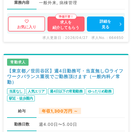
業務内容
一般外来, 病棟管理
詳細を
求人を
見る
お気に入り
紹介してもらう
求人更新日 : 2026/04/27
求人No. : 664650
常勤求人
【東京都／世田谷区】週4日勤務可・当直無し◎ライフ
ワークバランス重視でご勤務頂けます（一般内科／常
勤）
当直なし
人気エリア
週4日以下の常勤勤務
ゆったりめ勤務
駅近・徒歩圏内
給与
年収1,300万円 ～
勤務日数
週4.00日〜5.00日