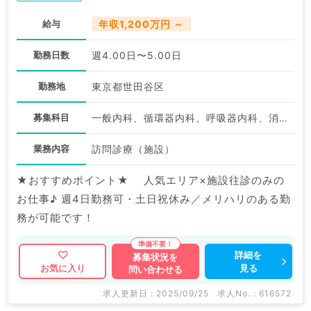
給与
年収1,200万円 ～
勤務日数
週4.00日〜5.00日
勤務地
東京都世田谷区
募集科目
一般内科、循環器内科、呼吸器内科、消化器内科、内分泌・代謝内科
業務内容
訪問診療（施設）
★おすすめポイント★ 人気エリア×施設往診のみの
お仕事♪ 週4日勤務可・土日祝休み／メリハリのある勤
務が可能です！
詳細を
募集状況を
見る
お気に入り
問い合わせる
求人更新日 : 2025/09/25
求人No. : 616572