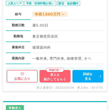
人気エリア
手術・症例件数が多い
駅近・徒歩圏内
給与
年収1,500万円 ～
勤務日数
週5.00日
勤務地
東京都世田谷区
募集科目
循環器内科
業務内容
一般外来, 専門外来, 病棟管理, オペ
詳細を
求人を
見る
お気に入り
紹介してもらう
求人更新日 : 2023/05/16
求人No. : 611173
常勤求人