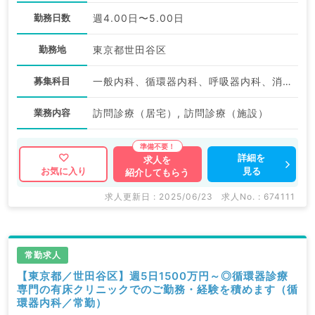
勤務日数
週4.00日〜5.00日
勤務地
東京都世田谷区
募集科目
一般内科、循環器内科、呼吸器内科、消化器内科、内分泌・代謝内科
業務内容
訪問診療（居宅）, 訪問診療（施設）
詳細を
求人を
見る
お気に入り
紹介してもらう
求人更新日 : 2025/06/23
求人No. : 674111
常勤求人
【東京都／世田谷区】週5日1500万円～◎循環器診療
専門の有床クリニックでのご勤務・経験を積めます（循
環器内科／常勤）