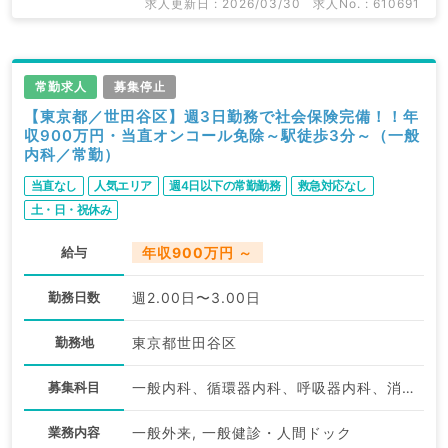
求人更新日 : 2026/03/30
求人No. : 610691
常勤求人
募集停止
【東京都／世田谷区】週3日勤務で社会保険完備！！年
収900万円・当直オンコール免除～駅徒歩3分～（一般
内科／常勤）
当直なし
人気エリア
週4日以下の常勤勤務
救急対応なし
土・日・祝休み
給与
年収900万円 ～
勤務日数
週2.00日〜3.00日
勤務地
東京都世田谷区
募集科目
一般内科、循環器内科、呼吸器内科、消化器内科、内分泌・代謝内科、腎臓内科、老年内科
業務内容
一般外来, 一般健診・人間ドック