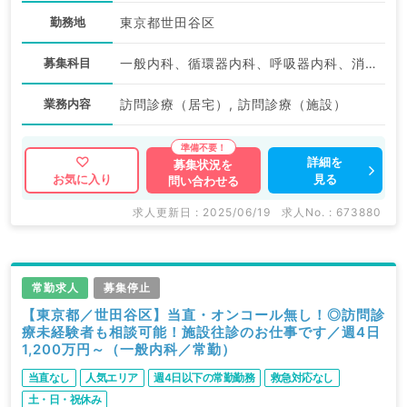
勤務地
東京都世田谷区
募集科目
一般内科、循環器内科、呼吸器内科、消化器内科、内分泌・代謝内科
業務内容
訪問診療（居宅）, 訪問診療（施設）
詳細を
募集状況を
見る
お気に入り
問い合わせる
求人更新日 : 2025/06/19
求人No. : 673880
常勤求人
募集停止
【東京都／世田谷区】当直・オンコール無し！◎訪問診
療未経験者も相談可能！施設往診のお仕事です／週4日
1,200万円～（一般内科／常勤）
当直なし
人気エリア
週4日以下の常勤勤務
救急対応なし
土・日・祝休み