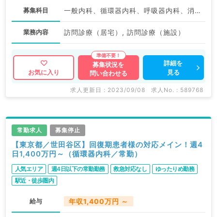
募集科目
一般内科、循環器内科、呼吸器内科、消化器内科、老年内科
業務内容
訪問診療（居宅）, 訪問診療（施設）
詳細を
募集状況を
見る
お気に入り
問い合わせる
求人更新日 : 2023/09/08
求人No. : 589768
常勤求人
募集停止
【東京都／世田谷区】回復期患者様の対応メイン！週4
日1,400万円～（循環器内科／常勤）
人気エリア
週4日以下の常勤勤務
救急対応なし
ゆったりめ勤務
駅近・徒歩圏内
給与
年収1,400万円 ～