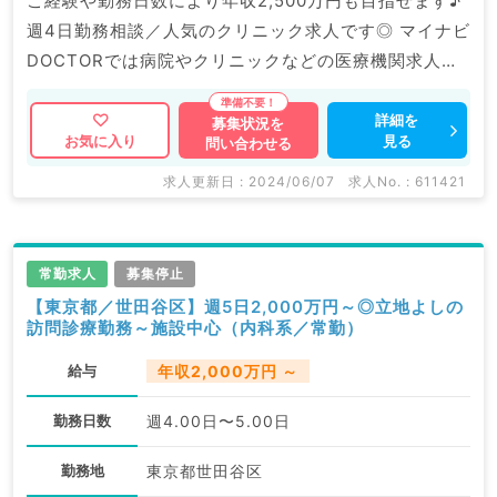
ご経験や勤務日数により年収2,500万円も目指せます♪
週4日勤務相談／人気のクリニック求人です◎ マイナビ
DOCTORでは病院やクリニックなどの医療機関求人は
もちろんのこと、 掲載情報以外にも産業医等の企業系
求人も多数扱っています。 求人内容の詳細等はお気軽
詳細を
募集状況を
見る
お気に入り
問い合わせる
にお問合せ下さい。
求人更新日 : 2024/06/07
求人No. : 611421
常勤求人
募集停止
【東京都／世田谷区】週5日2,000万円～◎立地よしの
訪問診療勤務～施設中心（内科系／常勤）
給与
年収2,000万円 ～
勤務日数
週4.00日〜5.00日
勤務地
東京都世田谷区