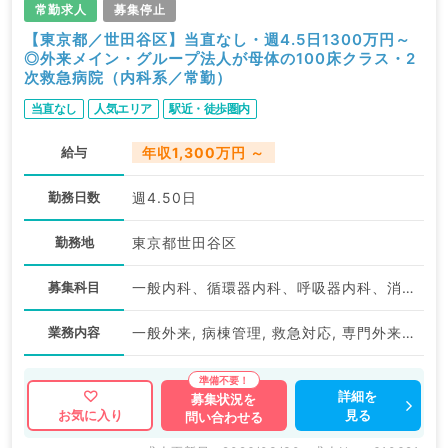
常勤求人
募集停止
【東京都／世田谷区】当直なし・週4.5日1300万円～
◎外来メイン・グループ法人が母体の100床クラス・2
次救急病院（内科系／常勤）
当直なし
人気エリア
駅近・徒歩圏内
給与
年収1,300万円 ～
勤務日数
週4.50日
勤務地
東京都世田谷区
募集科目
一般内科、循環器内科、呼吸器内科、消化器内科、内分泌・代謝内科
業務内容
一般外来, 病棟管理, 救急対応, 専門外来, 上部内視鏡検査（ＧＦ）
詳細を
募集状況を
見る
お気に入り
問い合わせる