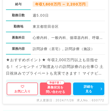
給与
年収1,600万円 ～ 2,200万円
勤務日数
週5.00日
勤務地
東京都世田谷区
募集科目
心療内科、一般内科、循環器内科、呼吸器内科、消化器内科、内分泌・代謝内科、腎臓内科、老年内科、膠原病科
業務内容
訪問診療（居宅）, 訪問診療（施設）
★おすすめポイント★ 年収2,000万円以上も目指せ
る！ インセンティブ制度ありの訪問診療のお仕事◎ 土
日祝休みでプライベートも充実できます！ マイナビ
DOCTORでは病院やクリニックなどの医療機関求人は
もちろんのこと、 産業医等の企業系求人も多数扱って
詳細を
募集状況を
見る
お気に入り
問い合わせる
います。 求人内容の詳細等はお気軽にお問合せ下さ
い。
求人更新日 : 2024/11/26
求人No. : 630772