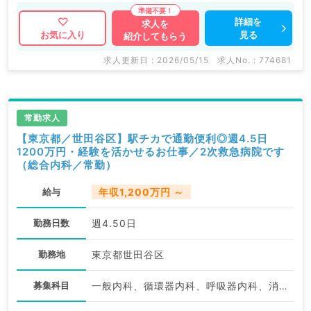
詳細を
求人を
見る
お気に入り
紹介してもらう
求人更新日 : 2026/05/15
求人No. : 774681
常勤求人
【東京都／世田谷区】駅チカで通勤便利◎週4.5日
1200万円・経験を活かせるお仕事／2次救急病院です
（総合内科／常勤）
給与
年収1,200万円 ～
勤務日数
週4.50日
勤務地
東京都世田谷区
募集科目
一般内科、循環器内科、呼吸器内科、消化器内科