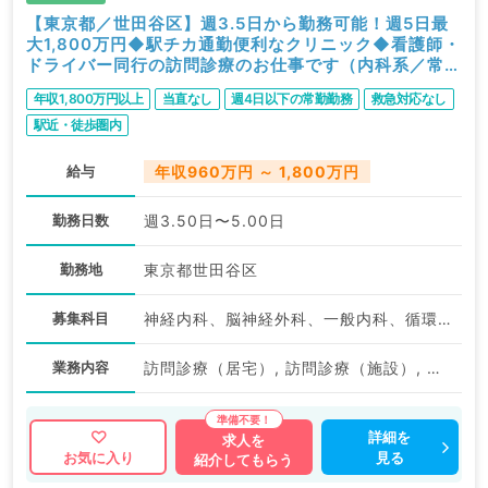
【東京都／世田谷区】週3.5日から勤務可能！週5日最
大1,800万円◆駅チカ通勤便利なクリニック◆看護師・
ドライバー同行の訪問診療のお仕事です（内科系／常
勤）
年収1,800万円以上
当直なし
週4日以下の常勤勤務
救急対応なし
駅近・徒歩圏内
給与
年収960万円 ～ 1,800万円
勤務日数
週3.50日〜5.00日
勤務地
東京都世田谷区
募集科目
神経内科、脳神経外科、一般内科、循環器内科、呼吸器内科、消化器内科、内分泌・代謝内科、腎臓内科、老年内科、血液内科、膠原病科
業務内容
訪問診療（居宅）, 訪問診療（施設）, 訪問診療（施設）
詳細を
求人を
見る
お気に入り
紹介してもらう