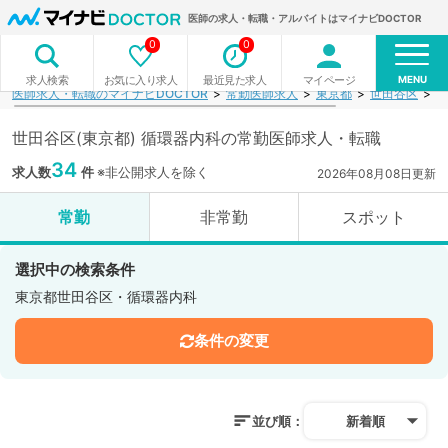
医師の求人・転職・アルバイトはマイナビDOCTOR
0
0
MENU
お気に入り求人
最近見た求人
マイページ
求人検索
医師求人・転職のマイナビDOCTOR
常勤医師求人
東京都
世田谷区
循
世田谷区(東京都) 循環器内科の常勤医師求人・転職
34
求人数
件
※非公開求人を除く
2026年08月08日更新
常勤
非常勤
スポット
選択中の検索条件
東京都世田谷区・循環器内科
条件の変更
並び順：
新着順