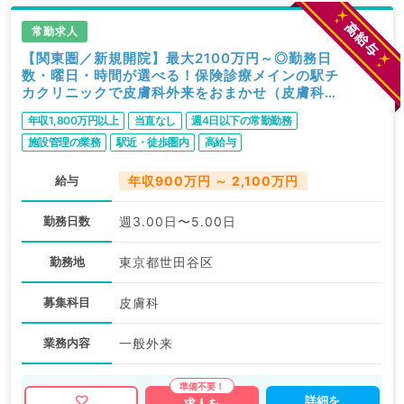
常勤求人
【関東圏／新規開院】最大2100万円～◎勤務日
数・曜日・時間が選べる！保険診療メインの駅チ
カクリニックで皮膚科外来をおまかせ（皮膚科／
常勤）
年収1,800万円以上
当直なし
週4日以下の常勤勤務
施設管理の業務
駅近・徒歩圏内
高給与
給与
年収900万円 ～ 2,100万円
勤務日数
週3.00日〜5.00日
勤務地
東京都世田谷区
募集科目
皮膚科
業務内容
一般外来
詳細を
求人を