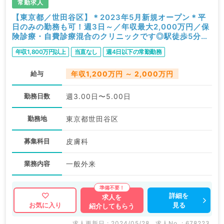
常勤求人
【東京都／世田谷区】＊2023年5月新規オープン＊平
日のみの勤務も可！週3日～／年収最大2,000万円／保
険診療・自費診療混合のクリニックです◎駅徒歩5分と
アクセス抜群（皮膚科・美容皮膚科／常勤）
年収1,800万円以上
当直なし
週4日以下の常勤勤務
給与
年収1,200万円 ～ 2,000万円
勤務日数
週3.00日〜5.00日
勤務地
東京都世田谷区
募集科目
皮膚科
業務内容
一般外来
詳細を
求人を
見る
お気に入り
紹介してもらう
求人更新日 : 2024/05/28
求人No. : 678223