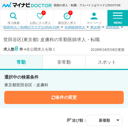
医師の求人・転職・アルバイトはマイナビDOCTOR
0
0
MENU
お気に入り求人
最近見た求人
マイページ
求人検索
医師求人・転職のマイナビDOCTOR
常勤医師求人
東京都
世田谷区
皮
世田谷区(東京都) 皮膚科の常勤医師求人・転職
8
求人数
件
※非公開求人を除く
2026年08月08日更新
常勤
非常勤
スポット
選択中の検索条件
東京都世田谷区・皮膚科
条件の変更
並び順：
新着順