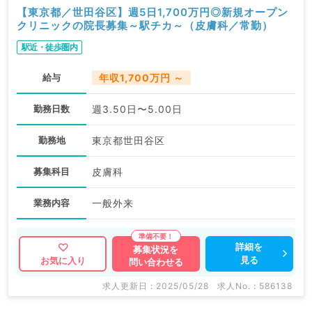
【東京都／世田谷区】週5日1,700万円◎新規オープン
クリニックの院長募集～駅チカ～（皮膚科／常勤）
駅近・徒歩圏内
給与
年収1,700万円 ～
勤務日数
週3.50日〜5.00日
勤務地
東京都世田谷区
募集科目
皮膚科
業務内容
一般外来
詳細を
募集状況を
見る
お気に入り
問い合わせる
求人更新日 : 2025/05/28
求人No. : 586138