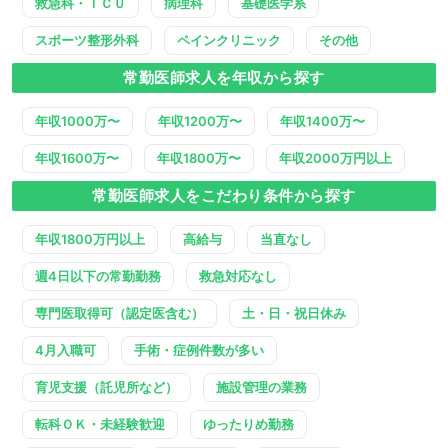
救急科・ＩＣＵ
病理科
基礎医学系
スポーツ整形外科
ペインクリニック
その他
常勤医師求人を年収から探す
年収1000万〜
年収1200万〜
年収1400万〜
年収1600万〜
年収1800万〜
年収2000万円以上
常勤医師求人をこだわり条件から探す
年収1800万円以上
高給与
当直なし
週4日以下の常勤勤務
救急対応なし
専門医取得可（認定医含む）
土・日・祝日休み
4月入職可
手術・症例件数が多い
育児支援（託児所など）
施設管理の業務
転科ＯＫ・未経験歓迎
ゆったりめ勤務