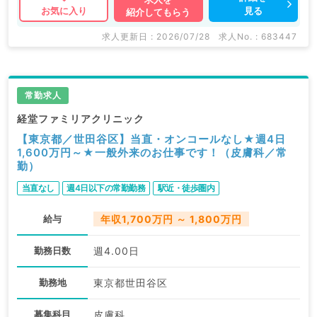
見る
お気に入り
紹介してもらう
求人更新日 : 2026/07/28
求人No. : 683447
常勤求人
経堂ファミリアクリニック
【東京都／世田谷区】当直・オンコールなし★週4日
1,600万円～★一般外来のお仕事です！（皮膚科／常
勤）
当直なし
週4日以下の常勤勤務
駅近・徒歩圏内
給与
年収1,700万円 ～ 1,800万円
勤務日数
週4.00日
勤務地
東京都世田谷区
募集科目
皮膚科