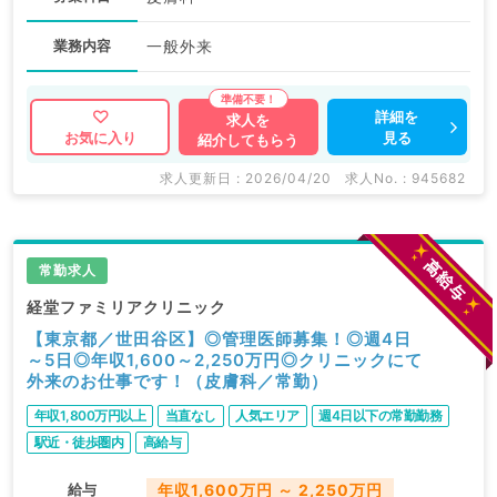
業務内容
一般外来
詳細を
求人を
見る
お気に入り
紹介してもらう
求人更新日 : 2026/04/20
求人No. : 945682
常勤求人
経堂ファミリアクリニック
【東京都／世田谷区】◎管理医師募集！◎週4日
～5日◎年収1,600～2,250万円◎クリニックにて
外来のお仕事です！（皮膚科／常勤）
年収1,800万円以上
当直なし
人気エリア
週4日以下の常勤勤務
駅近・徒歩圏内
高給与
給与
年収1,600万円 ～ 2,250万円