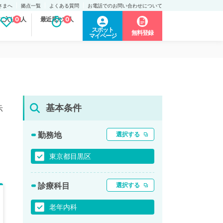
さまへ
拠点一覧
よくある質問
お電話でのお問い合わせについて
に入り求人
0
最近見た求人
0
スポット
無料登録
マイページ
基本条件
示
勤務地
選択する
東京都目黒区
診療科目
選択する
老年内科