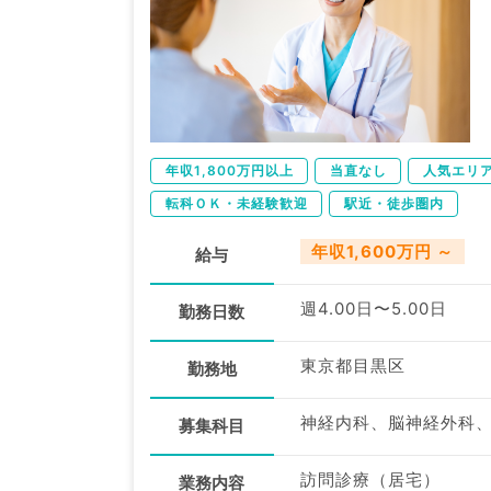
年収1,800万円以上
当直なし
人気エリ
転科ＯＫ・未経験歓迎
駅近・徒歩圏内
年収1,600万円 ～
給与
週4.00日〜5.00日
勤務日数
東京都目黒区
勤務地
募集科目
訪問診療（居宅）
業務内容