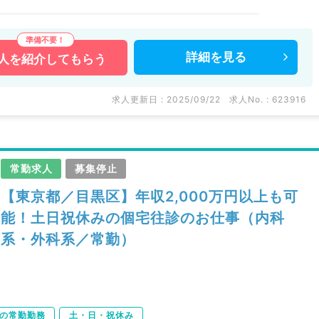
詳細を
見る
人を
紹介してもらう
求人更新日 : 2025/09/22
求人No. : 623916
常勤求人
募集停止
【東京都／目黒区】年収2,000万円以上も可
能！土日祝休みの個宅往診のお仕事（内科
系・外科系／常勤）
下の常勤勤務
土・日・祝休み