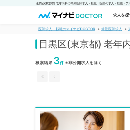
求人を探
医師求人・転職のマイナビDOCTOR
常勤医師求人
目黒区(東京都) 老
3
検索結果
件
※非公開求人を除く