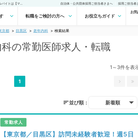
目黒区(東京都) 老年内科の常勤医師求人・転職｜医師の求人・転職・アルバイトは【マイナビDOCTOR】
自治体・公共団体採用ご担当者さまへ
採用ご担当者
お気
す
転職をご検討の方へ
お役立ちガイド
東京都
目黒区
老年内科
検索結果
年内科の常勤医師求人・転職
1～3件を表
1
並び順：
新着順
常勤求人
【東京都／目黒区】訪問未経験者歓迎！週5日