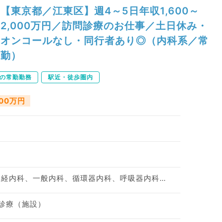
【東京都／江東区】週4～5日年収1,600～
2,000万円／訪問診療のお仕事／土日休み・
オンコールなし・同行者あり◎（内科系／常
勤）
下の常勤勤務
駅近・徒歩圏内
000万円
腎臓内科、老年内科、神経内科、一般内科、循環器内科、呼吸器内科、消化器内科、内分泌・代謝内科、膠原病科
問診療（施設）