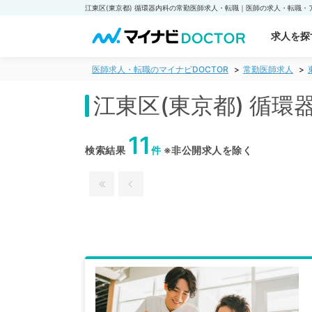
求人を探
医師求人・転職のマイナビDOCTOR
常勤医師求人
江東区(東京都) 循
11
検索結果
件
※非公開求人を除く