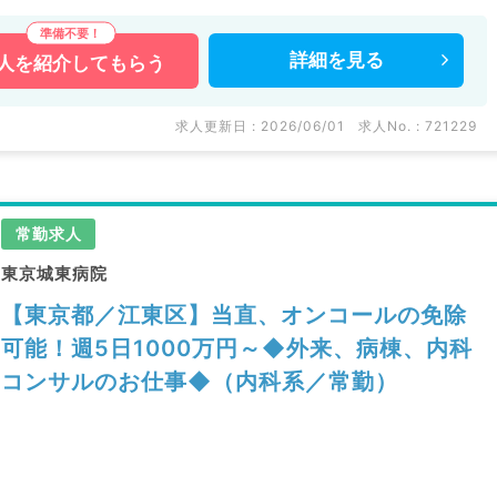
詳細を
見る
人を
紹介してもらう
求人更新日 : 2026/06/01
求人No. : 721229
常勤求人
東京城東病院
【東京都／江東区】当直、オンコールの免除
可能！週5日1000万円～◆外来、病棟、内科
コンサルのお仕事◆（内科系／常勤）