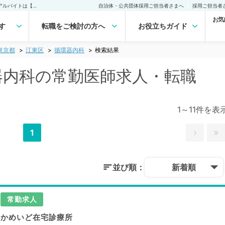
江東区(東京都) 循環器内科の常勤医師求人・転職｜医師の求人・転職・アルバイトは【マイナビDOCTOR】
自治体・公共団体採用ご担当者さまへ
採用ご担当者
お気
す
転職をご検討の方へ
お役立ちガイド
東京都
江東区
循環器内科
検索結果
環器内科の常勤医師求人・転職
1～11件を表
1
並び順：
新着順
常勤求人
かめいど在宅診療所