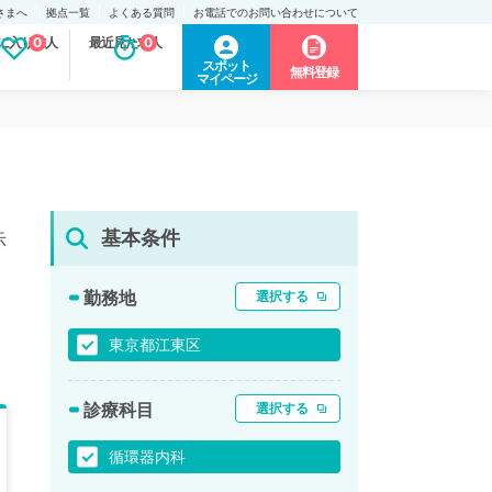
さまへ
拠点一覧
よくある質問
お電話でのお問い合わせについて
に入り求人
0
最近見た求人
0
スポット
無料登録
マイページ
基本条件
示
勤務地
選択する
東京都江東区
診療科目
選択する
循環器内科