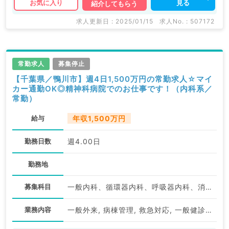
見る
お気に入り
紹介してもらう
求人更新日 : 2025/01/15
求人No. : 507172
常勤求人
募集停止
【千葉県／鴨川市】週4日1,500万円の常勤求人☆マイ
カー通勤OK◎精神科病院でのお仕事です！（内科系／
常勤）
給与
年収1,500万円
勤務日数
週4.00日
勤務地
募集科目
一般内科、循環器内科、呼吸器内科、消化器内科、内分泌・代謝内科
業務内容
一般外来, 病棟管理, 救急対応, 一般健診・人間ドック