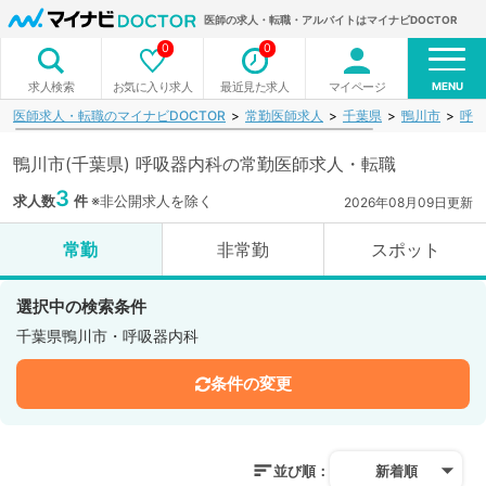
医師の求人・転職・アルバイトはマイナビDOCTOR
0
0
MENU
お気に入り求人
最近見た求人
マイページ
求人検索
医師求人・転職のマイナビDOCTOR
常勤医師求人
千葉県
鴨川市
呼吸
鴨川市(千葉県) 呼吸器内科の常勤医師求人・転職
3
求人数
件
※非公開求人を除く
2026年08月09日更新
常勤
非常勤
スポット
選択中の検索条件
千葉県鴨川市・呼吸器内科
条件の変更
並び順：
新着順