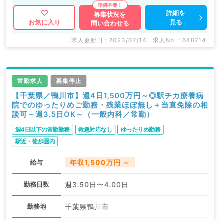
詳細を
募集状況を
見る
お気に入り
問い合わせる
求人更新日 : 2023/07/14
求人No. : 648214
常勤求人
募集停止
【千葉県／鴨川市】週4日1,500万円～◎駅チカ療養病
院でのゆったりめご勤務・残業ほぼ無し＋当直免除の相
談可～週3.5日OK～（一般内科／常勤）
週4日以下の常勤勤務
救急対応なし
ゆったりめ勤務
駅近・徒歩圏内
給与
年収1,500万円 ～
勤務日数
週3.50日〜4.00日
勤務地
千葉県鴨川市