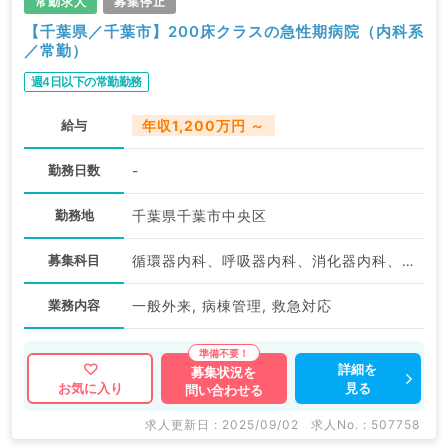
常勤求人
募集停止
【千葉県／千葉市】200床クラスの急性期病院（内科系
／常勤）
週4日以下の常勤勤務
給与
年収1,200万円 ～
勤務日数
-
勤務地
千葉県千葉市中央区
募集科目
循環器内科、呼吸器内科、消化器内科、内分泌・代謝内科、腎臓内科
業務内容
一般外来, 病棟管理, 救急対応
詳細を
募集状況を
見る
お気に入り
問い合わせる
求人更新日 : 2025/09/02
求人No. : 507758