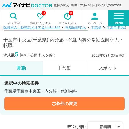
医師の求人・転職・アルバイトはマイナビDOCTOR
0
0
MENU
お気に入り求人
最近見た求人
マイページ
求人検索
医師求人・転職のマイナビDOCTOR
常勤医師求人
千葉県
千葉市中央区
千葉市中央区(千葉県) 内分泌・代謝内科の常勤医師求人・
転職
5
求人数
件
※非公開求人を除く
2026年08月07日更新
常勤
非常勤
スポット
選択中の検索条件
千葉県千葉市中央区・内分泌・代謝内科
条件の変更
並び順：
新着順