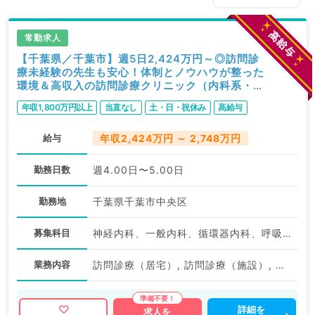
常勤求人
【千葉県／千葉市】週5日2,424万円～◎訪問診
療未経験の先生も安心！体制とノウハウが整った
環境＆高収入の訪問診療クリニック（内科系・外
科系／常勤）
年収1,800万円以上
当直なし
土・日・祝休み
高給与
給与
年収2,424万円 ～ 2,748万円
勤務日数
週4.00日〜5.00日
勤務地
千葉県千葉市中央区
募集科目
神経内科、一般内科、循環器内科、呼吸器内科、消化器内科、内分泌・代謝内科、腎臓内科、老年内科、血液内科、膠原病科
業務内容
訪問診療（居宅）, 訪問診療（施設）, 訪問診療（居宅）
詳細を
求人を