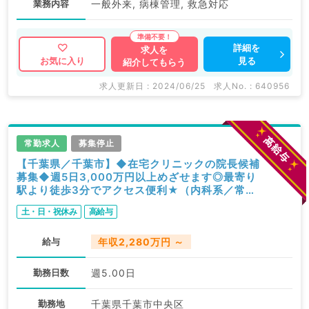
業務内容
一般外来, 病棟管理, 救急対応
詳細を
求人を
見る
お気に入り
紹介してもらう
求人更新日 : 2024/06/25
求人No. : 640956
常勤求人
募集停止
【千葉県／千葉市】◆在宅クリニックの院長候補
募集◆週5日3,000万円以上めざせます◎最寄り
駅より徒歩3分でアクセス便利★（内科系／常
勤）
土・日・祝休み
高給与
給与
年収2,280万円 ～
勤務日数
週5.00日
勤務地
千葉県千葉市中央区