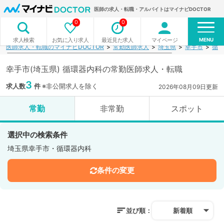
医師の求人・転職・アルバイトはマイナビDOCTOR
0
0
MENU
お気に入り求人
最近見た求人
マイページ
求人検索
医師求人・転職のマイナビDOCTOR
常勤医師求人
埼玉県
幸手市
循環
幸手市(埼玉県) 循環器内科の常勤医師求人・転職
3
求人数
件
※非公開求人を除く
2026年08月09日更新
常勤
非常勤
スポット
選択中の検索条件
埼玉県幸手市・循環器内科
条件の変更
並び順：
新着順