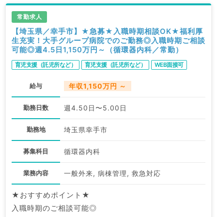
常勤求人
【埼玉県／幸手市】★急募★入職時期相談OK★福利厚
生充実！大手グループ病院でのご勤務◎入職時期ご相談
可能◎週4.5日1,150万円～（循環器内科／常勤）
育児支援（託児所など）
育児支援（託児所など）
WEB面接可
給与
年収1,150万円 ～
勤務日数
週4.50日〜5.00日
勤務地
埼玉県幸手市
募集科目
循環器内科
業務内容
一般外来, 病棟管理, 救急対応
★おすすめポイント★
入職時期のご相談可能◎