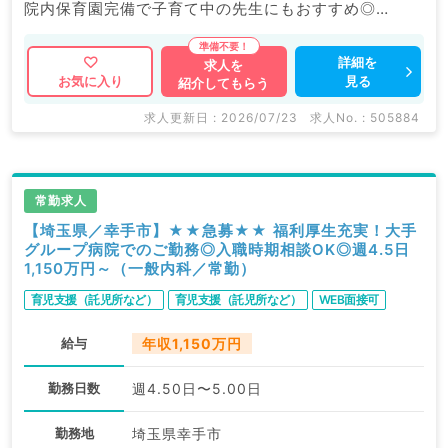
院内保育園完備で子育て中の先生にもおすすめ◎
福利厚生充実の大手グループ病院でのご勤務です。
詳細を
求人を
見る
お気に入り
紹介してもらう
マイナビDOCTORでは病院やクリニックなどの医療機
関求人はもちろんのこと、
求人更新日 : 2026/07/23
求人No. : 505884
産業医等の企業系求人も多数扱っています。
求人内容の詳細等はお気軽にお問合せ下さい。
常勤求人
【埼玉県／幸手市】★★急募★★ 福利厚生充実！大手
グループ病院でのご勤務◎入職時期相談OK◎週4.5日
1,150万円～（一般内科／常勤）
育児支援（託児所など）
育児支援（託児所など）
WEB面接可
給与
年収1,150万円
勤務日数
週4.50日〜5.00日
勤務地
埼玉県幸手市