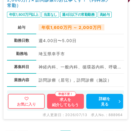
常勤）
年収1,800万円以上
当直なし
週4日以下の常勤勤務
高給与
給与
年収1,600万円 ～ 2,000万円
勤務日数
週4.00日〜5.00日
勤務地
埼玉県幸手市
募集科目
神経内科、一般内科、循環器内科、呼吸器内科、消化器内科、内分泌・代謝内科、腎臓内科、老年内科、血液内科、膠原病科
業務内容
訪問診療（居宅）, 訪問診療（施設）
詳細を
求人を
見る
お気に入り
紹介してもらう
求人更新日 : 2026/07/13
求人No. : 888964