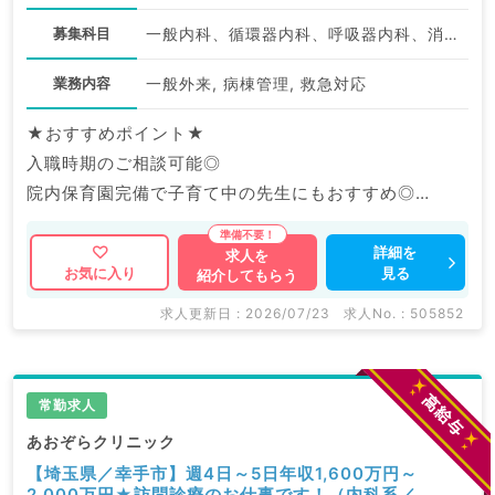
募集科目
一般内科、循環器内科、呼吸器内科、消化器内科、内分泌・代謝内科
業務内容
一般外来, 病棟管理, 救急対応
★おすすめポイント★
入職時期のご相談可能◎
院内保育園完備で子育て中の先生にもおすすめ◎
福利厚生充実の大手グループ病院でのご勤務です。
詳細を
求人を
見る
お気に入り
紹介してもらう
マイナビDOCTORでは病院やクリニックなどの医療機
関求人はもちろんのこと、
求人更新日 : 2026/07/23
求人No. : 505852
産業医等の企業系求人も多数扱っています。
求人内容の詳細等はお気軽にお問合せ下さい。
常勤求人
あおぞらクリニック
【埼玉県／幸手市】週4日～5日年収1,600万円～
2,000万円★訪問診療のお仕事です！（内科系／