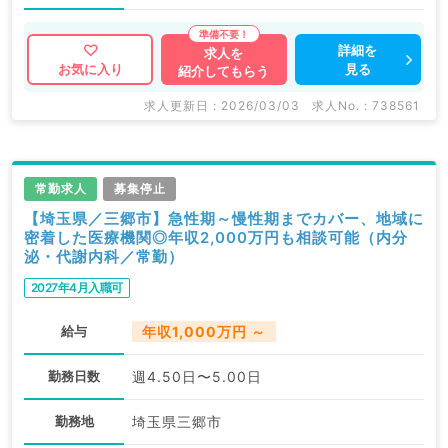
詳細を
求人を
見る
お気に入り
紹介してもらう
求人更新日 : 2026/03/03
求人No. : 738561
常勤求人
募集停止
【埼玉県／三郷市】急性期～慢性期までカバー、地域に
密着した医療機関◎年収2,000万円も相談可能（内分
泌・代謝内科／常勤）
2027年4月入職可
給与
年収1,000万円 ～
勤務日数
週4.50日〜5.00日
勤務地
埼玉県三郷市