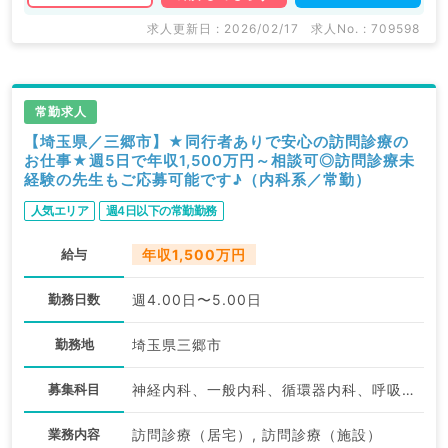
求人更新日 : 2026/02/17
求人No. : 709598
常勤求人
【埼玉県／三郷市】★同行者ありで安心の訪問診療の
お仕事★週5日で年収1,500万円～相談可◎訪問診療未
経験の先生もご応募可能です♪（内科系／常勤）
人気エリア
週4日以下の常勤勤務
給与
年収1,500万円
勤務日数
週4.00日〜5.00日
勤務地
埼玉県三郷市
募集科目
神経内科、一般内科、循環器内科、呼吸器内科、消化器内科、内分泌・代謝内科、腎臓内科、老年内科、膠原病科
業務内容
訪問診療（居宅）, 訪問診療（施設）