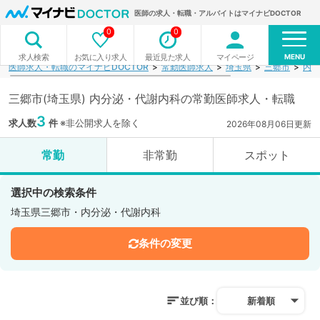
医師の求人・転職・アルバイトはマイナビDOCTOR
0
0
MENU
お気に入り求人
最近見た求人
マイページ
求人検索
医師求人・転職のマイナビDOCTOR
常勤医師求人
埼玉県
三郷市
内分
三郷市(埼玉県) 内分泌・代謝内科の常勤医師求人・転職
3
求人数
件
※非公開求人を除く
2026年08月06日更新
常勤
非常勤
スポット
選択中の検索条件
埼玉県三郷市・内分泌・代謝内科
条件の変更
並び順：
新着順