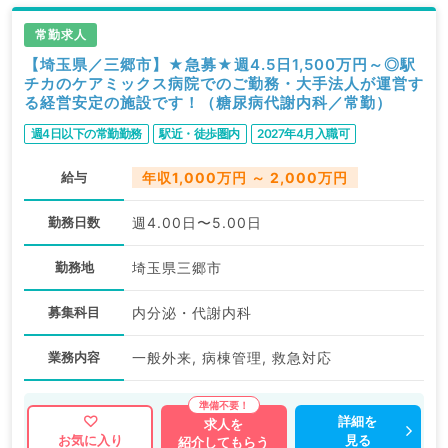
常勤求人
【埼玉県／三郷市】★急募★週4.5日1,500万円～◎駅
チカのケアミックス病院でのご勤務・大手法人が運営す
る経営安定の施設です！（糖尿病代謝内科／常勤）
週4日以下の常勤勤務
駅近・徒歩圏内
2027年4月入職可
給与
年収1,000万円 ～ 2,000万円
勤務日数
週4.00日〜5.00日
勤務地
埼玉県三郷市
募集科目
内分泌・代謝内科
業務内容
一般外来, 病棟管理, 救急対応
詳細を
求人を
見る
お気に入り
紹介してもらう