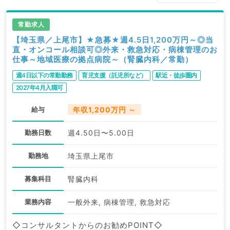
常勤求人
【埼玉県／上尾市】★急募★週4.5日1,200万円～◎当
直・オンコール相談可◎外来・救急対応・病棟管理のお
仕事～地域医療の拠点病院～（腎臓内科／常勤）
週4日以下の常勤勤務
育児支援（託児所など）
駅近・徒歩圏内
2027年4月入職可
給与
年収1,200万円 ～
勤務日数
週4.50日〜5.00日
勤務地
埼玉県上尾市
募集科目
腎臓内科
業務内容
一般外来, 病棟管理, 救急対応
◇コンサルタントからのお勧めPOINT◇