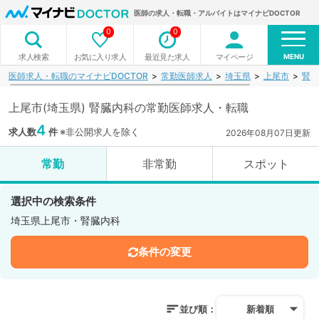
医師の求人・転職・アルバイトはマイナビDOCTOR
0
0
MENU
お気に入り求人
最近見た求人
マイページ
求人検索
医師求人・転職のマイナビDOCTOR
常勤医師求人
埼玉県
上尾市
腎臓
上尾市(埼玉県) 腎臓内科の常勤医師求人・転職
4
求人数
件
※非公開求人を除く
2026年08月07日更新
常勤
非常勤
スポット
選択中の検索条件
埼玉県上尾市・腎臓内科
条件の変更
並び順：
新着順