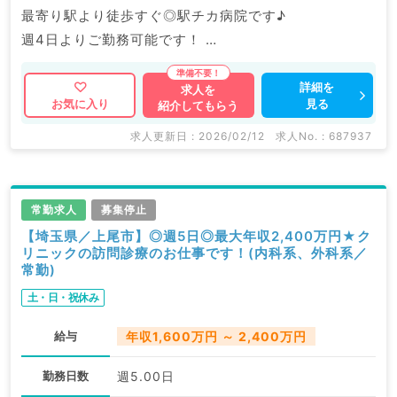
最寄り駅より徒歩すぐ◎駅チカ病院です♪
週4日よりご勤務可能です！
マイナビDOCTORでは病院やクリニックなどの医療機
詳細を
求人を
見る
お気に入り
紹介してもらう
関求人はもちろんのこと、
掲載情報以外にも産業医等の企業系求人も多数扱ってい
求人更新日 : 2026/02/12
求人No. : 687937
ます。
求人内容の詳細等はお気軽にお問合せ下さい。
常勤求人
募集停止
【埼玉県／上尾市】◎週5日◎最大年収2,400万円★ク
リニックの訪問診療のお仕事です！(内科系、外科系／
常勤)
土・日・祝休み
給与
年収1,600万円 ～ 2,400万円
勤務日数
週5.00日