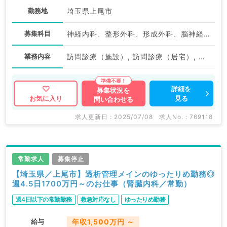
勤務地
埼玉県上尾市
募集科目
神経内科、整形外科、形成外科、脳神経外科、呼吸器外科、心臓血管外科、泌尿器科、一般内科、循環器内科、呼吸器内科、消化器内科、内分泌・代謝内科、腎臓内科、老年内科、血液内科、外科系全般、一般外科、消化器外科、乳腺外科、膠原病科、大腸・肛門外科
業務内容
訪問診療（施設）, 訪問診療（居宅）, その他
詳細を
募集状況を
見る
お気に入り
問い合わせる
求人更新日 : 2025/07/08
求人No. : 769118
常勤求人
募集停止
【埼玉県／上尾市】透析管理メインのゆったりめ勤務◎
週4.5日1700万円～のお仕事（腎臓内科／常勤）
週4日以下の常勤勤務
救急対応なし
ゆったりめ勤務
給与
年収1,500万円 ～