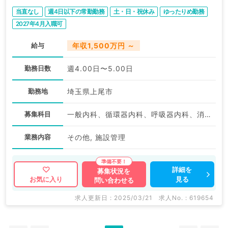
当直なし
週4日以下の常勤勤務
土・日・祝休み
ゆったりめ勤務
2027年4月入職可
給与
年収1,500万円 ～
勤務日数
週4.00日〜5.00日
勤務地
埼玉県上尾市
募集科目
一般内科、循環器内科、呼吸器内科、消化器内科、内分泌・代謝内科、腎臓内科、老年内科、外科系全般、一般外科
業務内容
その他, 施設管理
詳細を
募集状況を
見る
お気に入り
問い合わせる
求人更新日 : 2025/03/21
求人No. : 619654