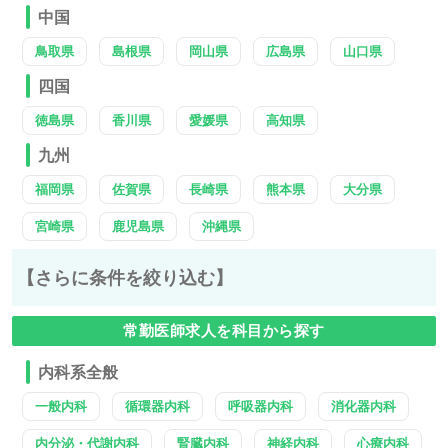
中国
鳥取県
島根県
岡山県
広島県
山口県
四国
徳島県
香川県
愛媛県
高知県
九州
福岡県
佐賀県
長崎県
熊本県
大分県
宮崎県
鹿児島県
沖縄県
【さらに条件を絞り込む】
常勤医師求人を科目から探す
内科系全般
一般内科
循環器内科
呼吸器内科
消化器内科
内分泌・代謝内科
腎臓内科
神経内科
心療内科