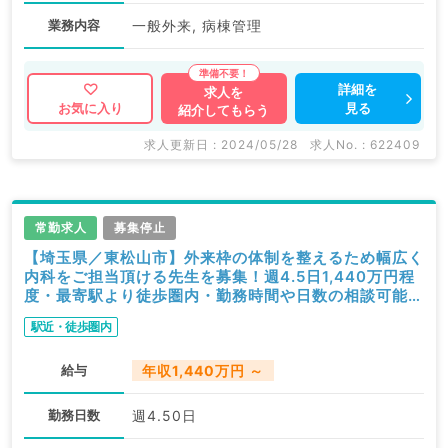
業務内容
一般外来, 病棟管理
詳細を
求人を
見る
お気に入り
紹介してもらう
求人更新日 : 2024/05/28
求人No. : 622409
常勤求人
募集停止
【埼玉県／東松山市】外来枠の体制を整えるため幅広く
内科をご担当頂ける先生を募集！週4.5日1,440万円程
度・最寄駅より徒歩圏内・勤務時間や日数の相談可能
（内科系／常勤）
駅近・徒歩圏内
給与
年収1,440万円 ～
勤務日数
週4.50日