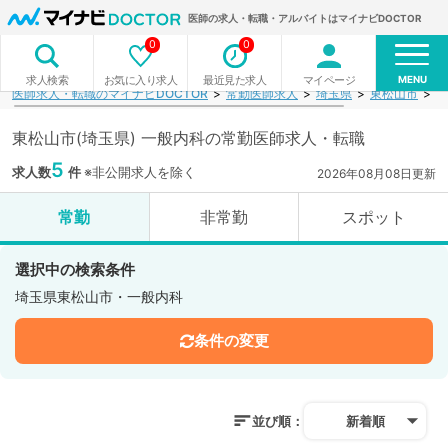
医師の求人・転職・アルバイトはマイナビDOCTOR
0
0
MENU
お気に入り求人
最近見た求人
マイページ
求人検索
医師求人・転職のマイナビDOCTOR
常勤医師求人
埼玉県
東松山市
一
東松山市(埼玉県) 一般内科の常勤医師求人・転職
5
求人数
件
※非公開求人を除く
2026年08月08日更新
常勤
非常勤
スポット
選択中の検索条件
埼玉県東松山市・一般内科
条件の変更
並び順：
新着順