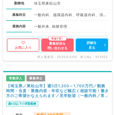
勤務地
埼玉県東松山市
募集科目
一般内科、循環器内科、呼吸器内科、消化器内科、内分泌・代謝内科
業務内容
一般外来, 病棟管理
詳細を
募集状況を
見る
お気に入り
問い合わせる
求人更新日 : 2025/03/05
求人No. : 612553
常勤求人
募集停止
【埼玉県／東松山市】週5日1,200～1,700万円／勤務
時間・当直・業務内容・年収など幅広く相談可能！働き
方のご希望かなえられます／見学歓迎（一般内科／常
勤）
週4日以下の常勤勤務
給与
年収1,200万円 ～