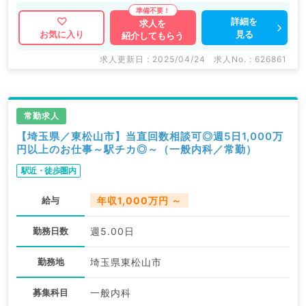
詳細を
求人を
見る
お気に入り
紹介してもらう
求人更新日 : 2025/04/24
求人No. : 626861
常勤求人
【埼玉県／東松山市】当直回数相談可◎週5日1,000万
円以上のお仕事～駅チカ◎～（一般内科／常勤）
駅近・徒歩圏内
給与
年収1,000万円 ～
勤務日数
週5.00日
勤務地
埼玉県東松山市
募集科目
一般内科