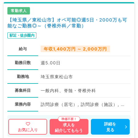
常勤求人
【埼玉県／東松山市】オペ可能◎週5日・2000万も可
能なご勤務◎～（脊椎外科／常勤）
駅近・徒歩圏内
給与
年収1,400万円 ～ 2,000万円
勤務日数
週5.00日
勤務地
埼玉県東松山市
募集科目
一般内科、脊髄・脊椎外科
業務内容
訪問診療（居宅）, 訪問診療（施設）, オペ, 専門外来
詳細を
求人を
見る
お気に入り
紹介してもらう