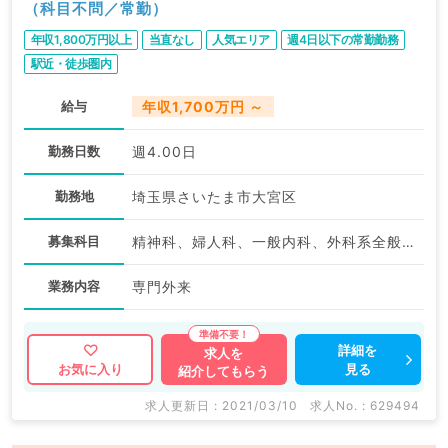
（科目不問／常勤）
年収1,800万円以上
当直なし
人気エリア
週4日以下の常勤勤務
駅近・徒歩圏内
給与
年収1,700万円 ～
勤務日数
週4.00日
勤務地
埼玉県さいたま市大宮区
募集科目
精神科、婦人科、一般内科、外科系全般、一般外科、美容皮膚科
業務内容
専門外来
詳細を
求人を
見る
お気に入り
紹介してもらう
求人更新日 : 2021/03/10
求人No. : 629494