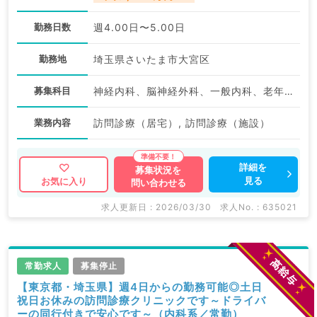
勤務日数
週4.00日〜5.00日
勤務地
埼玉県さいたま市大宮区
募集科目
神経内科、脳神経外科、一般内科、老年内科、外科系全般、一般外科
業務内容
訪問診療（居宅）, 訪問診療（施設）
詳細を
募集状況を
見る
お気に入り
問い合わせる
求人更新日 : 2026/03/30
求人No. : 635021
常勤求人
募集停止
【東京都・埼玉県】週4日からの勤務可能◎土日
祝日お休みの訪問診療クリニックです～ドライバ
ーの同行付きで安心です～（内科系／常勤）