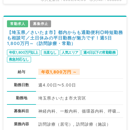
常勤求人
募集停止
【埼玉県／さいたま市】都内からも通勤便利◎時短勤務
も相談可／土日休みの平日勤務が魅力です！週5日
1,800万円～（訪問診療・常勤）
年収1,800万円以上
当直なし
人気エリア
週4日以下の常勤勤務
救急対応なし
給与
年収1,800万円 ～
勤務日数
週4.00日〜5.00日
勤務地
埼玉県さいたま市大宮区
募集科目
神経内科、一般内科、循環器内科、呼吸器内科、消化器内科、内分泌・代謝内科、腎臓内科、老年内科、血液内科、外科系全般、一般外科、消化器外科
業務内容
訪問診療（居宅）, 訪問診療（施設）