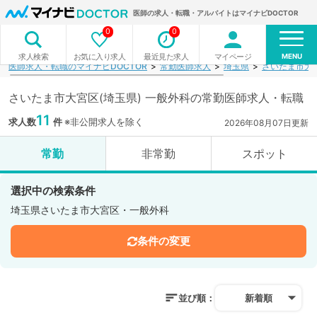
医師の求人・転職・アルバイトはマイナビDOCTOR
0
0
MENU
お気に入り求人
最近見た求人
マイページ
求人検索
医師求人・転職のマイナビDOCTOR
常勤医師求人
埼玉県
さいたま市大
さいたま市大宮区(埼玉県) 一般外科の常勤医師求人・転職
11
求人数
件
※非公開求人を除く
2026年08月07日更新
常勤
非常勤
スポット
選択中の検索条件
埼玉県さいたま市大宮区・一般外科
条件の変更
並び順：
新着順