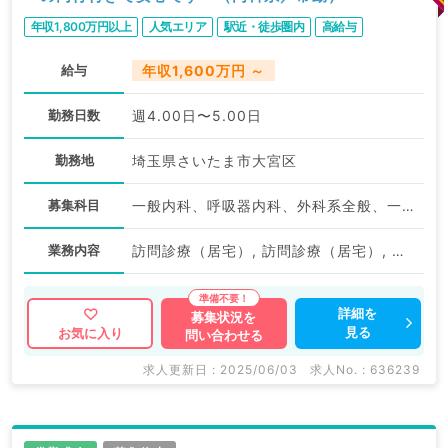
年収1,800万円以上
人気エリア
駅近・徒歩圏内
高給与
給与
年収1,600万円 ～
勤務日数
週4.00日〜5.00日
勤務地
埼玉県さいたま市大宮区
募集科目
一般内科、呼吸器内科、外科系全般、一般外科
業務内容
訪問診療（居宅）, 訪問診療（居宅）, 訪問診療（施設）, 訪問診療（施設）
詳細を
募集状況を
見る
お気に入り
問い合わせる
求人更新日 : 2025/06/03
求人No. : 636239