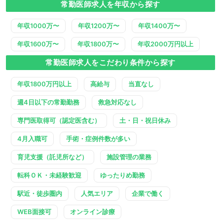
常勤医師求人を年収から探す
年収1000万〜
年収1200万〜
年収1400万〜
年収1600万〜
年収1800万〜
年収2000万円以上
常勤医師求人をこだわり条件から探す
年収1800万円以上
高給与
当直なし
週4日以下の常勤勤務
救急対応なし
専門医取得可（認定医含む）
土・日・祝日休み
4月入職可
手術・症例件数が多い
育児支援（託児所など）
施設管理の業務
転科ＯＫ・未経験歓迎
ゆったりめ勤務
駅近・徒歩圏内
人気エリア
企業で働く
WEB面接可
オンライン診療