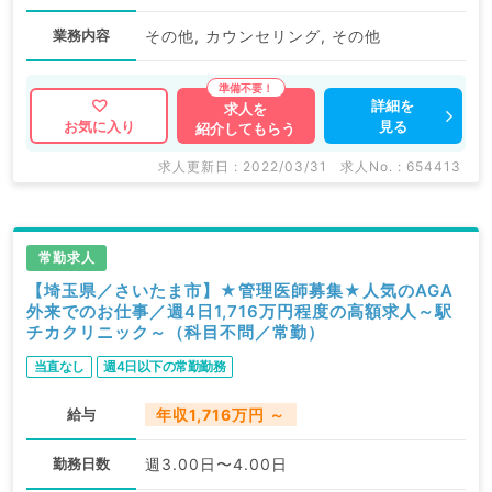
業務内容
その他, カウンセリング, その他
詳細を
求人を
見る
お気に入り
紹介してもらう
求人更新日 : 2022/03/31
求人No. : 654413
常勤求人
【埼玉県／さいたま市】★管理医師募集★人気のAGA
外来でのお仕事／週4日1,716万円程度の高額求人～駅
チカクリニック～（科目不問／常勤）
当直なし
週4日以下の常勤勤務
給与
年収1,716万円 ～
勤務日数
週3.00日〜4.00日