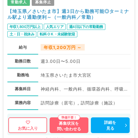
常勤求人
募集停止
【埼玉県／さいたま市】週3日から勤務可能◎ターミナ
ル駅より通勤便利～（一般内科／常勤）
年収1,800万円以上
人気エリア
週4日以下の常勤勤務
土・日・祝休み
転科ＯＫ・未経験歓迎
給与
年収1,200万円 ～
勤務日数
週3.00日〜5.00日
勤務地
埼玉県さいたま市大宮区
募集科目
神経内科、一般内科、循環器内科、呼吸器内科、消化器内科、内分泌・代謝内科、腎臓内科、老年内科、血液内科、外科系全般、一般外科、膠原病科
業務内容
訪問診療（居宅）, 訪問診療（施設）
詳細を
募集状況を
見る
お気に入り
問い合わせる