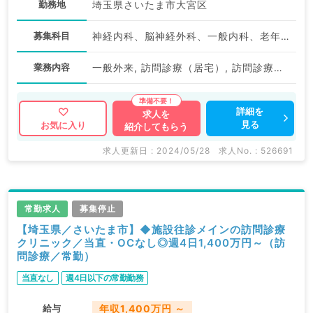
勤務地
埼玉県さいたま市大宮区
募集科目
神経内科、脳神経外科、一般内科、老年内科、外科系全般、一般外科
業務内容
一般外来, 訪問診療（居宅）, 訪問診療（施設）
詳細を
求人を
見る
お気に入り
紹介してもらう
求人更新日 : 2024/05/28
求人No. : 526691
常勤求人
募集停止
【埼玉県／さいたま市】◆施設往診メインの訪問診療
クリニック／当直・OCなし◎週4日1,400万円～（訪
問診療／常勤）
当直なし
週4日以下の常勤勤務
給与
年収1,400万円 ～