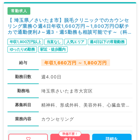
常勤求人
【 埼玉県／さいたま市】脱毛クリニックでのカウンセ
リング業務◇週4日年収1,660万円～1,800万円◎駅チ
カで通勤便利♪～週3・週5勤務も相談可能です～（科目
不問／常勤）
年収1,800万円以上
当直なし
人気エリア
週4日以下の常勤勤務
ゆったりめ勤務
駅近・徒歩圏内
給与
年収1,660万円 ～ 1,800万円
勤務日数
週4.00日
勤務地
埼玉県さいたま市大宮区
募集科目
精神科、形成外科、美容外科、心臓血管外科、皮膚科、産婦人科、麻酔科、一般内科、循環器内科、呼吸器内科、消化器内科、外科系全般、一般外科、美容皮膚科、科目不問
業務内容
カウンセリング
詳細を
求人を