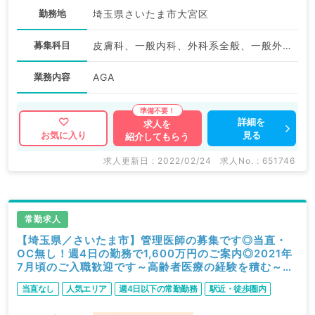
勤務地
埼玉県さいたま市大宮区
募集科目
皮膚科、一般内科、外科系全般、一般外科、美容皮膚科
業務内容
AGA
詳細を
求人を
見る
お気に入り
紹介してもらう
求人更新日 : 2022/02/24
求人No. : 651746
常勤求人
【埼玉県／さいたま市】管理医師の募集です◎当直・
OC無し！週4日の勤務で1,600万円のご案内◎2021年
7月頃のご入職歓迎です～高齢者医療の経験を積む～
（訪問診療／常勤）
当直なし
人気エリア
週4日以下の常勤勤務
駅近・徒歩圏内