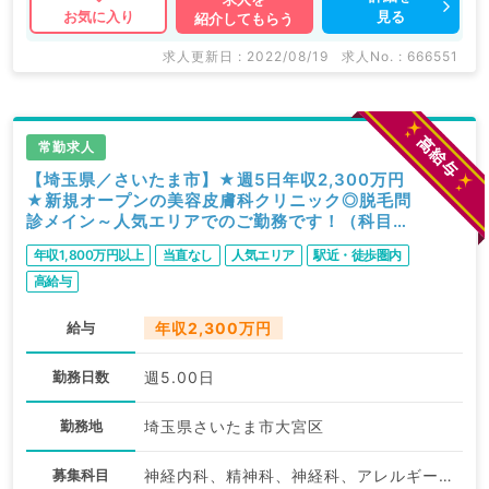
見る
お気に入り
紹介してもらう
求人更新日 : 2022/08/19
求人No. : 666551
常勤求人
【埼玉県／さいたま市】★週5日年収2,300万円
★新規オープンの美容皮膚科クリニック◎脱毛問
診メイン～人気エリアでのご勤務です！（科目不
問／常勤）
年収1,800万円以上
当直なし
人気エリア
駅近・徒歩圏内
高給与
給与
年収2,300万円
勤務日数
週5.00日
勤務地
埼玉県さいたま市大宮区
募集科目
神経内科、精神科、神経科、アレルギー科、リウマチ科、小児科、整形外科、形成外科、美容外科、脳神経外科、呼吸器外科、心臓血管外科、小児外科、皮膚科、泌尿器科、産婦人科、産科、婦人科、眼科、耳鼻咽喉科、気管食道科、放射線科、リハビリテーション科、麻酔科、ペインクリニック、人工透析科、緩和ケア科、一般内科、循環器内科、呼吸器内科、消化器内科、内分泌・代謝内科、腎臓内科、老年内科、血液内科、外科系全般、一般外科、消化器外科、乳腺外科、総合診療科、美容皮膚科、健診・人間ドック、救急科・ＩＣＵ、病理科、基礎医学系、膠原病科、スポーツ整形外科、大腸・肛門外科、産業医、脊髄・脊椎外科、科目不問