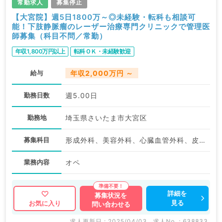
常勤求人
募集停止
【大宮院】週5日1800万～◎未経験・転科も相談可
能！下肢静脈瘤のレーザー治療専門クリニックで管理医
師募集（科目不問／常勤）
年収1,800万円以上
転科ＯＫ・未経験歓迎
給与
年収2,000万円 ～
勤務日数
週5.00日
勤務地
埼玉県さいたま市大宮区
募集科目
形成外科、美容外科、心臓血管外科、皮膚科、麻酔科、循環器内科、外科系全般、一般外科、その他
業務内容
オペ
詳細を
募集状況を
見る
お気に入り
問い合わせる
求人更新日 : 2025/04/03
求人No. : 638833