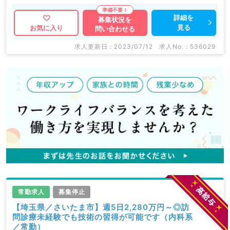
関求人はもちろんのこと、 掲載情報以外にも産業医等
の企業系求人も多数扱っています。 求人内容の詳細等
詳細を
募集状況を
見る
お気に入り
問い合わせる
はお気軽にお問合せ下さい。
求人更新日 : 2023/07/12
求人No. : 536029
常勤求人
募集停止
【埼玉県／さいたま市】週5日2,280万円～◎訪
問診療未経験でも技術の習得が可能です（内科系
／常勤）