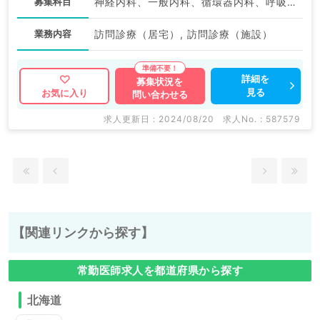
募集科目
神経内科、一般内科、循環器内科、呼吸器内科、消化器内科、内分泌・代謝内科、腎臓内科、老年内科、血液内科、外科系全般、一般外科、膠原病科
業務内容
訪問診療（居宅）, 訪問診療（施設）
詳細を
募集状況を
見る
お気に入り
問い合わせる
求人更新日 : 2024/08/20
求人No. : 587579
【関連リンクから探す】
常勤医師求人を都道府県から探す
北海道