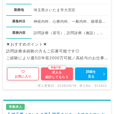
勤務地
埼玉県さいたま市大宮区
募集科目
神経内科、心療内科、一般内科、循環器内科、呼吸器内科、消化器内科、内分泌・代謝内科、腎臓内科、老年内科、膠原病科
業務内容
訪問診療（居宅）, 訪問診療（施設）, 訪問診療（施設）
★おすすめポイント★
訪問診療未経験の方もご応募可能です◎
ご経験により週5日年収2000万可能／高給与のお仕事
です♪
詳細を
求人を
見る
お気に入り
紹介してもらう
求人更新日 : 2026/06/18
求人No. : 613622
常勤求人