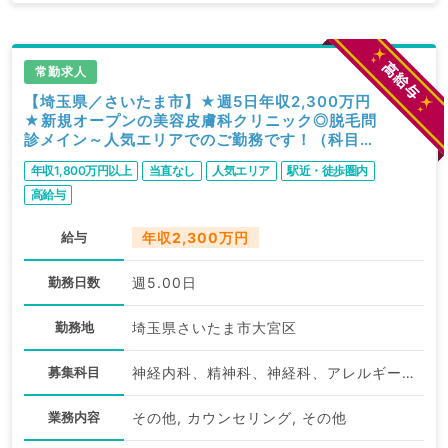
常勤求人
【埼玉県／さいたま市】★週5日年収2,300万円
★新規オープンの美容皮膚科クリニック◎脱毛問
診メイン～人気エリアでのご勤務です！（科目不
問／常勤）
年収1,800万円以上
当直なし
人気エリア
駅近・徒歩圏内
高給与
給与
年収2,300万円
勤務日数
週5.00日
勤務地
埼玉県さいたま市大宮区
募集科目
神経内科、精神科、神経科、アレルギー科、リウマチ科、小児科、整形外科、形成外科、美容外科、脳神経外科、呼吸器外科、心臓血管外科、小児外科、皮膚科、泌尿器科、産婦人科、産科、婦人科、眼科、耳鼻咽喉科、気管食道科、放射線科、リハビリテーション科、麻酔科、ペインクリニック、人工透析科、緩和ケア科、一般内科、循環器内科、呼吸器内科、消化器内科、内分泌・代謝内科、腎臓内科、老年内科、血液内科、外科系全般、一般外科、消化器外科、乳腺外科、総合診療科、美容皮膚科、健診・人間ドック、救急科・ＩＣＵ、病理科、基礎医学系、膠原病科、スポーツ整形外科、大腸・肛門外科、産業医、脊髄・脊椎外科、科目不問
業務内容
その他, カウンセリング, その他