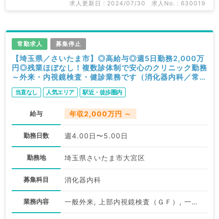
関求人はもちろんのこと、
求人更新日 : 2024/07/30
求人No. : 630019
掲載情報以外にも産業医等の企業系求人も多数扱ってい
ます。
求人内容の詳細等はお気軽にお問合せ下さい。
常勤求人
募集停止
【埼玉県／さいたま市】◎高給与◎週5日勤務2,000万
円◎残業ほぼなし！複数診体制で安心のクリニック勤務
～外来・内視鏡検査・健診業務です（消化器内科／常
勤）
当直なし
人気エリア
駅近・徒歩圏内
給与
年収2,000万円 ～
勤務日数
週4.00日〜5.00日
勤務地
埼玉県さいたま市大宮区
募集科目
消化器内科
業務内容
一般外来, 上部内視鏡検査（ＧＦ）, 一般健診・人間ドック