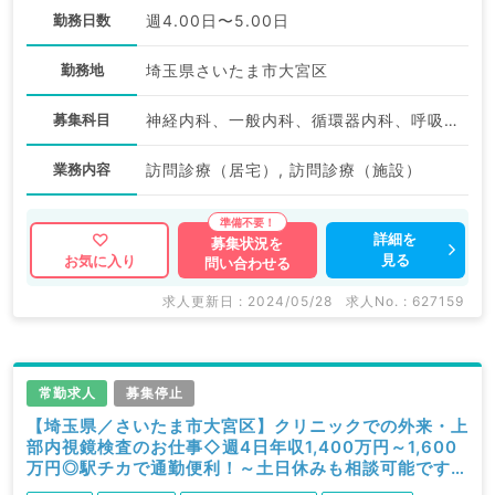
勤務日数
週4.00日〜5.00日
勤務地
埼玉県さいたま市大宮区
募集科目
神経内科、一般内科、循環器内科、呼吸器内科、消化器内科、内分泌・代謝内科、腎臓内科、老年内科、血液内科、外科系全般、一般外科、消化器外科
業務内容
訪問診療（居宅）, 訪問診療（施設）
詳細を
募集状況を
見る
お気に入り
問い合わせる
求人更新日 : 2024/05/28
求人No. : 627159
常勤求人
募集停止
【埼玉県／さいたま市大宮区】クリニックでの外来・上
部内視鏡検査のお仕事◇週4日年収1,400万円～1,600
万円◎駅チカで通勤便利！～土日休みも相談可能です～
（消化器内科／常勤）