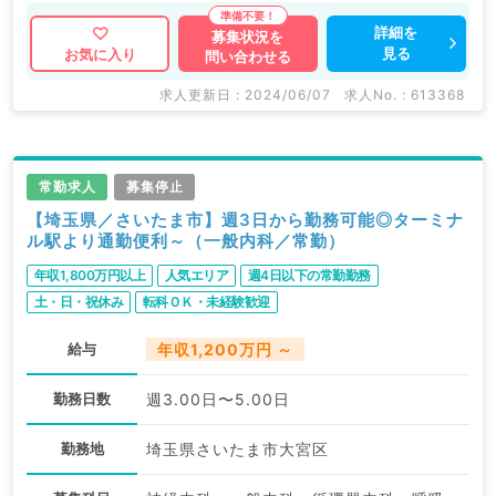
めです。
詳細を
募集状況を
見る
お気に入り
問い合わせる
マイナビDOCTORでは病院やクリニックなどの医療機
関求人はもちろんのこと、
求人更新日 : 2024/06/07
求人No. : 613368
掲載情報以外にも産業医等の企業系求人も多数扱ってい
ます。
求人内容の詳細等はお気軽にお問合せ下さい。
常勤求人
募集停止
【埼玉県／さいたま市】週3日から勤務可能◎ターミナ
ル駅より通勤便利～（一般内科／常勤）
年収1,800万円以上
人気エリア
週4日以下の常勤勤務
土・日・祝休み
転科ＯＫ・未経験歓迎
給与
年収1,200万円 ～
勤務日数
週3.00日〜5.00日
勤務地
埼玉県さいたま市大宮区