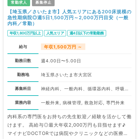
常勤求人
募集停止
【埼玉県／さいたま市】人気エリアにある200床規模の
急性期病院◎週5日1,500万円～2,000万円目安（一般
内科／常勤）
年収1,800万円以上
人気エリア
週4日以下の常勤勤務
給与
年収1,500万円 ～
勤務日数
週4.00日〜5.00日
勤務地
埼玉県さいたま市大宮区
募集科目
神経内科、一般内科、循環器内科、呼吸器内科、消化器内科、内分泌・代謝内科、腎臓内科
業務内容
一般外来, 病棟管理, 救急対応, 専門外来
内科系の専門医をお持ちの先生歓迎／経験を活かして働
けます。 高給与◎最大年収2,000万円も目指せます♪
マイナビDOCTORでは病院やクリニックなどの医療機