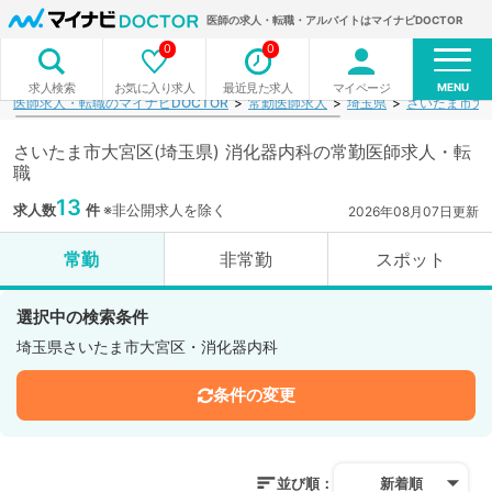
医師の求人・転職・アルバイトはマイナビDOCTOR
0
0
MENU
お気に入り求人
最近見た求人
マイページ
求人検索
医師求人・転職のマイナビDOCTOR
常勤医師求人
埼玉県
さいたま市大
さいたま市大宮区(埼玉県) 消化器内科の常勤医師求人・転
職
13
求人数
件
※非公開求人を除く
2026年08月07日更新
常勤
非常勤
スポット
選択中の検索条件
埼玉県さいたま市大宮区・消化器内科
条件の変更
並び順：
新着順