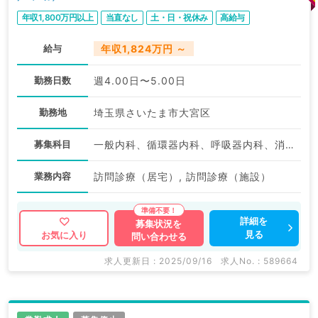
年収1,800万円以上
当直なし
土・日・祝休み
高給与
給与
年収1,824万円 ～
勤務日数
週4.00日〜5.00日
勤務地
埼玉県さいたま市大宮区
募集科目
一般内科、循環器内科、呼吸器内科、消化器内科、老年内科
業務内容
訪問診療（居宅）, 訪問診療（施設）
詳細を
募集状況を
見る
お気に入り
問い合わせる
求人更新日 : 2025/09/16
求人No. : 589664