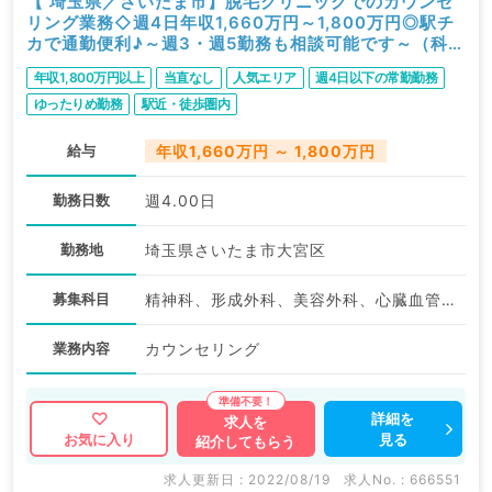
【 埼玉県／さいたま市】脱毛クリニックでのカウンセ
リング業務◇週4日年収1,660万円～1,800万円◎駅チ
カで通勤便利♪～週3・週5勤務も相談可能です～（科目
不問／常勤）
年収1,800万円以上
当直なし
人気エリア
週4日以下の常勤勤務
ゆったりめ勤務
駅近・徒歩圏内
給与
年収1,660万円 ～ 1,800万円
勤務日数
週4.00日
勤務地
埼玉県さいたま市大宮区
募集科目
精神科、形成外科、美容外科、心臓血管外科、皮膚科、産婦人科、麻酔科、一般内科、循環器内科、呼吸器内科、消化器内科、外科系全般、一般外科、美容皮膚科、科目不問
業務内容
カウンセリング
詳細を
求人を
見る
お気に入り
紹介してもらう
求人更新日 : 2022/08/19
求人No. : 666551