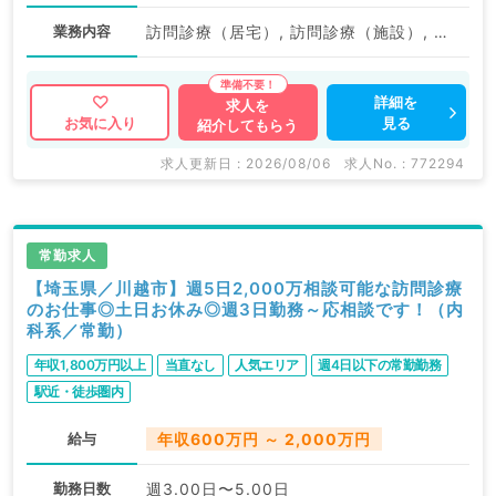
業務内容
訪問診療（居宅）, 訪問診療（施設）, 訪問診療（施設）
詳細を
求人を
見る
お気に入り
紹介してもらう
求人更新日 : 2026/08/06
求人No. : 772294
常勤求人
【埼玉県／川越市】週5日2,000万相談可能な訪問診療
のお仕事◎土日お休み◎週3日勤務～応相談です！（内
科系／常勤）
年収1,800万円以上
当直なし
人気エリア
週4日以下の常勤勤務
駅近・徒歩圏内
給与
年収600万円 ～ 2,000万円
勤務日数
週3.00日〜5.00日