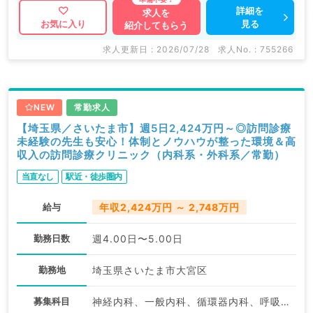
詳細を
求人を
見る
お気に入り
紹介してもらう
求人更新日 : 2026/07/28
求人No. : 755266
NEW
常勤求人
【埼玉県／さいたま市】週5日2,424万円～◎訪問診療
未経験の先生も安心！体制とノウハウが整った環境＆高
収入の訪問診療クリニック（内科系・外科系／常勤）
当直なし
駅近・徒歩圏内
給与
年収2,424万円 ～ 2,748万円
勤務日数
週4.00日〜5.00日
勤務地
埼玉県さいたま市大宮区
募集科目
神経内科、一般内科、循環器内科、呼吸器内科、消化器内科、内分泌・代謝内科、腎臓内科、老年内科、血液内科、膠原病科