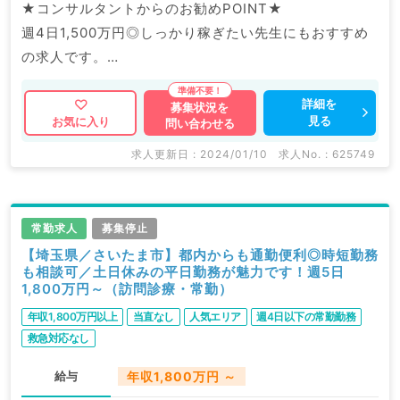
★コンサルタントからのお勧めPOINT★
週4日1,500万円◎しっかり稼ぎたい先生にもおすすめ
の求人です。
人気エリアでのご勤務＆最寄り駅より徒歩圏内で通勤便
利です♪
詳細を
募集状況を
見る
お気に入り
問い合わせる
マイナビDOCTORでは病院やクリニックなどの医療機
求人更新日 : 2024/01/10
求人No. : 625749
関求人はもちろんのこと、
掲載情報以外にも産業医等の企業系求人も多数扱ってい
ます。
常勤求人
募集停止
求人内容の詳細等はお気軽にお問合せ下さい。
【埼玉県／さいたま市】都内からも通勤便利◎時短勤務
も相談可／土日休みの平日勤務が魅力です！週5日
1,800万円～（訪問診療・常勤）
年収1,800万円以上
当直なし
人気エリア
週4日以下の常勤勤務
救急対応なし
給与
年収1,800万円 ～