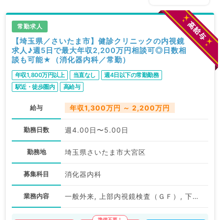
常勤求人
【埼玉県／さいたま市】健診クリニックの内視鏡
求人♪週5日で最大年収2,200万円相談可◎日数相
談も可能★（消化器内科／常勤）
年収1,800万円以上
当直なし
週4日以下の常勤勤務
駅近・徒歩圏内
高給与
給与
年収1,300万円 ～ 2,200万円
勤務日数
週4.00日〜5.00日
勤務地
埼玉県さいたま市大宮区
募集科目
消化器内科
業務内容
一般外来, 上部内視鏡検査（ＧＦ）, 下部内視鏡検査（ＣＦ）, 一般健診・人間ドック