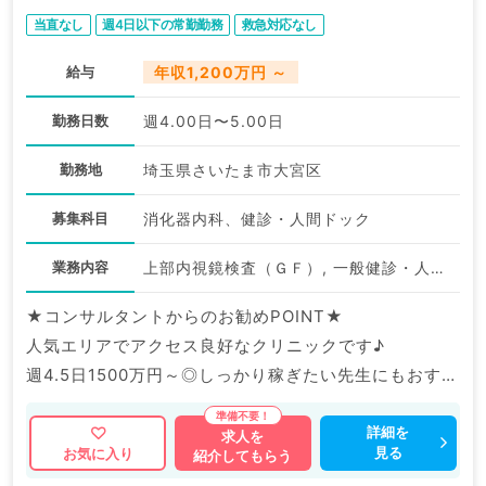
当直なし
週4日以下の常勤勤務
救急対応なし
給与
年収1,200万円 ～
勤務日数
週4.00日〜5.00日
勤務地
埼玉県さいたま市大宮区
募集科目
消化器内科、健診・人間ドック
業務内容
上部内視鏡検査（ＧＦ）, 一般健診・人間ドック
★コンサルタントからのお勧めPOINT★
人気エリアでアクセス良好なクリニックです♪
週4.5日1500万円～◎しっかり稼ぎたい先生にもおすす
めです。
詳細を
求人を
見る
お気に入り
紹介してもらう
マイナビDOCTORでは病院やクリニックなどの医療機