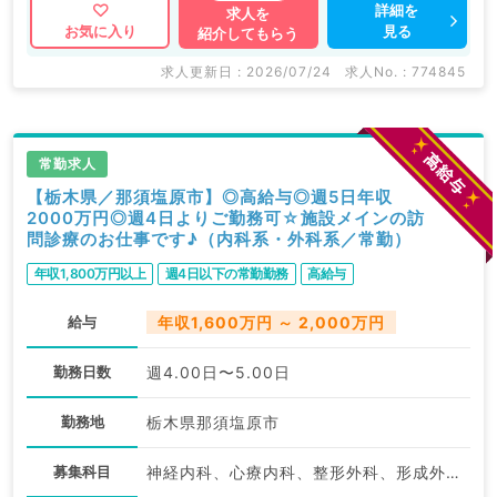
詳細を
求人を
見る
お気に入り
紹介してもらう
求人更新日 : 2026/07/24
求人No. : 774845
常勤求人
【栃木県／那須塩原市】◎高給与◎週5日年収
2000万円◎週4日よりご勤務可☆施設メインの訪
問診療のお仕事です♪（内科系・外科系／常勤）
年収1,800万円以上
週4日以下の常勤勤務
高給与
給与
年収1,600万円 ～ 2,000万円
勤務日数
週4.00日〜5.00日
勤務地
栃木県那須塩原市
募集科目
神経内科、心療内科、整形外科、形成外科、美容外科、脳神経外科、呼吸器外科、心臓血管外科、小児外科、一般内科、循環器内科、呼吸器内科、消化器内科、内分泌・代謝内科、腎臓内科、老年内科、外科系全般、一般外科、消化器外科、乳腺外科、スポーツ整形外科、大腸・肛門外科、脊髄・脊椎外科