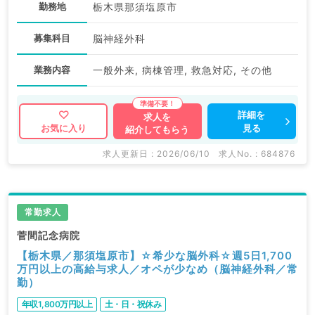
勤務地
栃木県那須塩原市
募集科目
脳神経外科
業務内容
一般外来, 病棟管理, 救急対応, その他
詳細を
求人を
見る
お気に入り
紹介してもらう
求人更新日 : 2026/06/10
求人No. : 684876
常勤求人
菅間記念病院
【栃木県／那須塩原市】☆希少な脳外科☆週5日1,700
万円以上の高給与求人／オペが少なめ（脳神経外科／常
勤）
年収1,800万円以上
土・日・祝休み