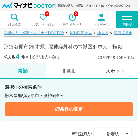
医師の求人・転職・アルバイトはマイナビDOCTOR
0
0
MENU
お気に入り求人
最近見た求人
マイページ
求人検索
医師求人・転職のマイナビDOCTOR
常勤医師求人
栃木県
那須塩原市
那須塩原市(栃木県) 脳神経外科の常勤医師求人・転職
4
求人数
件
※非公開求人を除く
2026年08月09日更新
常勤
非常勤
スポット
選択中の検索条件
栃木県那須塩原市・脳神経外科
条件の変更
並び順：
新着順