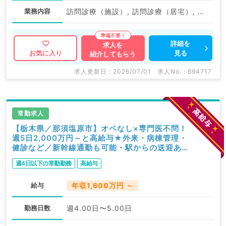
業務内容
訪問診療（施設）, 訪問診療（居宅）, その他
詳細を
求人を
見る
お気に入り
紹介してもらう
求人更新日 : 2026/07/01
求人No. : 694717
常勤求人
【栃木県／那須塩原市】オペなし×専門医不問！
週5日2,000万円～と高給与★外来・病棟管理・
健診など／新幹線通勤も可能・駅からの送迎あり
♪（脳神経外科／常勤）
週4日以下の常勤勤務
高給与
給与
年収1,600万円 ～
勤務日数
週4.00日〜5.00日