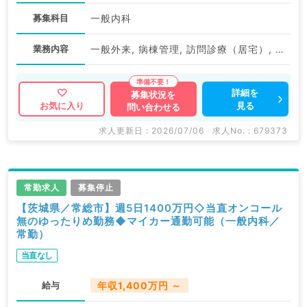
募集科目
一般内科
業務内容
一般外来, 病棟管理, 訪問診療（居宅）, 訪問診療（施設）
詳細を
募集状況を
見る
お気に入り
問い合わせる
求人更新日 : 2026/07/06
求人No. : 679373
常勤求人
募集停止
【茨城県／常総市】週5日1400万円◇当直オンコール
無のゆったりめ勤務◆マイカー通勤可能（一般内科／
常勤）
当直なし
給与
年収1,400万円 ～