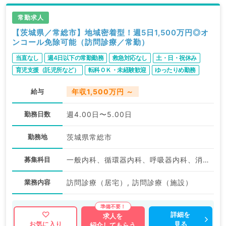
常勤求人
【茨城県／常総市】地域密着型！週5日1,500万円◎オ
ンコール免除可能（訪問診療／常勤）
当直なし
週4日以下の常勤勤務
救急対応なし
土・日・祝休み
育児支援（託児所など）
転科ＯＫ・未経験歓迎
ゆったりめ勤務
給与
年収1,500万円 ～
勤務日数
週4.00日〜5.00日
勤務地
茨城県常総市
募集科目
一般内科、循環器内科、呼吸器内科、消化器内科、内分泌・代謝内科
業務内容
訪問診療（居宅）, 訪問診療（施設）
詳細を
求人を
見る
お気に入り
紹介してもらう