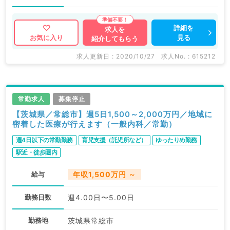
詳細を
求人を
見る
お気に入り
紹介してもらう
求人更新日 : 2020/10/27
求人No. : 615212
常勤求人
募集停止
【茨城県／常総市】週5日1,500～2,000万円／地域に
密着した医療が行えます（一般内科／常勤）
週4日以下の常勤勤務
育児支援（託児所など）
ゆったりめ勤務
駅近・徒歩圏内
給与
年収1,500万円 ～
勤務日数
週4.00日〜5.00日
勤務地
茨城県常総市