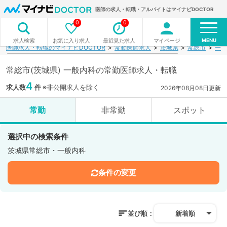
医師の求人・転職・アルバイトはマイナビDOCTOR
0
0
MENU
お気に入り求人
最近見た求人
マイページ
求人検索
医師求人・転職のマイナビDOCTOR
常勤医師求人
茨城県
常総市
一般
常総市(茨城県) 一般内科の常勤医師求人・転職
4
求人数
件
※非公開求人を除く
2026年08月08日更新
常勤
非常勤
スポット
選択中の検索条件
茨城県常総市・一般内科
条件の変更
並び順：
新着順