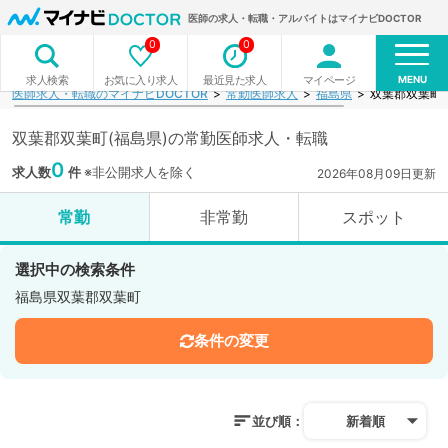
医師の求人・転職・アルバイトはマイナビDOCTOR
0
0
MENU
お気に入り求人
最近見た求人
マイページ
求人検索
医師求人・転職のマイナビDOCTOR
常勤医師求人
福島県
双葉郡双葉町
双葉郡双葉町(福島県)の常勤医師求人・転職
0
求人数
件
※非公開求人を除く
2026年08月09日更新
常勤
非常勤
スポット
選択中の検索条件
福島県双葉郡双葉町
条件の変更
並び順：
新着順