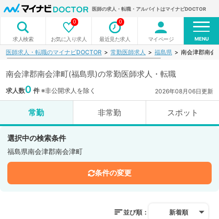
医師の求人・転職・アルバイトはマイナビDOCTOR
0
0
MENU
お気に入り求人
最近見た求人
マイページ
求人検索
医師求人・転職のマイナビDOCTOR
常勤医師求人
福島県
南会津郡南会
南会津郡南会津町(福島県)の常勤医師求人・転職
0
求人数
件
※非公開求人を除く
2026年08月06日更新
常勤
非常勤
スポット
選択中の検索条件
福島県南会津郡南会津町
条件の変更
並び順：
新着順