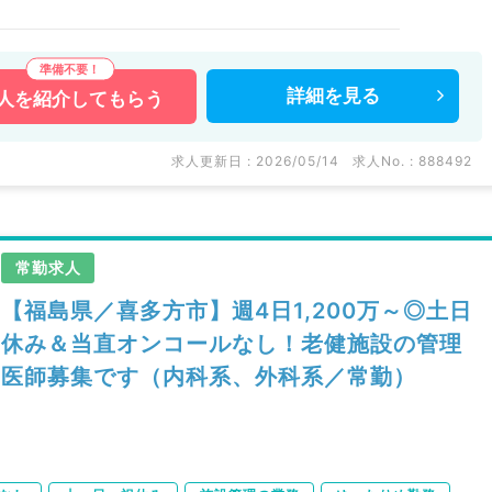
詳細を
見る
人を
紹介してもらう
求人更新日 : 2026/05/14
求人No. : 888492
常勤求人
【福島県／喜多方市】週4日1,200万～◎土日
休み＆当直オンコールなし！老健施設の管理
医師募集です（内科系、外科系／常勤）