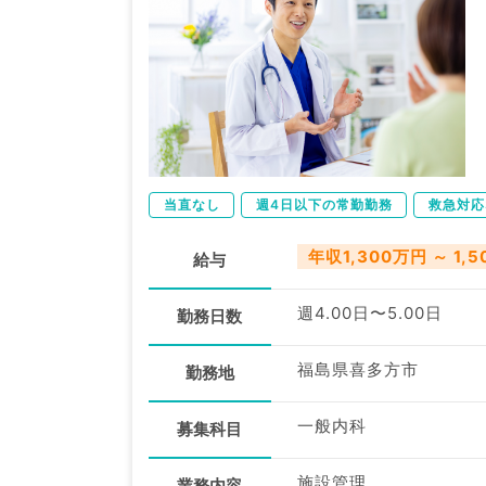
当直なし
週4日以下の常勤勤務
救急対応
年収1,300万円 ～ 1,
給与
週4.00日〜5.00日
勤務日数
福島県喜多方市
勤務地
一般内科
募集科目
施設管理
業務内容