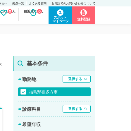
さまへ
拠点一覧
よくある質問
お電話でのお問い合わせについて
に入り求人
0
最近見た求人
0
スポット
無料登録
マイページ
基本条件
示
勤務地
選択する
福島県喜多方市
診療科目
選択する
希望年収