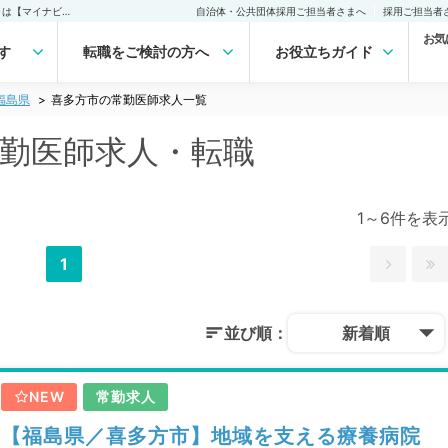
喜多方市(福島県)の常勤医師求人・転職｜医師の求人・転職・アルバイトは【マイナビDOCTOR】
自治体・公共団体採用ご担当者さまへ
採用ご担当者
お気
す
転職をご検討の方へ
お役立ちガイド
福島県
喜多方市の常勤医師求人一覧
常勤医師求人・転職
1～6件を表
1
並び順：
新着順
NEW
常勤求人
【福島県／喜多方市】地域を支える療養病院