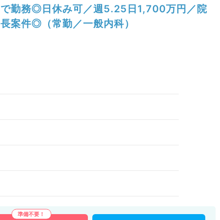
で勤務◎日休み可／週5.25日1,700万円／院
長案件◎（常勤／一般内科）