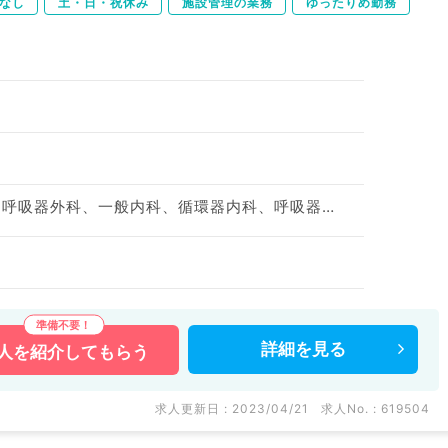
なし
土・日・祝休み
施設管理の業務
ゆったりめ勤務
神経内科、脳神経外科、呼吸器外科、一般内科、循環器内科、呼吸器内科、消化器内科、内分泌・代謝内科、腎臓内科、老年内科、外科系全般、一般外科、消化器外科
詳細を
見る
人を
紹介してもらう
求人更新日 : 2023/04/21
求人No. : 619504