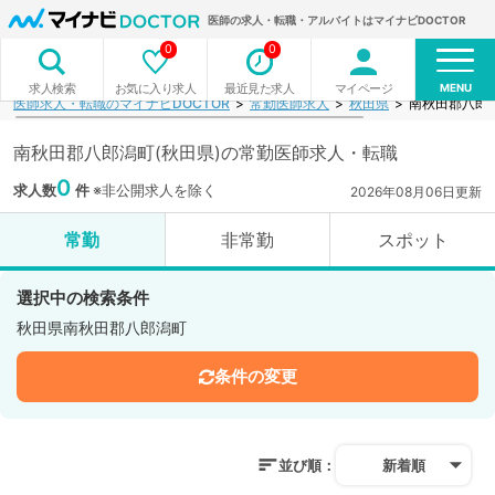
医師の求人・転職・アルバイトはマイナビDOCTOR
0
0
MENU
お気に入り求人
最近見た求人
マイページ
求人検索
医師求人・転職のマイナビDOCTOR
常勤医師求人
秋田県
南秋田郡八郎
南秋田郡八郎潟町(秋田県)の常勤医師求人・転職
0
求人数
件
※非公開求人を除く
2026年08月06日更新
常勤
非常勤
スポット
選択中の検索条件
秋田県南秋田郡八郎潟町
条件の変更
並び順：
新着順