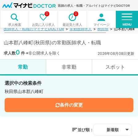
医師の求人・転職・アルバイトはマイナビDOCTOR
0
0
MENU
お気に入り求人
最近見た求人
マイページ
求人検索
医師求人・転職のマイナビDOCTOR
常勤医師求人
秋田県
山本郡八峰町
山本郡八峰町(秋田県)の常勤医師求人・転職
0
求人数
件
※非公開求人を除く
2026年08月08日更新
常勤
非常勤
スポット
選択中の検索条件
秋田県山本郡八峰町
条件の変更
並び順：
新着順