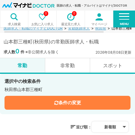
医師の求人・転職・アルバイトはマイナビDOCTOR
0
0
MENU
お気に入り求人
最近見た求人
マイページ
求人検索
医師求人・転職のマイナビDOCTOR
常勤医師求人
秋田県
山本郡三種町
山本郡三種町(秋田県)の常勤医師求人・転職
0
求人数
件
※非公開求人を除く
2026年08月08日更新
常勤
非常勤
スポット
選択中の検索条件
秋田県山本郡三種町
条件の変更
並び順：
新着順