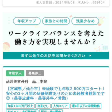
求人更新日 : 2024/08/08
求人No. : 659104
常勤求人
募集停止
品川美容外科 品川本院
【宮城県／仙台市】未経験でも年収2,500万スタート！
安心の3ヶ月間の研修制度ありのため未経験者歓迎です
◎（美容皮膚科・美容外科／常勤）
年収1,800万円以上
当直なし
人気エリア
週4日以下の常勤勤務
転科ＯＫ・未経験歓迎
駅近・徒歩圏内