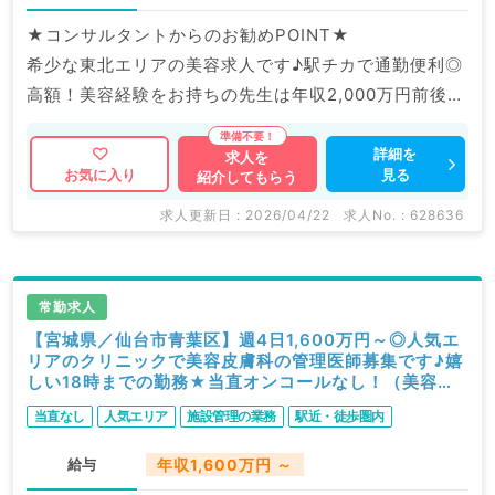
★コンサルタントからのお勧めPOINT★
希少な東北エリアの美容求人です♪駅チカで通勤便利◎
高額！美容経験をお持ちの先生は年収2,000万円前後の
ご提示も相談可能です。
詳細を
求人を
見る
お気に入り
紹介してもらう
マイナビDOCTORでは病院やクリニックなどの医療機
関求人はもちろんのこと、
求人更新日 : 2026/04/22
求人No. : 628636
掲載情報以外にも産業医等の企業系求人も多数扱ってい
ます。
求人内容の詳細等はお気軽にお問合せ下さい。
常勤求人
【宮城県／仙台市青葉区】週4日1,600万円～◎人気エ
リアのクリニックで美容皮膚科の管理医師募集です♪嬉
しい18時までの勤務★当直オンコールなし！（美容皮
膚科／常勤）
当直なし
人気エリア
施設管理の業務
駅近・徒歩圏内
給与
年収1,600万円 ～