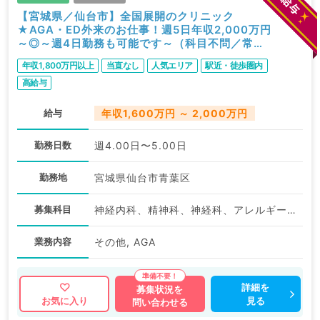
【宮城県／仙台市】全国展開のクリニック
★AGA・ED外来のお仕事！週5日年収2,000万円
～◎～週4日勤務も可能です～（科目不問／常
勤）
年収1,800万円以上
当直なし
人気エリア
駅近・徒歩圏内
高給与
給与
年収1,600万円 ～ 2,000万円
勤務日数
週4.00日〜5.00日
勤務地
宮城県仙台市青葉区
募集科目
神経内科、精神科、神経科、アレルギー科、リウマチ科、小児科、整形外科、形成外科、美容外科、脳神経外科、呼吸器外科、心臓血管外科、小児外科、皮膚科、泌尿器科、産婦人科、産科、婦人科、眼科、耳鼻咽喉科、気管食道科、放射線科、リハビリテーション科、麻酔科、ペインクリニック、人工透析科、緩和ケア科、一般内科、循環器内科、呼吸器内科、消化器内科、内分泌・代謝内科、腎臓内科、老年内科、血液内科、外科系全般、一般外科、消化器外科、乳腺外科、総合診療科、美容皮膚科、健診・人間ドック、救急科・ＩＣＵ、病理科、基礎医学系、膠原病科、スポーツ整形外科、大腸・肛門外科、産業医、脊髄・脊椎外科、科目不問
業務内容
その他, AGA
詳細を
募集状況を
見る
お気に入り
問い合わせる