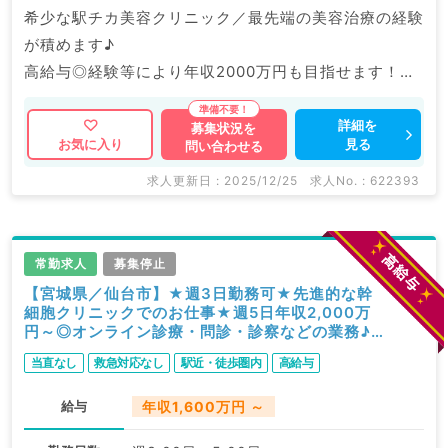
希少な駅チカ美容クリニック／最先端の美容治療の経験
が積めます♪
高給与◎経験等により年収2000万円も目指せます！
マイナビDOCTORでは病院やクリニックなどの医療機
詳細を
募集状況を
見る
お気に入り
問い合わせる
関求人はもちろんのこと、
掲載情報以外にも産業医等の企業系求人も多数扱ってい
求人更新日 : 2025/12/25
求人No. : 622393
ます。
求人内容の詳細等はお気軽にお問合せ下さい。
常勤求人
募集停止
【宮城県／仙台市】★週3日勤務可★先進的な幹
細胞クリニックでのお仕事★週5日年収2,000万
円～◎オンライン診療・問診・診察などの業務♪
社宅・家賃補助あり◎（美容皮膚科／常勤）
当直なし
救急対応なし
駅近・徒歩圏内
高給与
給与
年収1,600万円 ～