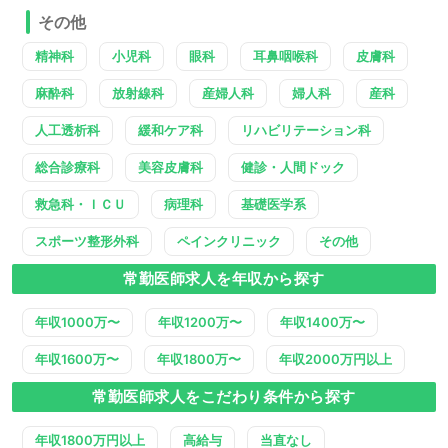
その他
精神科
小児科
眼科
耳鼻咽喉科
皮膚科
麻酔科
放射線科
産婦人科
婦人科
産科
人工透析科
緩和ケア科
リハビリテーション科
総合診療科
美容皮膚科
健診・人間ドック
救急科・ＩＣＵ
病理科
基礎医学系
スポーツ整形外科
ペインクリニック
その他
常勤医師求人を年収から探す
年収1000万〜
年収1200万〜
年収1400万〜
年収1600万〜
年収1800万〜
年収2000万円以上
常勤医師求人をこだわり条件から探す
年収1800万円以上
高給与
当直なし