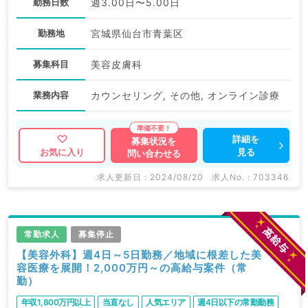
勤務日数
週3.00日〜5.00日
勤務地
宮城県仙台市青葉区
募集科目
美容皮膚科
業務内容
カウンセリング, その他, オンライン診療
詳細を
募集状況を
見る
お気に入り
問い合わせる
求人更新日 : 2024/08/20
求人No. : 703346
常勤求人
募集停止
【美容外科】週4日～5日勤務／地域に根差した美
容医療を展開！2,000万円～の高給与案件（常
勤）
年収1,800万円以上
当直なし
人気エリア
週4日以下の常勤勤務