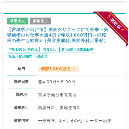
常勤求人
募集停止
【宮城県／仙台市】美容クリニックにて外来・美
容施術のお仕事★週4日で年収1,800万円～◎転
科の先生も歓迎♪（美容皮膚科,美容外科／常勤）
年収1,800万円以上
当直なし
週4日以下の常勤勤務
駅近・徒歩圏内
高給与
給与
年収1,800万円 ～
勤務日数
週4.00日〜5.00日
勤務地
宮城県仙台市青葉区
募集科目
美容外科、美容皮膚科
業務内容
一般外来, オペ, その他, レーザー治療, 注入, その他