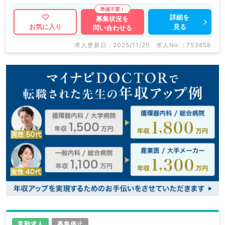
詳細を
募集状況を
見る
お気に入り
問い合わせる
求人更新日 : 2025/11/20
求人No. : 753858
常勤求人
募集停止