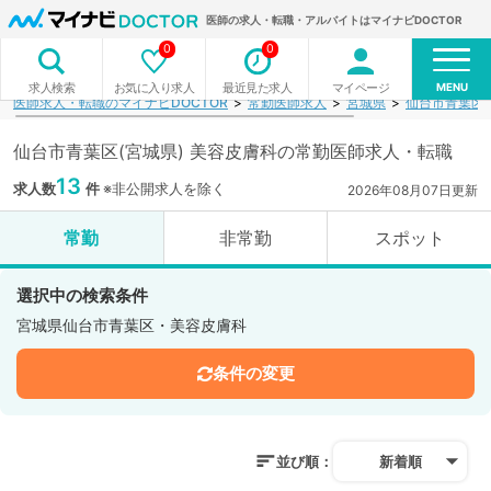
医師の求人・転職・アルバイトはマイナビDOCTOR
0
0
MENU
お気に入り求人
最近見た求人
マイページ
求人検索
医師求人・転職のマイナビDOCTOR
常勤医師求人
宮城県
仙台市青葉区
仙台市青葉区(宮城県) 美容皮膚科の常勤医師求人・転職
13
求人数
件
※非公開求人を除く
2026年08月07日更新
常勤
非常勤
スポット
選択中の検索条件
宮城県仙台市青葉区・美容皮膚科
条件の変更
並び順：
新着順