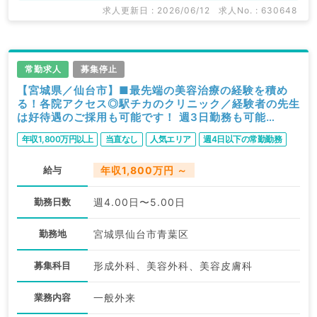
求人更新日 : 2026/06/12
求人No. : 630648
常勤求人
募集停止
【宮城県／仙台市】■最先端の美容治療の経験を積め
る！各院アクセス◎駅チカのクリニック／経験者の先生
は好待遇のご採用も可能です！ 週3日勤務も可能
◎1,800万円～（美容皮膚科／常勤）
年収1,800万円以上
当直なし
人気エリア
週4日以下の常勤勤務
給与
年収1,800万円 ～
勤務日数
週4.00日〜5.00日
勤務地
宮城県仙台市青葉区
募集科目
形成外科、美容外科、美容皮膚科
業務内容
一般外来