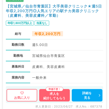
ます。
【宮城県／仙台市青葉区】大手美容クリニック★週5日
年収2,200万円◎人気エリアの駅チカ美容クリニック
求人内容の詳細等はお気軽にお問合せ下さい。
（皮膚科、美容皮膚科／常勤）
年収1,800万円以上
当直なし
給与
年収2,200万円
勤務日数
週5.00日
勤務地
宮城県仙台市青葉区
募集科目
皮膚科、美容皮膚科
業務内容
一般外来
詳細を
求人を
見る
お気に入り
紹介してもらう
求人更新日 : 2023/06/27
求人No. : 687378