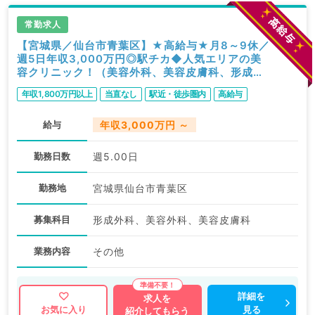
常勤求人
【宮城県／仙台市青葉区】★高給与★月8～9休／
週5日年収3,000万円◎駅チカ◆人気エリアの美
容クリニック！（美容外科、美容皮膚科、形成外
科／常勤）
年収1,800万円以上
当直なし
駅近・徒歩圏内
高給与
給与
年収3,000万円 ～
勤務日数
週5.00日
勤務地
宮城県仙台市青葉区
募集科目
形成外科、美容外科、美容皮膚科
業務内容
その他
詳細を
求人を
見る
お気に入り
紹介してもらう