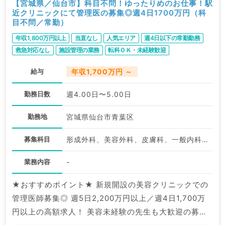
【宮城県／仙台市】科目不問！ゆったりめのお仕事！駅
近クリニックにて管理医の募集◎週4日1700万円（科
目不問／常勤）
年収1,800万円以上
当直なし
人気エリア
週4日以下の常勤勤務
救急対応なし
施設管理の業務
転科ＯＫ・未経験歓迎
ゆったりめ勤務
駅近・徒歩圏内
給与
年収1,700万円 ～
勤務日数
週4.00日〜5.00日
勤務地
宮城県仙台市青葉区
募集科目
形成外科、美容外科、皮膚科、一般内科、美容皮膚科、科目不問
業務内容
-
★おすすめポイント★ 新規開設の美容クリニックでの
管理医師募集◎ 週5日2,200万円以上／週4日1,700万
円以上の高額求人！ 美容未経験の先生も大歓迎の募集