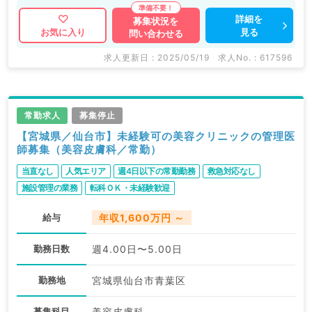
です！ マイナビDOCTORでは病院やクリニックなどの
医療機関求人はもちろんのこと、 産業医等の企業系求
詳細を
募集状況を
見る
お気に入り
問い合わせる
人も多数扱っています。 求人内容の詳細等はお気軽に
お問合せ下さい。
求人更新日 : 2025/05/19
求人No. : 617596
常勤求人
募集停止
【宮城県／仙台市】未経験可の美容クリニックの管理医
師募集（美容皮膚科／常勤）
当直なし
人気エリア
週4日以下の常勤勤務
救急対応なし
施設管理の業務
転科ＯＫ・未経験歓迎
給与
年収1,600万円 ～
勤務日数
週4.00日〜5.00日
勤務地
宮城県仙台市青葉区
募集科目
美容皮膚科