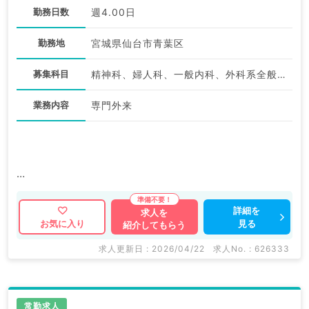
勤務日数
週4.00日
勤務地
宮城県仙台市青葉区
募集科目
精神科、婦人科、一般内科、外科系全般、一般外科、美容皮膚科
業務内容
専門外来
人気エリアの新規開院クリニックでのお仕事です♪
年収1,800～2,000万円◎しっかり稼ぎたい先生にもお
詳細を
求人を
見る
お気に入り
紹介してもらう
すすめ。
求人更新日 : 2026/04/22
求人No. : 626333
マイナビDOCTORでは病院やクリニックなどの医療機
関求人はもちろんのこと、
掲載情報以外にも産業医等の企業系求人も多数扱ってい
常勤求人