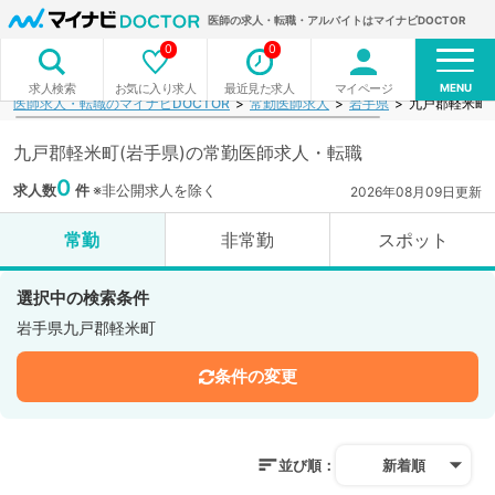
医師の求人・転職・アルバイトはマイナビDOCTOR
0
0
MENU
お気に入り求人
最近見た求人
マイページ
求人検索
医師求人・転職のマイナビDOCTOR
常勤医師求人
岩手県
九戸郡軽米町
九戸郡軽米町(岩手県)の常勤医師求人・転職
0
求人数
件
※非公開求人を除く
2026年08月09日更新
常勤
非常勤
スポット
選択中の検索条件
岩手県九戸郡軽米町
条件の変更
並び順：
新着順