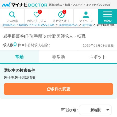
医師の求人・転職・アルバイトはマイナビDOCTOR
0
0
MENU
お気に入り求人
最近見た求人
マイページ
求人検索
医師求人・転職のマイナビDOCTOR
常勤医師求人
岩手県
岩手郡葛巻町
岩手郡葛巻町(岩手県)の常勤医師求人・転職
0
求人数
件
※非公開求人を除く
2026年08月09日更新
常勤
非常勤
スポット
選択中の検索条件
岩手県岩手郡葛巻町
条件の変更
並び順：
新着順