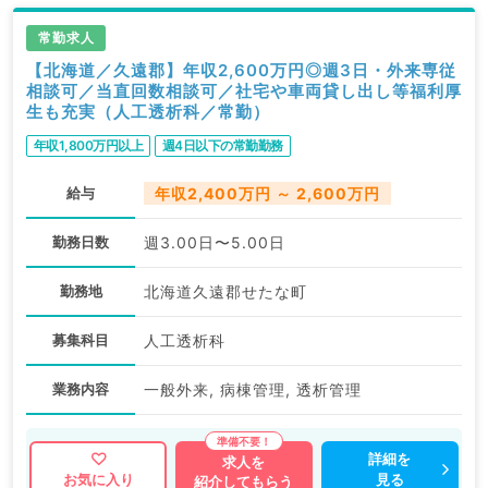
常勤求人
【北海道／久遠郡】年収2,600万円◎週3日・外来専従
相談可／当直回数相談可／社宅や車両貸し出し等福利厚
生も充実（人工透析科／常勤）
年収1,800万円以上
週4日以下の常勤勤務
給与
年収2,400万円 ～ 2,600万円
勤務日数
週3.00日〜5.00日
勤務地
北海道久遠郡せたな町
募集科目
人工透析科
業務内容
一般外来, 病棟管理, 透析管理
詳細を
求人を
見る
お気に入り
紹介してもらう