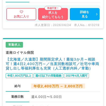
詳細を
求人を
見る
お気に入り
紹介してもらう
求人更新日 : 2026/06/24
求人No. : 613219
常勤求人
道南ロイヤル病院
【北海道／久遠郡】期間限定求人！最短3か月～相談
可！週4日2,400万円～／当直回数相談可／社宅や車両
貸し出し等福利厚生も充実（人工透析内科／常勤）
年収1,800万円以上
週4日以下の常勤勤務
2027年4月入職可
給与
年収2,400万円 ～ 2,600万円
勤務日数
週4.00日〜5.00日