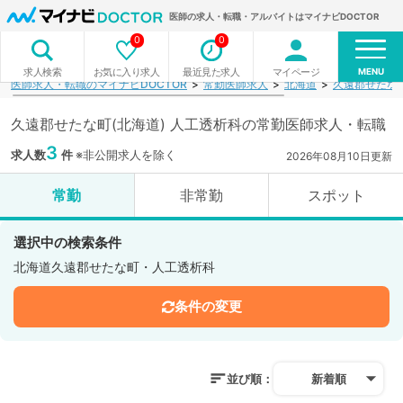
医師の求人・転職・アルバイトはマイナビDOCTOR
0
0
MENU
お気に入り求人
最近見た求人
マイページ
求人検索
医師求人・転職のマイナビDOCTOR
常勤医師求人
北海道
久遠郡せたな
久遠郡せたな町(北海道) 人工透析科の常勤医師求人・転職
3
求人数
件
※非公開求人を除く
2026年08月10日更新
常勤
非常勤
スポット
選択中の検索条件
北海道久遠郡せたな町・人工透析科
条件の変更
並び順：
新着順