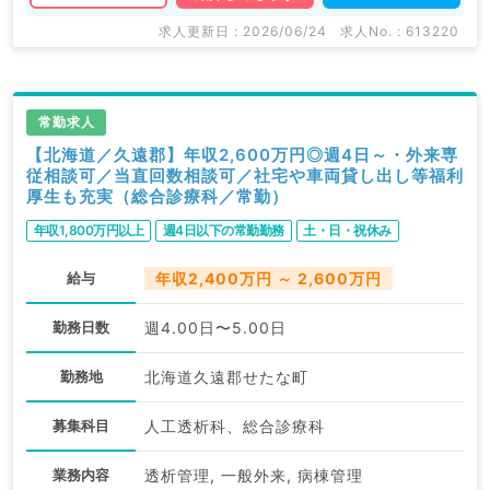
求人更新日 : 2026/06/24
求人No. : 613220
常勤求人
【北海道／久遠郡】年収2,600万円◎週4日～・外来専
従相談可／当直回数相談可／社宅や車両貸し出し等福利
厚生も充実（総合診療科／常勤）
年収1,800万円以上
週4日以下の常勤勤務
土・日・祝休み
給与
年収2,400万円 ～ 2,600万円
勤務日数
週4.00日〜5.00日
勤務地
北海道久遠郡せたな町
募集科目
人工透析科、総合診療科
業務内容
透析管理, 一般外来, 病棟管理