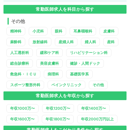
常勤医師求人を科目から探す
その他
精神科
小児科
眼科
耳鼻咽喉科
皮膚科
麻酔科
放射線科
産婦人科
婦人科
産科
人工透析科
緩和ケア科
リハビリテーション科
総合診療科
美容皮膚科
健診・人間ドック
救急科・ＩＣＵ
病理科
基礎医学系
スポーツ整形外科
ペインクリニック
その他
常勤医師求人を年収から探す
年収1000万〜
年収1200万〜
年収1400万〜
年収1600万〜
年収1800万〜
年収2000万円以上
常勤医師求人をこだわり条件から探す