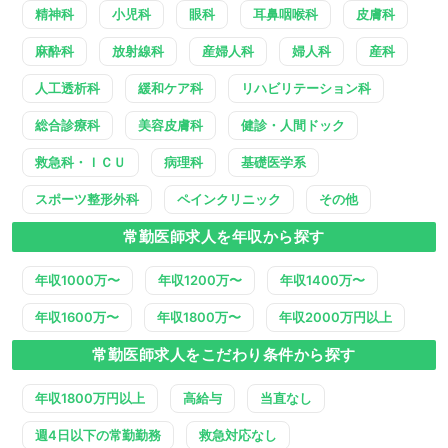
精神科
小児科
眼科
耳鼻咽喉科
皮膚科
麻酔科
放射線科
産婦人科
婦人科
産科
人工透析科
緩和ケア科
リハビリテーション科
総合診療科
美容皮膚科
健診・人間ドック
救急科・ＩＣＵ
病理科
基礎医学系
スポーツ整形外科
ペインクリニック
その他
常勤医師求人を年収から探す
年収1000万〜
年収1200万〜
年収1400万〜
年収1600万〜
年収1800万〜
年収2000万円以上
常勤医師求人をこだわり条件から探す
年収1800万円以上
高給与
当直なし
週4日以下の常勤勤務
救急対応なし