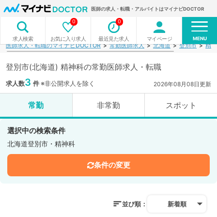
医師の求人・転職・アルバイトはマイナビDOCTOR
0
0
MENU
お気に入り求人
最近見た求人
マイページ
求人検索
医師求人・転職のマイナビDOCTOR
常勤医師求人
北海道
登別市
精神
登別市(北海道) 精神科の常勤医師求人・転職
3
求人数
件
※非公開求人を除く
2026年08月08日更新
常勤
非常勤
スポット
選択中の検索条件
北海道登別市・精神科
条件の変更
並び順：
新着順