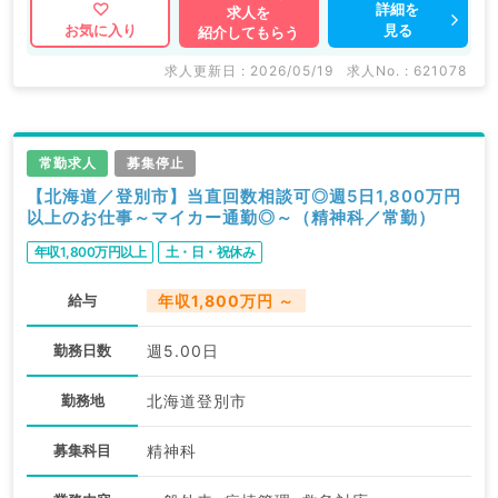
詳細を
求人を
見る
お気に入り
紹介してもらう
求人更新日 : 2026/05/19
求人No. : 621078
常勤求人
募集停止
【北海道／登別市】当直回数相談可◎週5日1,800万円
以上のお仕事～マイカー通勤◎～（精神科／常勤）
年収1,800万円以上
土・日・祝休み
給与
年収1,800万円 ～
勤務日数
週5.00日
勤務地
北海道登別市
募集科目
精神科