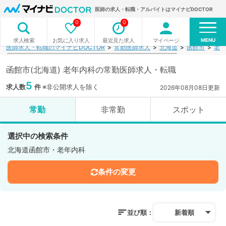
医師の求人・転職・アルバイトはマイナビDOCTOR
0
0
MENU
お気に入り求人
最近見た求人
マイページ
求人検索
医師求人・転職のマイナビDOCTOR
常勤医師求人
北海道
函館市
老年
函館市(北海道) 老年内科の常勤医師求人・転職
5
求人数
件
※非公開求人を除く
2026年08月08日更新
常勤
非常勤
スポット
選択中の検索条件
北海道函館市・老年内科
条件の変更
並び順：
新着順