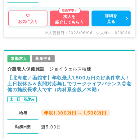
詳細を
求人を
見る
お気に入り
紹介してもらう
求人更新日 : 2023/06/06
求人No. : 629036
常勤求人
募集停止
介護老人保健施設 ジョイウェルス桔梗
【北海道／函館市】年収最大1,500万円の好条件求人！
土日祝休み＆夜間対応無しでワークライフバランス◎老
健の施設長求人です（内科系全般／常勤）
土・日・祝休み
給与
年収1,300万円 ～ 1,500万円
勤務日数
週5.00日