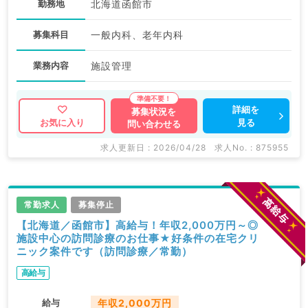
勤務地
北海道函館市
募集科目
一般内科、老年内科
業務内容
施設管理
詳細を
募集状況を
見る
お気に入り
問い合わせる
求人更新日 : 2026/04/28
求人No. : 875955
常勤求人
募集停止
【北海道／函館市】高給与！年収2,000万円～◎
施設中心の訪問診療のお仕事★好条件の在宅クリ
ニック案件です（訪問診療／常勤）
高給与
給与
年収2,000万円