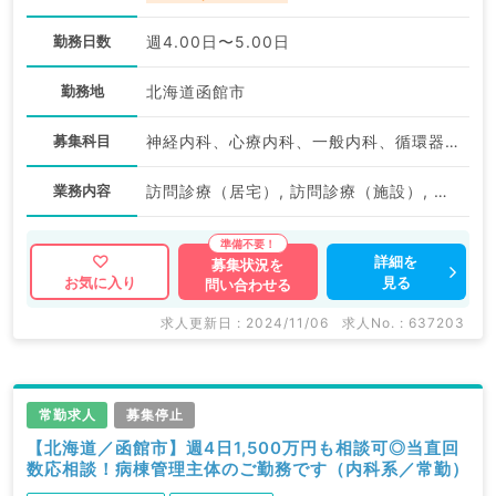
勤務日数
週4.00日〜5.00日
勤務地
北海道函館市
募集科目
神経内科、心療内科、一般内科、循環器内科、呼吸器内科、消化器内科、内分泌・代謝内科、腎臓内科、老年内科、膠原病科
業務内容
訪問診療（居宅）, 訪問診療（施設）, 訪問診療（居宅）, 訪問診療（施設）, 往診
詳細を
募集状況を
見る
お気に入り
問い合わせる
求人更新日 : 2024/11/06
求人No. : 637203
常勤求人
募集停止
【北海道／函館市】週4日1,500万円も相談可◎当直回
数応相談！病棟管理主体のご勤務です（内科系／常勤）