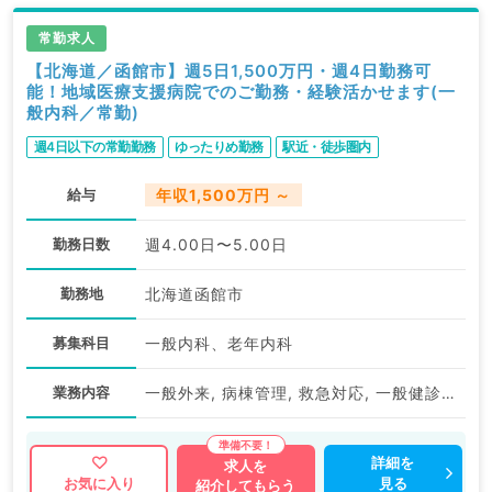
常勤求人
【北海道／函館市】週5日1,500万円・週4日勤務可
能！地域医療支援病院でのご勤務・経験活かせます(一
般内科／常勤)
週4日以下の常勤勤務
ゆったりめ勤務
駅近・徒歩圏内
給与
年収1,500万円 ～
勤務日数
週4.00日〜5.00日
勤務地
北海道函館市
募集科目
一般内科、老年内科
業務内容
一般外来, 病棟管理, 救急対応, 一般健診・人間ドック
詳細を
求人を
見る
お気に入り
紹介してもらう