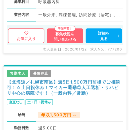
募集科目
呼吸器内科
業務内容
一般外来, 病棟管理, 訪問診療（居宅）, 訪問診療（施設）
詳細を
募集状況を
見る
お気に入り
問い合わせる
求人更新日 : 2026/01/22
求人No. : 777206
常勤求人
募集停止
【北海道／札幌市南区】週5日1,500万円前後でご相談
可！☆土日祝休み！マイカー通勤◎人工透析・リハビ
リ中心の病院です！（一般内科／常勤）
当直なし
土・日・祝休み
給与
年収1,500万円 ～
勤務日数
週5.00日