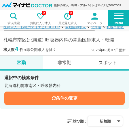
医師の求人・転職・アルバイトはマイナビDOCTOR
0
0
MENU
お気に入り求人
最近見た求人
マイページ
求人検索
医師求人・転職のマイナビDOCTOR
常勤医師求人
北海道
札幌市南区
札幌市南区(北海道) 呼吸器内科の常勤医師求人・転職
4
求人数
件
※非公開求人を除く
2026年08月07日更新
常勤
非常勤
スポット
選択中の検索条件
北海道札幌市南区・呼吸器内科
条件の変更
並び順：
新着順