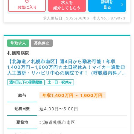
詳細を
求人を
見る
お気に入り
紹介してもらう
求人更新日 : 2025/08/06
求人No. : 879073
常勤求人
募集停止
札幌南病院
【北海道／札幌市南区】週4日から勤務可能！年収
1,400万円～1,600万円☆土日祝休み！マイカー通勤◎
人工透析・リハビリ中心の病院です！（呼吸器内科／常
勤）
週4日以下の常勤勤務
土・日・祝休み
給与
年収1,400万円 ～ 1,600万円
勤務日数
週4.00日〜5.00日
勤務地
北海道札幌市南区