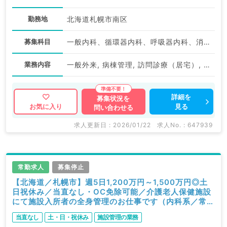
勤務地
北海道札幌市南区
募集科目
一般内科、循環器内科、呼吸器内科、消化器内科、内分泌・代謝内科
業務内容
一般外来, 病棟管理, 訪問診療（居宅）, 訪問診療（施設）
詳細を
募集状況を
見る
お気に入り
問い合わせる
求人更新日 : 2026/01/22
求人No. : 647939
常勤求人
募集停止
【北海道／札幌市】週5日1,200万円～1,500万円◎土
日祝休み／当直なし・OC免除可能／介護老人保健施設
にて施設入所者の全身管理のお仕事です（内科系／常
勤）
当直なし
土・日・祝休み
施設管理の業務