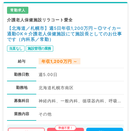
常勤求人
介護老人保健施設リラコート愛全
【北海道／札幌市】週5日年収1,200万円～◎マイカー
通勤OK☆介護老人保健施設にて施設長としてのお仕事
です（内科系／常勤）
当直なし
施設管理の業務
給与
年収1,200万円 ～
勤務日数
週5.00日
勤務地
北海道札幌市南区
募集科目
神経内科、一般内科、循環器内科、呼吸器内科、消化器内科、内分泌・代謝内科、腎臓内科、老年内科、血液内科、膠原病科
業務内容
その他