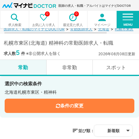
医師の求人・転職・アルバイトはマイナビDOCTOR
0
0
MENU
お気に入り求人
最近見た求人
マイページ
求人検索
医師求人・転職のマイナビDOCTOR
常勤医師求人
北海道
札幌市東区
札幌市東区(北海道) 精神科の常勤医師求人・転職
5
求人数
件
※非公開求人を除く
2026年08月08日更新
常勤
非常勤
スポット
選択中の検索条件
北海道札幌市東区・精神科
条件の変更
並び順：
新着順