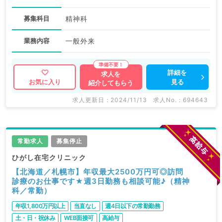
募集科目
精神科
業務内容
一般外来
詳細を
求人を
見る
お気に入り
紹介してもらう
求人更新日 : 2024/11/13
求人No. : 694643
常勤求人
募集停止
ひがし在宅クリニック
【北海道／札幌市】年収最大2500万円可◎訪問
診療のお仕事です★週3日勤務も相談可能♪（精神
科／常勤）
年収1,800万円以上
当直なし
週4日以下の常勤勤務
土・日・祝休み
WEB面接可
高給与