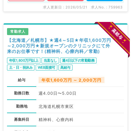
求人更新日 : 2026/05/21
求人No. : 759963
常勤求人
【北海道／札幌市】★週4～5日★年収1,600万円
～2,000万円★新規オープンのクリニックにて外
来のお仕事です！(精神科、心療内科／常勤)
年収1,800万円以上
当直なし
週4日以下の常勤勤務
土・日・祝休み
WEB面接可
高給与
給与
年収1,600万円 ～ 2,000万円
勤務日数
週4.00日〜5.00日
勤務地
北海道札幌市東区
募集科目
精神科、心療内科