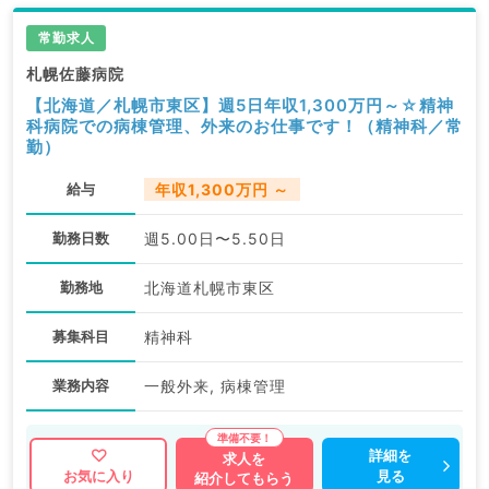
常勤求人
札幌佐藤病院
【北海道／札幌市東区】週5日年収1,300万円～☆精神
科病院での病棟管理、外来のお仕事です！（精神科／常
勤）
給与
年収1,300万円 ～
勤務日数
週5.00日〜5.50日
勤務地
北海道札幌市東区
募集科目
精神科
業務内容
一般外来, 病棟管理
詳細を
求人を
見る
お気に入り
紹介してもらう