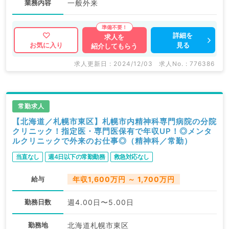
業務内容
一般外来
詳細を
求人を
見る
お気に入り
紹介してもらう
求人更新日 : 2024/12/03
求人No. : 776386
常勤求人
【北海道／札幌市東区】札幌市内精神科専門病院の分院
クリニック！指定医・専門医保有で年収UP！◎メンタ
ルクリニックで外来のお仕事◎（精神科／常勤）
当直なし
週4日以下の常勤勤務
救急対応なし
給与
年収1,600万円 ～ 1,700万円
勤務日数
週4.00日〜5.00日
勤務地
北海道札幌市東区