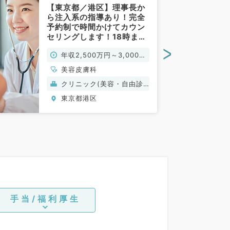
【東京都／港区】理事長か
ら注入系の指導あり！完全
予約制で時間かけてカウン
セリングします！18時まで
の勤務×週5日・年収3,000
>
年収2,500万円～3,000万
万～◎2診制・18時までの
時短も可能な求人です！
円
美容皮膚科
（美容皮膚科、美容外科／
クリニック(美容・自由診
常勤）
療）
東京都港区
手当/福利厚生