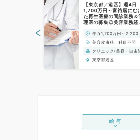
港区】★美容皮
【東京都／港区】週4日
療のお仕事★週
1,700万円～富裕層にむ
年収1200万～
た再生医療の問診業務＆
・美容皮膚科／
理医の募集◎美容業務経
験・年齢・科目不問です
<
0万円～1,500万
年収1,700万円～2,200
（科目不問／常勤）
円
科
美容皮膚科、科目不問
ク(美容・自由診
クリニック(美容・自由
療）
区
東京都港区
給与