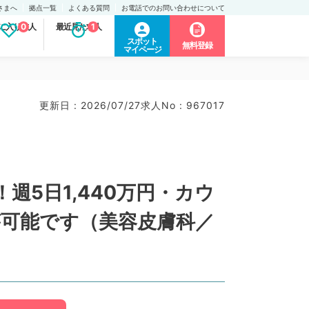
さまへ
拠点一覧
よくある質問
お電話でのお問い合わせについて
に入り求人
0
最近見た求人
1
スポット
無料登録
マイページ
更新日 : 2026/07/27
求人No : 967017
週5日1,440万円・カウ
が可能です（美容皮膚科／