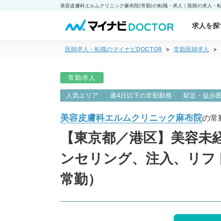
求人を探
医師求人・転職のマイナビDOCTOR
常勤医師求人
常勤求人
人気エリア
週4日以下の常勤勤務
駅近・徒歩
美容皮膚科エルムクリニック麻布院
の常
【東京都／港区】美容未経
ンセリング、注入、リフ
常勤）