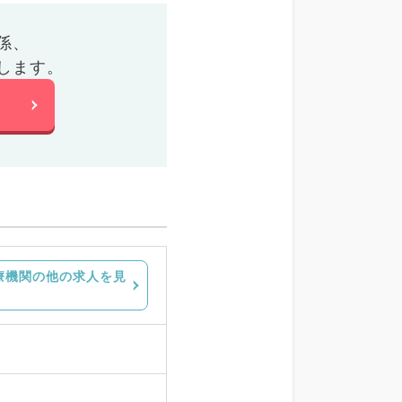
係、
します。
療機関の他の求人を見