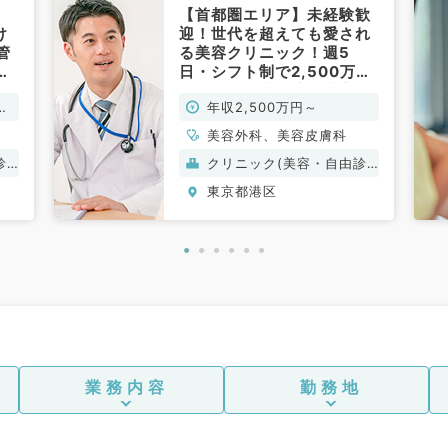
【首都圏エリア】未経験歓
け
迎！世代を超えても愛され
管
る美容クリニック！週5
日・シフト制で2,500万ス
！
タート◎指導環境も充実で
万
年収2,500万円～
リピーターを生み出し続け
たい方におススメ（美容皮
美容外科、美容皮膚科
膚科、美容外科／常勤）
診
クリニック(美容・自由診
療）
東京都港区
業務内容
勤務地