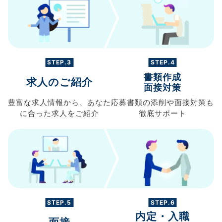
STEP.3
STEP.4
書類作成
求人のご紹介
面接対策
豊富な求人情報から、
あなた
応募書類の
添削や面接対策も
に合った求人を
ご紹介
徹底サポート
STEP.5
STEP.6
内定・入職