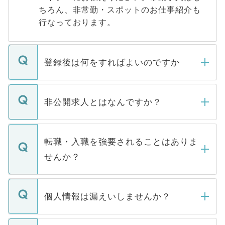
ちろん、非常勤・スポットのお仕事紹介も
行なっております。
登録後は何をすればよいのですか
ご登録いただきましたら、弊社担当者がご
登録内容を確認し、その後メールもしくは
非公開求人とはなんですか？
お電話にて次のステップのご案内をいたし
ます。通常、5営業日以内にはご連絡をせて
マイナビDOCTORで取り扱っている求人の
いただきますので、しばらくお待ちくださ
うち約3割は、Webサイトからご覧いただ
転職・入職を強要されることはありま
い。
けない「非公開求人」です。非公開求人は
せんか？
下記の理由によって、一般には公開してい
ません。
転職・入職を強要することは一切ありませ
ん。また、仮に応募先から内定をいただい
個人情報は漏えいしませんか？
■応募殺到を避けるため 人気のある医療機
たとしても、ご本人が納得しない限り、内
関を公にしてしまうと、応募が殺到する場
定を承諾する必要はありません。内定先へ
個人情報が漏えいすることはありませんの