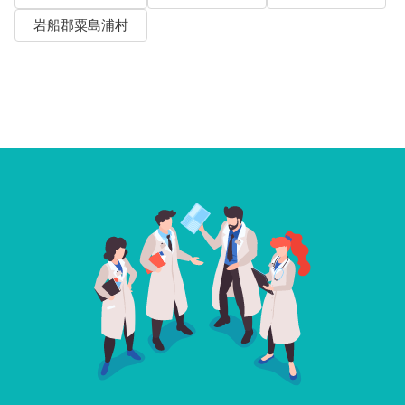
岩船郡粟島浦村