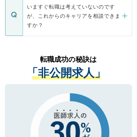
合があります。 選考を効率よく行うため
の辞退の連絡はキャリアパートナーが行い
で、ご安心ください。当サイトからの登録
いますぐ転職は考えていないのです
に、医療機関が求める条件に合った人材の
ますので、ご安心ください。
などで収集したご登録者様の個人情報は、
が、これからのキャリアを相談できま
みを人材紹介会社に依頼するケースが増え
ご本人のキャリアアップおよび転職活動の
ています。
すか？
支援を目的に使用いたします。お預かりし
ているすべての個人データはご本人の許可
お気軽にご相談ください。先生専任のキャ
なく、医療機関側に開示したり、第三者に
リアパートナーが将来のご希望などをおう
提供することは一切ありません。また弊社
かがいして、現在の医療機関の状況や紹介
転職成功の秘訣は
は、個人情報の取り扱いについての厳密な
経験をまじえながら、適切なアドバイスを
管理基準を満たした事業者のみに付与され
「非公開求人」
させていただきます。すぐにご転職をされ
る、プライバシーマークを取得済みです。
ない方には、長期的なサポートが可能です
ご登録いただいた個人情報は、SSL（デー
ので、まずはご登録ください。
タ暗号化）によって保護されていますの
で、機密保持に関してもご安心ください。