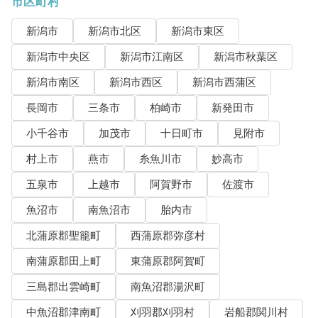
市区町村
新潟市
新潟市北区
新潟市東区
新潟市中央区
新潟市江南区
新潟市秋葉区
新潟市南区
新潟市西区
新潟市西蒲区
長岡市
三条市
柏崎市
新発田市
小千谷市
加茂市
十日町市
見附市
村上市
燕市
糸魚川市
妙高市
五泉市
上越市
阿賀野市
佐渡市
魚沼市
南魚沼市
胎内市
北蒲原郡聖籠町
西蒲原郡弥彦村
南蒲原郡田上町
東蒲原郡阿賀町
三島郡出雲崎町
南魚沼郡湯沢町
中魚沼郡津南町
刈羽郡刈羽村
岩船郡関川村