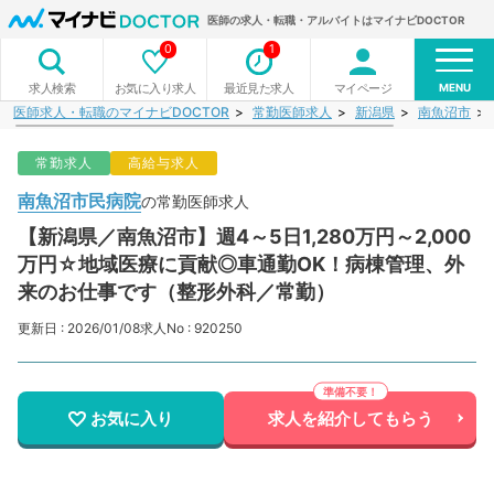
医師の求人・転職・アルバイトはマイナビDOCTOR
0
1
MENU
お気に入り求人
最近見た求人
マイページ
求人検索
医師求人・転職のマイナビDOCTOR
常勤医師求人
新潟県
南魚沼市
常勤求人
高給与求人
南魚沼市民病院
の常勤医師求人
【新潟県／南魚沼市】週4～5日1,280万円～2,000
万円☆地域医療に貢献◎車通勤OK！病棟管理、外
来のお仕事です（整形外科／常勤）
更新日 : 2026/01/08
求人No : 920250
お気に入り
求人を紹介してもらう