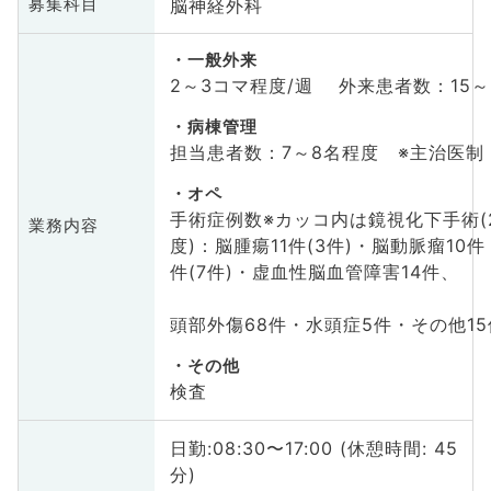
脳神経外科
募集科目
一般外来
2～3コマ程度/週 外来患者数：15～
病棟管理
担当患者数：7～8名程度 ※主治医制
オペ
手術症例数※カッコ内は鏡視化下手術(2
業務内容
度)：脳腫瘍11件(3件)・脳動脈瘤10件
件(7件)・虚血性脳血管障害14件、
頭部外傷68件・水頭症5件・その他15
その他
検査
日勤:08:30〜17:00 (休憩時間: 45
分)