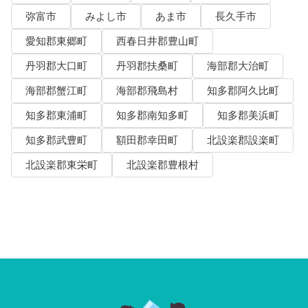
弥富市
みよし市
あま市
長久手市
愛知郡東郷町
西春日井郡豊山町
丹羽郡大口町
丹羽郡扶桑町
海部郡大治町
海部郡蟹江町
海部郡飛島村
知多郡阿久比町
知多郡東浦町
知多郡南知多町
知多郡美浜町
知多郡武豊町
額田郡幸田町
北設楽郡設楽町
北設楽郡東栄町
北設楽郡豊根村