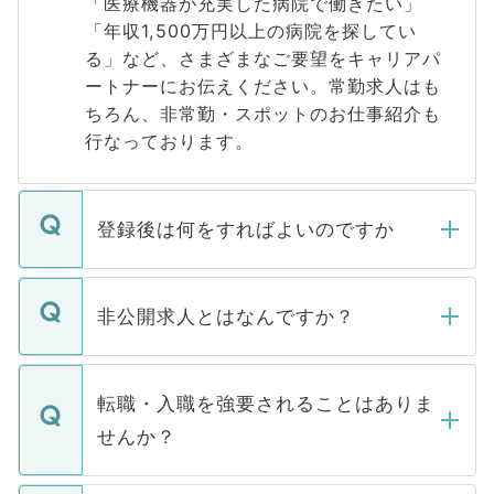
「医療機器が充実した病院で働きたい」
「年収1,500万円以上の病院を探してい
る」など、さまざまなご要望をキャリアパ
ートナーにお伝えください。常勤求人はも
ちろん、非常勤・スポットのお仕事紹介も
行なっております。
登録後は何をすればよいのですか
ご登録いただきましたら、弊社担当者がご
登録内容を確認し、その後メールもしくは
非公開求人とはなんですか？
お電話にて次のステップのご案内をいたし
ます。通常、5営業日以内にはご連絡をせて
マイナビDOCTORで取り扱っている求人の
いただきますので、しばらくお待ちくださ
うち約3割は、Webサイトからご覧いただ
転職・入職を強要されることはありま
い。
けない「非公開求人」です。非公開求人は
せんか？
下記の理由によって、一般には公開してい
ません。
転職・入職を強要することは一切ありませ