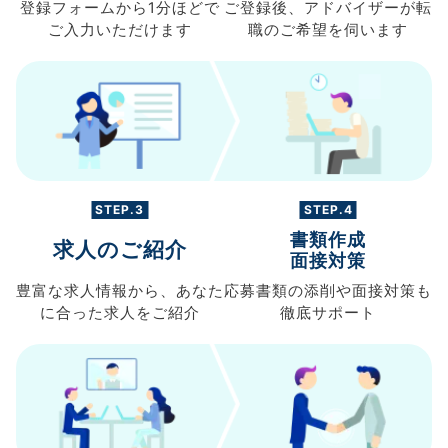
登録フォームから
1分ほどで
ご登録後、
アドバイザーが転
ご入力
いただけます
職の
ご希望を伺います
STEP.3
STEP.4
書類作成
求人のご紹介
面接対策
豊富な求人情報から、
あなた
応募書類の
添削や面接対策も
に合った求人を
ご紹介
徹底サポート