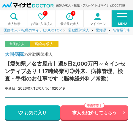
医師の求人・転職・アルバイトはマイナビDOCTOR
0
1
MENU
お気に入り求人
最近見た求人
マイページ
求人検索
医師求人・転職のマイナビDOCTOR
常勤医師求人
愛知県
名古屋市南
常勤求人
高給与求人
大同病院
の常勤医師求人
【愛知県／名古屋市】週5日2,000万円～☆インセ
ンティブあり！17時終業可◎外来、病棟管理、検
査・手術のお仕事です（脳神経外科／常勤）
更新日 : 2026/07/15
求人No : 920019
お気に入り
求人を紹介してもらう