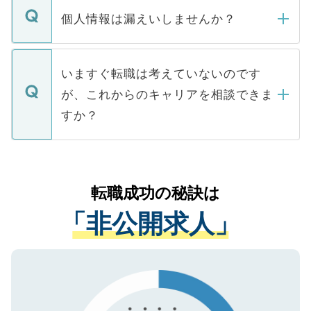
ん。また、仮に応募先から内定をいただい
個人情報は漏えいしませんか？
■応募殺到を避けるため 人気のある医療機
たとしても、ご本人が納得しない限り、内
関を公にしてしまうと、応募が殺到する場
定を承諾する必要はありません。内定先へ
個人情報が漏えいすることはありませんの
合があります。 選考を効率よく行うため
の辞退の連絡はキャリアパートナーが行い
で、ご安心ください。当サイトからの登録
いますぐ転職は考えていないのです
に、医療機関が求める条件に合った人材の
ますので、ご安心ください。
などで収集したご登録者様の個人情報は、
が、これからのキャリアを相談できま
みを人材紹介会社に依頼するケースが増え
ご本人のキャリアアップおよび転職活動の
ています。
すか？
支援を目的に使用いたします。お預かりし
ているすべての個人データはご本人の許可
お気軽にご相談ください。先生専任のキャ
なく、医療機関側に開示したり、第三者に
リアパートナーが将来のご希望などをおう
提供することは一切ありません。また弊社
かがいして、現在の医療機関の状況や紹介
転職成功の秘訣は
は、個人情報の取り扱いについての厳密な
経験をまじえながら、適切なアドバイスを
管理基準を満たした事業者のみに付与され
「非公開求人」
させていただきます。すぐにご転職をされ
る、プライバシーマークを取得済みです。
ない方には、長期的なサポートが可能です
ご登録いただいた個人情報は、SSL（デー
ので、まずはご登録ください。
タ暗号化）によって保護されていますの
で、機密保持に関してもご安心ください。