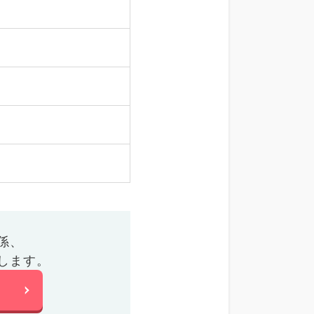
係、
します。