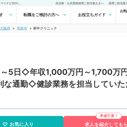
府中クリニック(常勤)の転職・求人｜医師の求人・転職・アルバイトは【マイナビDOCTOR】
自治体・公共団体採用ご担当者さまへ
採用ご担当者
お気
す
転職をご検討の方へ
お役立ちガイド
大阪府
和泉市
府中クリニック
5日◇年収1,000万円～1,700
利な通勤◇健診業務を担当していた
お気に入り
求人を紹介しても