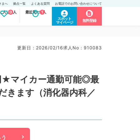
さまへ
拠点一覧
よくある質問
お電話でのお問い合わせについて
に入り求人
0
最近見た求人
1
スポット
無料登録
マイページ
更新日 : 2026/02/16
求人No : 910083
万円★マイカー通勤可能◎最
だきます（消化器内科／
らう