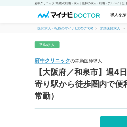
求人を探
医師求人・転職のマイナビDOCTOR
常勤医師求人
常勤求人
府中クリニック
の常勤医師求人
【大阪府／和泉市】週4日～
寄り駅から徒歩圏内で便
常勤）