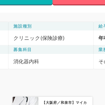
施設種別
給
クリニック(保険診療)
年
募集科目
業
消化器内科
そ
【大阪府／和泉市】マイカ