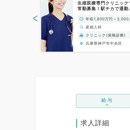
集です！週5日
生殖医療専門クリニック
0万円以上も◎未
常勤募集！駅チカで通勤
も歓迎です（科
利☆（産婦人科／常勤）
<
0万円～
年収1,800万円～3,000
勤）
円
小児科、整形外
産婦人科
外科、皮膚科、産
ク(美容・自由診
クリニック(保険診療)
婦人科、一般内
戸市中央区
兵庫県神戸市中央区
器内科、美容皮膚
・人間ドック、科
給与
求人詳細