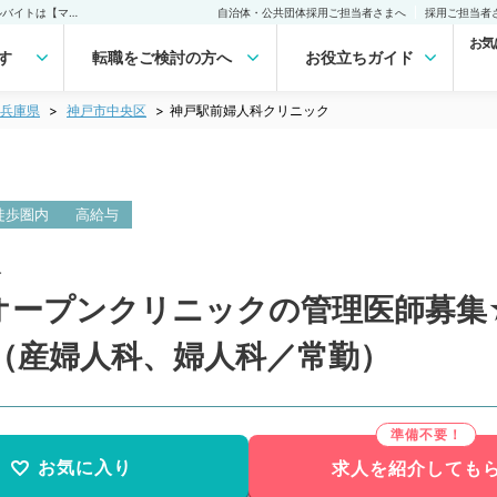
神戸駅前婦人科クリニック(常勤)の転職・求人｜医師の求人・転職・アルバイトは【マイナビDOCTOR】
自治体・公共団体採用ご担当者さまへ
採用ご担当者
お気
す
転職をご検討の方へ
お役立ちガイド
兵庫県
神戸市中央区
神戸駅前婦人科クリニック
徒歩圏内
高給与
人
ープンクリニックの管理医師募集★週
（産婦人科、婦人科／常勤）
お気に入り
求人を紹介しても