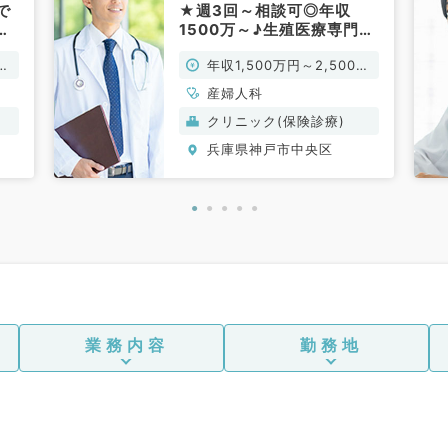
で
★週3回～相談可◎年収
便
1500万～♪生殖医療専門ク
リニックで常勤医募集！駅
万
年収1,500万円～2,500万
チカで通勤便利☆（産婦人
科／常勤）
円
産婦人科
クリニック(保険診療)
兵庫県神戸市中央区
業務内容
勤務地