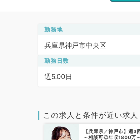
勤務地
兵庫県神戸市中央区
勤務日数
週5.00日
この求人と条件が近い求人
神戸市】新規オ
【兵庫県／神戸市】週3
クリニックで管
～相談可◎年収1800万