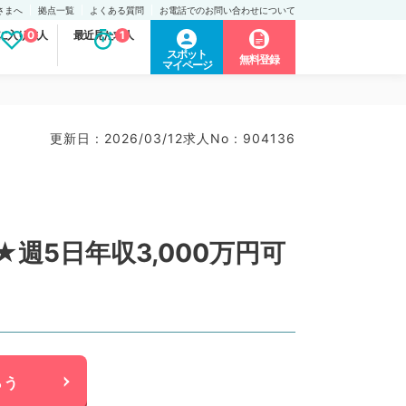
さまへ
拠点一覧
よくある質問
お電話でのお問い合わせについて
に入り求人
0
最近見た求人
1
スポット
無料登録
マイページ
更新日 : 2026/03/12
求人No : 904136
5日年収3,000万円可
らう