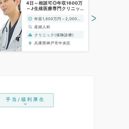
4日～相談可◎年収1600万
～♪生殖医療専門クリニッ
クで常勤医募集！駅チカで
>
年収1,600万円～2,000万
通勤便利☆（産婦人科／常
勤）
円
産婦人科
クリニック(保険診療)
兵庫県神戸市中央区
手当/福利厚生