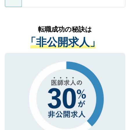
ているすべての個人データはご本人の許可
お気軽にご相談ください。先生専任のキャ
なく、医療機関側に開示したり、第三者に
リアパートナーが将来のご希望などをおう
提供することは一切ありません。また弊社
かがいして、現在の医療機関の状況や紹介
転職成功の秘訣は
は、個人情報の取り扱いについての厳密な
経験をまじえながら、適切なアドバイスを
管理基準を満たした事業者のみに付与され
「非公開求人」
させていただきます。すぐにご転職をされ
る、プライバシーマークを取得済みです。
ない方には、長期的なサポートが可能です
ご登録いただいた個人情報は、SSL（デー
ので、まずはご登録ください。
タ暗号化）によって保護されていますの
で、機密保持に関してもご安心ください。