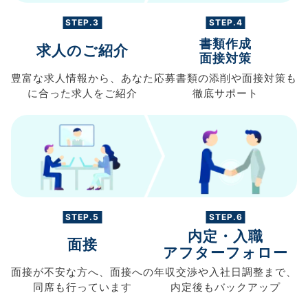
STEP.3
STEP.4
書類作成
求人のご紹介
面接対策
豊富な求人情報から、
あなた
応募書類の
添削や面接対策も
に合った求人を
ご紹介
徹底サポート
STEP.5
STEP.6
内定・入職
面接
アフターフォロー
面接が不安な方へ、
面接への
年収交渉や
入社日調整まで、
同席も
行っています
内定後もバックアップ