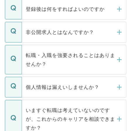
登録後は何をすればよいのですか
ご登録いただきましたら、弊社担当者がご
登録内容を確認し、その後メールもしくは
非公開求人とはなんですか？
お電話にて次のステップのご案内をいたし
ます。通常、5営業日以内にはご連絡をせて
マイナビDOCTORで取り扱っている求人の
いただきますので、しばらくお待ちくださ
うち約3割は、Webサイトからご覧いただ
転職・入職を強要されることはありま
い。
けない「非公開求人」です。非公開求人は
せんか？
下記の理由によって、一般には公開してい
ません。
転職・入職を強要することは一切ありませ
ん。また、仮に応募先から内定をいただい
個人情報は漏えいしませんか？
■応募殺到を避けるため 人気のある医療機
たとしても、ご本人が納得しない限り、内
関を公にしてしまうと、応募が殺到する場
定を承諾する必要はありません。内定先へ
個人情報が漏えいすることはありませんの
合があります。 選考を効率よく行うため
の辞退の連絡はキャリアパートナーが行い
で、ご安心ください。当サイトからの登録
いますぐ転職は考えていないのです
に、医療機関が求める条件に合った人材の
ますので、ご安心ください。
などで収集したご登録者様の個人情報は、
が、これからのキャリアを相談できま
みを人材紹介会社に依頼するケースが増え
ご本人のキャリアアップおよび転職活動の
ています。
すか？
支援を目的に使用いたします。お預かりし