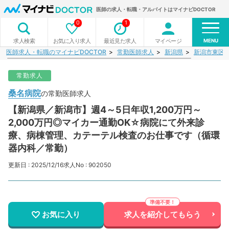
医師の求人・転職・アルバイトはマイナビDOCTOR
0
1
MENU
お気に入り求人
最近見た求人
マイページ
求人検索
医師求人・転職のマイナビDOCTOR
常勤医師求人
新潟県
新潟市東区
常勤求人
桑名病院
の常勤医師求人
【新潟県／新潟市】週4～5日年収1,200万円～
2,000万円◎マイカー通勤OK☆病院にて外来診
療、病棟管理、カテーテル検査のお仕事です（循環
器内科／常勤）
更新日 : 2025/12/16
求人No : 902050
お気に入り
求人を紹介してもらう