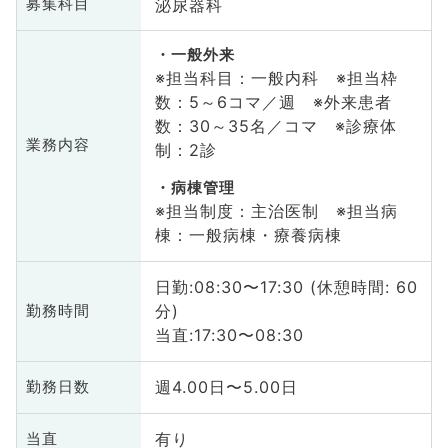
泌尿器科
募集科目
一般外来
※担当科目：一般内科 ※担当枠
数：5～6コマ／週 ※外来患者
数：30～35名／コマ ※診療体
業務内容
制：2診
病棟管理
※担当制度：主治医制 ※担当病
棟：一般病棟・療養病棟
日勤:08:30〜17:30 (休憩時間: 60
分)
勤務時間
当直:17:30〜08:30
週4.00日〜5.00日
勤務日数
有り
当直