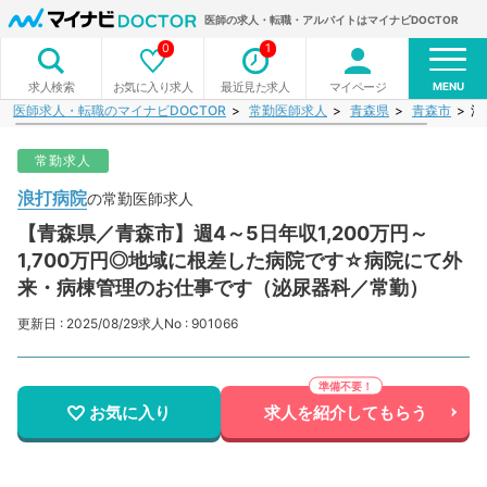
医師の求人・転職・アルバイトはマイナビDOCTOR
0
1
MENU
お気に入り求人
最近見た求人
マイページ
求人検索
医師求人・転職のマイナビDOCTOR
常勤医師求人
青森県
青森市
浪
常勤求人
浪打病院
の常勤医師求人
【青森県／青森市】週4～5日年収1,200万円～
1,700万円◎地域に根差した病院です☆病院にて外
来・病棟管理のお仕事です（泌尿器科／常勤）
更新日 : 2025/08/29
求人No : 901066
お気に入り
求人を紹介してもらう