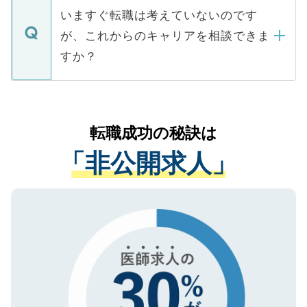
合があります。 選考を効率よく行うため
の辞退の連絡はキャリアパートナーが行い
で、ご安心ください。当サイトからの登録
いますぐ転職は考えていないのです
に、医療機関が求める条件に合った人材の
ますので、ご安心ください。
などで収集したご登録者様の個人情報は、
が、これからのキャリアを相談できま
みを人材紹介会社に依頼するケースが増え
ご本人のキャリアアップおよび転職活動の
ています。
すか？
支援を目的に使用いたします。お預かりし
ているすべての個人データはご本人の許可
お気軽にご相談ください。先生専任のキャ
なく、医療機関側に開示したり、第三者に
リアパートナーが将来のご希望などをおう
提供することは一切ありません。また弊社
かがいして、現在の医療機関の状況や紹介
転職成功の秘訣は
は、個人情報の取り扱いについての厳密な
経験をまじえながら、適切なアドバイスを
管理基準を満たした事業者のみに付与され
「非公開求人」
させていただきます。すぐにご転職をされ
る、プライバシーマークを取得済みです。
ない方には、長期的なサポートが可能です
ご登録いただいた個人情報は、SSL（デー
ので、まずはご登録ください。
タ暗号化）によって保護されていますの
で、機密保持に関してもご安心ください。