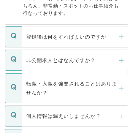
ちろん、非常勤・スポットのお仕事紹介も
行なっております。
登録後は何をすればよいのですか
ご登録いただきましたら、弊社担当者がご
登録内容を確認し、その後メールもしくは
非公開求人とはなんですか？
お電話にて次のステップのご案内をいたし
ます。通常、5営業日以内にはご連絡をせて
マイナビDOCTORで取り扱っている求人の
いただきますので、しばらくお待ちくださ
うち約3割は、Webサイトからご覧いただ
転職・入職を強要されることはありま
い。
けない「非公開求人」です。非公開求人は
せんか？
下記の理由によって、一般には公開してい
ません。
転職・入職を強要することは一切ありませ
ん。また、仮に応募先から内定をいただい
個人情報は漏えいしませんか？
■応募殺到を避けるため 人気のある医療機
たとしても、ご本人が納得しない限り、内
関を公にしてしまうと、応募が殺到する場
定を承諾する必要はありません。内定先へ
個人情報が漏えいすることはありませんの