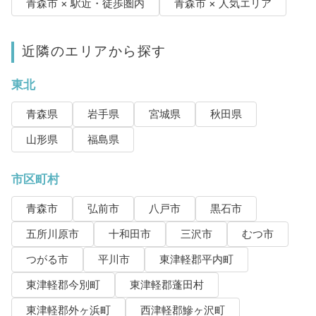
青森市 × 駅近・徒歩圏内
青森市 × 人気エリア
近隣のエリアから探す
東北
青森県
岩手県
宮城県
秋田県
山形県
福島県
市区町村
青森市
弘前市
八戸市
黒石市
五所川原市
十和田市
三沢市
むつ市
つがる市
平川市
東津軽郡平内町
東津軽郡今別町
東津軽郡蓬田村
東津軽郡外ヶ浜町
西津軽郡鰺ヶ沢町