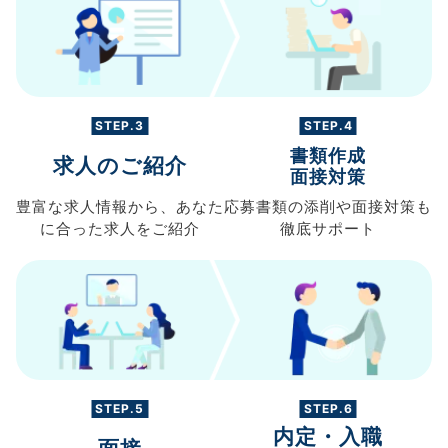
STEP.3
STEP.4
書類作成
求人のご紹介
面接対策
豊富な求人情報から、
あなた
応募書類の
添削や面接対策も
に合った求人を
ご紹介
徹底サポート
STEP.5
STEP.6
内定・入職