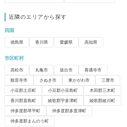
近隣のエリアから探す
四国
徳島県
香川県
愛媛県
高知県
市区町村
高松市
丸亀市
坂出市
善通寺市
観音寺市
さぬき市
東かがわ市
三豊市
小豆郡土庄町
小豆郡小豆島町
木田郡三木町
香川郡直島町
綾歌郡宇多津町
綾歌郡綾川町
仲多度郡琴平町
仲多度郡多度津町
仲多度郡まんのう町