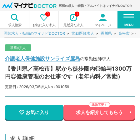
医師の求人・転職・アルバイトはマイナビDOCTOR
0
1
MENU
お気に入り求人
最近見た求人
マイページ
求人検索
医師求人・転職のマイナビDOCTOR
常勤医師求人
香川県
高松市
介
常勤求人
介護老人保健施設サンライズ屋島
の常勤医師求人
【香川県／高松市】駅から徒歩圏内◎給与1300万
円◎健康管理のお仕事です（老年内科／常勤）
更新日 : 2026/03/05
求人No : 901059
お気に入り
求人を紹介してもらう
求人詳細