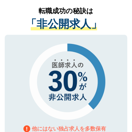
提供することは一切ありません。また弊社
かがいして、現在の医療機関の状況や紹介
転職成功の秘訣は
は、個人情報の取り扱いについての厳密な
経験をまじえながら、適切なアドバイスを
管理基準を満たした事業者のみに付与され
「非公開求人」
させていただきます。すぐにご転職をされ
る、プライバシーマークを取得済みです。
ない方には、長期的なサポートが可能です
ご登録いただいた個人情報は、SSL（デー
ので、まずはご登録ください。
タ暗号化）によって保護されていますの
で、機密保持に関してもご安心ください。
他にはない独占求人を多数保有