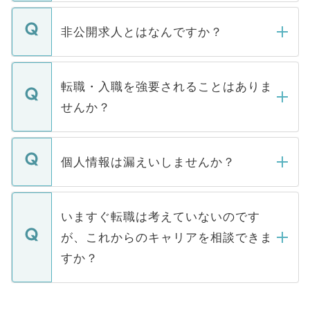
ご登録いただきましたら、弊社担当者がご
登録内容を確認し、その後メールもしくは
非公開求人とはなんですか？
お電話にて次のステップのご案内をいたし
ます。通常、5営業日以内にはご連絡をせて
マイナビDOCTORで取り扱っている求人の
いただきますので、しばらくお待ちくださ
うち約3割は、Webサイトからご覧いただ
転職・入職を強要されることはありま
い。
けない「非公開求人」です。非公開求人は
せんか？
下記の理由によって、一般には公開してい
ません。
転職・入職を強要することは一切ありませ
ん。また、仮に応募先から内定をいただい
個人情報は漏えいしませんか？
■応募殺到を避けるため 人気のある医療機
たとしても、ご本人が納得しない限り、内
関を公にしてしまうと、応募が殺到する場
定を承諾する必要はありません。内定先へ
個人情報が漏えいすることはありませんの
合があります。 選考を効率よく行うため
の辞退の連絡はキャリアパートナーが行い
で、ご安心ください。当サイトからの登録
いますぐ転職は考えていないのです
に、医療機関が求める条件に合った人材の
ますので、ご安心ください。
などで収集したご登録者様の個人情報は、
が、これからのキャリアを相談できま
みを人材紹介会社に依頼するケースが増え
ご本人のキャリアアップおよび転職活動の
ています。
すか？
支援を目的に使用いたします。お預かりし
ているすべての個人データはご本人の許可
お気軽にご相談ください。先生専任のキャ
なく、医療機関側に開示したり、第三者に
リアパートナーが将来のご希望などをおう