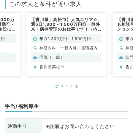
この求人と条件が近い求人
000万
【香川県／高松市】人気エリア☆
【香川
通勤可・
週5日1,300～1,500万円◎一般外
も相談可
施設にて
来・病棟管理のお仕事です！（内科
ンセン
年内科／
系／常勤）
門のク
問診療
万円
年収1,300万円～1,500万円
年収
勤）
神経内科、一般内科、循環器内
神
科、呼吸器内科、消化器内科、内
科
病院（一般）
訪
分泌・代謝内科、腎臓内科、老年
分
香川県高松市
香
内科、血液内科、膠原病科
内
<
>
手当/福利厚生
※詳細はお問い合わせください
通勤手当