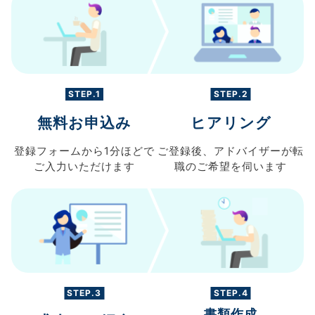
STEP.1
STEP.2
無料お申込み
ヒアリング
登録フォームから
1分ほどで
ご登録後、
アドバイザーが転
ご入力
いただけます
職の
ご希望を伺います
STEP.3
STEP.4
書類作成