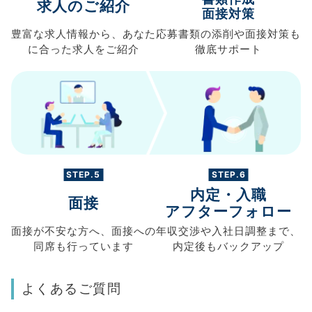
求人のご紹介
面接対策
豊富な求人情報から、
あなた
応募書類の
添削や面接対策も
に合った求人を
ご紹介
徹底サポート
STEP.5
STEP.6
内定・入職
面接
アフターフォロー
面接が不安な方へ、
面接への
年収交渉や
入社日調整まで、
同席も
行っています
内定後もバックアップ
よくあるご質問