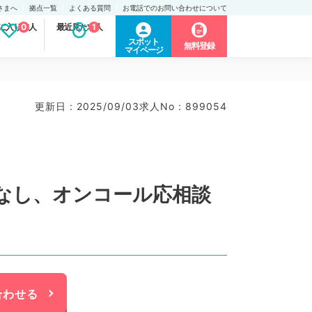
さまへ
拠点一覧
よくある質問
お電話でのお問い合わせについて
に入り求人
0
最近見た求人
1
スポット
無料登録
マイページ
更新日 : 2025/09/03
求人No : 899054
直なし、オンコール応相談
合わせる