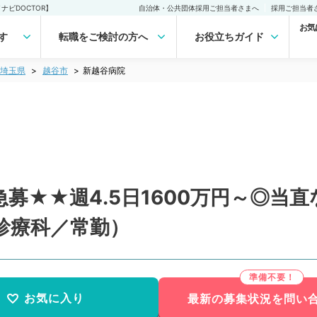
ビDOCTOR】
自治体・公共団体採用ご担当者さまへ
採用ご担当者
お気
す
転職をご検討の方へ
お役立ちガイド
埼玉県
越谷市
新越谷病院
募★★週4.5日1600万円～◎当
診療科／常勤）
お気に入り
最新の募集状況を問い