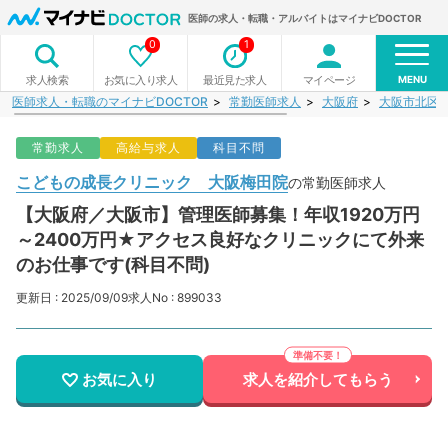
医師の求人・転職・アルバイトはマイナビDOCTOR
0
1
MENU
お気に入り求人
最近見た求人
マイページ
求人検索
医師求人・転職のマイナビDOCTOR
常勤医師求人
大阪府
大阪市北区
常勤求人
高給与求人
科目不問
こどもの成長クリニック 大阪梅田院
の常勤医師求人
【大阪府／大阪市】管理医師募集！年収1920万円
～2400万円★アクセス良好なクリニックにて外来
のお仕事です(科目不問)
更新日 : 2025/09/09
求人No : 899033
お気に入り
求人を紹介してもらう