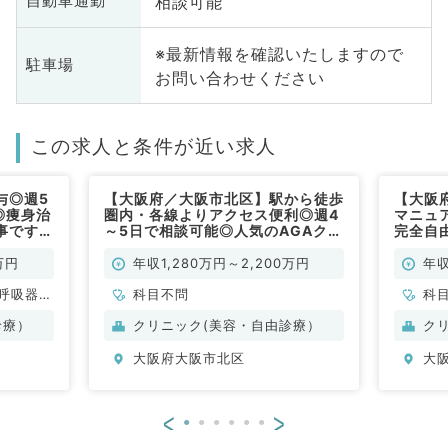
相談可能
自動車通勤
※最新情報を確認いたしますので
駐車場
お問い合わせください
この求人と条件が近い求人
与◎週5
【大阪府／大阪市北区】駅から徒歩
【大阪
円◎痩身治
圏内・各線よりアクセス便利◎週4
マニュ
事です
～5日で相談可能◎人気のAGAクリ
完全自
ニックにてご勤務です（科目不問／
募集で
常勤）
万円
年収1,280万円～2,200万円
年収
呼吸器外
科目不問
科
内科、循
診療）
クリニック(美容・自由診療）
ク
消化器内
大阪府大阪市北区
大
腎臓内
科、消化
<
>