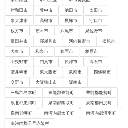
岸和田市
豊中市
池田市
吹田市
泉大津市
高槻市
貝塚市
守口市
枚方市
茨木市
八尾市
泉佐野市
富田林市
寝屋川市
河内長野市
松原市
大東市
和泉市
箕面市
柏原市
羽曳野市
門真市
摂津市
高石市
藤井寺市
東大阪市
泉南市
四條畷市
交野市
大阪狭山市
阪南市
三島郡島本町
豊能郡豊能町
豊能郡能勢町
泉北郡忠岡町
泉南郡熊取町
泉南郡田尻町
泉南郡岬町
南河内郡太子町
南河内郡河南町
南河内郡千早赤阪村