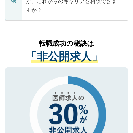
が、これからのキャリアを相談できま
みを人材紹介会社に依頼するケースが増え
ご本人のキャリアアップおよび転職活動の
ています。
すか？
支援を目的に使用いたします。お預かりし
ているすべての個人データはご本人の許可
お気軽にご相談ください。先生専任のキャ
なく、医療機関側に開示したり、第三者に
リアパートナーが将来のご希望などをおう
提供することは一切ありません。また弊社
かがいして、現在の医療機関の状況や紹介
転職成功の秘訣は
は、個人情報の取り扱いについての厳密な
経験をまじえながら、適切なアドバイスを
管理基準を満たした事業者のみに付与され
「非公開求人」
させていただきます。すぐにご転職をされ
る、プライバシーマークを取得済みです。
ない方には、長期的なサポートが可能です
ご登録いただいた個人情報は、SSL（デー
ので、まずはご登録ください。
タ暗号化）によって保護されていますの
で、機密保持に関してもご安心ください。