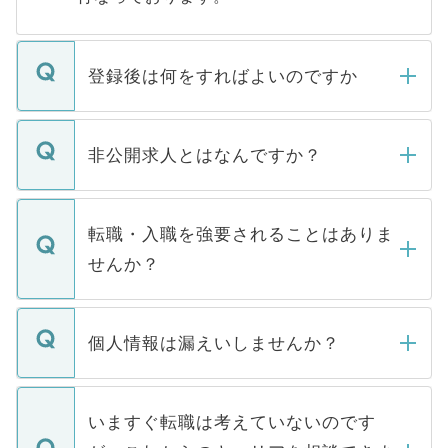
登録後は何をすればよいのですか
ご登録いただきましたら、弊社担当者がご
登録内容を確認し、その後メールもしくは
非公開求人とはなんですか？
お電話にて次のステップのご案内をいたし
ます。通常、5営業日以内にはご連絡をせて
マイナビDOCTORで取り扱っている求人の
いただきますので、しばらくお待ちくださ
うち約3割は、Webサイトからご覧いただ
転職・入職を強要されることはありま
い。
けない「非公開求人」です。非公開求人は
せんか？
下記の理由によって、一般には公開してい
ません。
転職・入職を強要することは一切ありませ
ん。また、仮に応募先から内定をいただい
個人情報は漏えいしませんか？
■応募殺到を避けるため 人気のある医療機
たとしても、ご本人が納得しない限り、内
関を公にしてしまうと、応募が殺到する場
定を承諾する必要はありません。内定先へ
個人情報が漏えいすることはありませんの
合があります。 選考を効率よく行うため
の辞退の連絡はキャリアパートナーが行い
で、ご安心ください。当サイトからの登録
いますぐ転職は考えていないのです
に、医療機関が求める条件に合った人材の
ますので、ご安心ください。
などで収集したご登録者様の個人情報は、