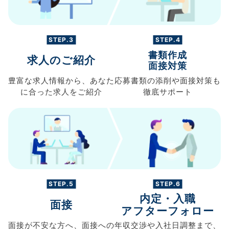
STEP.3
STEP.4
書類作成
求人のご紹介
面接対策
豊富な求人情報から、
あなた
応募書類の
添削や面接対策も
に合った求人を
ご紹介
徹底サポート
STEP.5
STEP.6
内定・入職
面接
アフターフォロー
面接が不安な方へ、
面接への
年収交渉や
入社日調整まで、