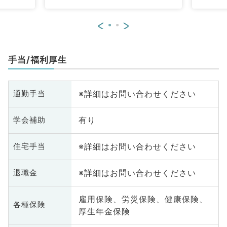
科、産婦
科、内分泌・代謝内科、腎臓内
管
科、耳鼻
科、老年内科、血液内科、外科系
人
<
>
射線科、
全般、一般外科、消化器外科、乳
咽
麻酔科、
腺外科、膠原病科、大腸・肛門外
リ
透析科、
科
ペ
手当/福利厚生
循環器内
緩
内科、内
科
科、老年
分
※詳細はお問い合わせください
通勤手当
全般、一
内
腺外科、
般
有り
学会補助
、健診・
総
ＣＵ、病
人
※詳細はお問い合わせください
住宅手当
病科、大
理
脊髄・脊
腸
椎
※詳細はお問い合わせください
退職金
雇用保険、労災保険、健康保険、
各種保険
厚生年金保険