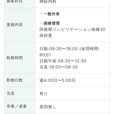
神経内科
募集科目
一般外来
病棟管理
業務内容
回復期リハビリテーション病棟30
床程度
日勤:08:30〜18:00 (休憩時間:
90分)
勤務時間
日勤午前:08:30〜12:30
当直:18:00〜08:30
週4.00日〜5.00日
勤務日数
有り
当直
原則無し
早番／遅番