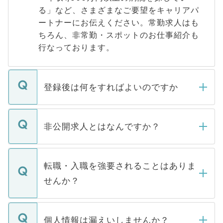
る」など、さまざまなご要望をキャリアパ
ートナーにお伝えください。常勤求人はも
ちろん、非常勤・スポットのお仕事紹介も
行なっております。
登録後は何をすればよいのですか
ご登録いただきましたら、弊社担当者がご
登録内容を確認し、その後メールもしくは
非公開求人とはなんですか？
お電話にて次のステップのご案内をいたし
ます。通常、5営業日以内にはご連絡をせて
マイナビDOCTORで取り扱っている求人の
いただきますので、しばらくお待ちくださ
うち約3割は、Webサイトからご覧いただ
転職・入職を強要されることはありま
い。
けない「非公開求人」です。非公開求人は
せんか？
下記の理由によって、一般には公開してい
ません。
転職・入職を強要することは一切ありませ
ん。また、仮に応募先から内定をいただい
個人情報は漏えいしませんか？