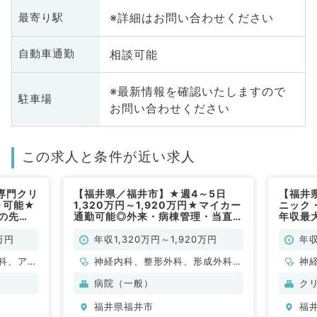
※詳細はお問い合わせください
最寄り駅
相談可能
自動車通勤
※最新情報を確認いたしますので
駐車場
お問い合わせください
この求人と条件が近い求人
専門クリ
【福井県／福井市】★週4～5日
【福井
～可能★
1,320万円～1,920万円★マイカー
ニック
外の先
通勤可能◎外来・病棟管理・当直の
年収最大
◎（科目
お仕事です（内科系・外科系／常
生・未
勤）
不問／
万円
年収1,320万円～1,920万円
年収
科、アレ
神経内科、整形外科、形成外科、
神
小児科、
脳神経外科、呼吸器外科、心臓血
ル
病院（一般）
ク
容外科、
管外科、泌尿器科、一般内科、循
整
福井県福井市
福
、心臓血
環器内科、呼吸器内科、消化器内
脳