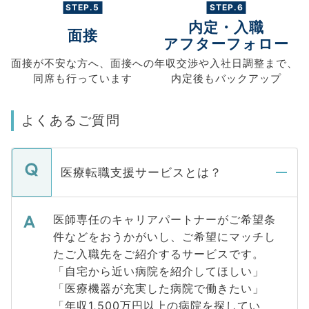
STEP.5
STEP.6
内定・入職
面接
アフターフォロー
面接が不安な方へ、
面接への
年収交渉や
入社日調整まで、
同席も
行っています
内定後もバックアップ
よくあるご質問
医療転職支援サービスとは？
医師専任のキャリアパートナーがご希望条
件などをおうかがいし、ご希望にマッチし
たご入職先をご紹介するサービスです。
「自宅から近い病院を紹介してほしい」
「医療機器が充実した病院で働きたい」
「年収1,500万円以上の病院を探してい