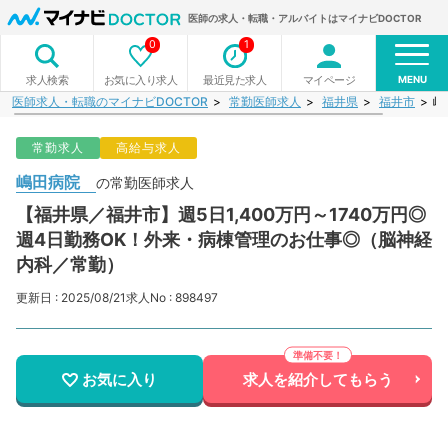
医師の求人・転職・アルバイトはマイナビDOCTOR
0
1
MENU
お気に入り求人
最近見た求人
マイページ
求人検索
医師求人・転職のマイナビDOCTOR
常勤医師求人
福井県
福井市
嶋
常勤求人
高給与求人
嶋田病院
の常勤医師求人
【福井県／福井市】週5日1,400万円～1740万円◎
週4日勤務OK！外来・病棟管理のお仕事◎（脳神経
内科／常勤）
更新日 : 2025/08/21
求人No : 898497
お気に入り
求人を紹介してもらう