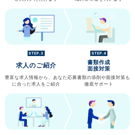
STEP.3
STEP.4
書類作成
求人のご紹介
面接対策
豊富な求人情報から、
あなた
応募書類の
添削や面接対策も
に合った求人を
ご紹介
徹底サポート