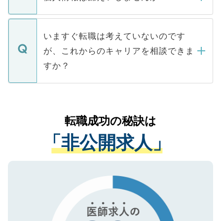
■応募殺到を避けるため 人気のある医療機
たとしても、ご本人が納得しない限り、内
関を公にしてしまうと、応募が殺到する場
定を承諾する必要はありません。内定先へ
個人情報が漏えいすることはありませんの
合があります。 選考を効率よく行うため
の辞退の連絡はキャリアパートナーが行い
で、ご安心ください。当サイトからの登録
いますぐ転職は考えていないのです
に、医療機関が求める条件に合った人材の
ますので、ご安心ください。
などで収集したご登録者様の個人情報は、
が、これからのキャリアを相談できま
みを人材紹介会社に依頼するケースが増え
ご本人のキャリアアップおよび転職活動の
ています。
すか？
支援を目的に使用いたします。お預かりし
ているすべての個人データはご本人の許可
お気軽にご相談ください。先生専任のキャ
なく、医療機関側に開示したり、第三者に
リアパートナーが将来のご希望などをおう
提供することは一切ありません。また弊社
かがいして、現在の医療機関の状況や紹介
転職成功の秘訣は
は、個人情報の取り扱いについての厳密な
経験をまじえながら、適切なアドバイスを
管理基準を満たした事業者のみに付与され
「非公開求人」
させていただきます。すぐにご転職をされ
る、プライバシーマークを取得済みです。
ない方には、長期的なサポートが可能です
ご登録いただいた個人情報は、SSL（デー
ので、まずはご登録ください。
タ暗号化）によって保護されていますの
で、機密保持に関してもご安心ください。