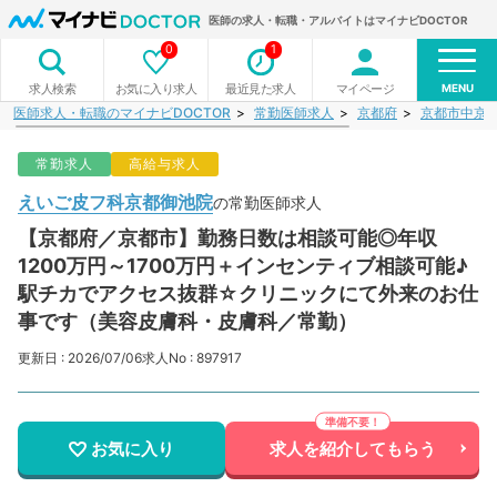
医師の求人・転職・アルバイトはマイナビDOCTOR
0
1
MENU
お気に入り求人
最近見た求人
マイページ
求人検索
医師求人・転職のマイナビDOCTOR
常勤医師求人
京都府
京都市中京
常勤求人
高給与求人
えいご皮フ科京都御池院
の常勤医師求人
【京都府／京都市】勤務日数は相談可能◎年収
1200万円～1700万円＋インセンティブ相談可能♪
駅チカでアクセス抜群☆クリニックにて外来のお仕
事です（美容皮膚科・皮膚科／常勤）
更新日 : 2026/07/06
求人No : 897917
お気に入り
求人を紹介してもらう