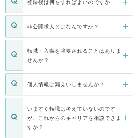
登録後は何をすればよいのですか
ご登録いただきましたら、弊社担当者がご
登録内容を確認し、その後メールもしくは
非公開求人とはなんですか？
お電話にて次のステップのご案内をいたし
ます。通常、5営業日以内にはご連絡をせて
マイナビDOCTORで取り扱っている求人の
いただきますので、しばらくお待ちくださ
うち約3割は、Webサイトからご覧いただ
転職・入職を強要されることはありま
い。
けない「非公開求人」です。非公開求人は
せんか？
下記の理由によって、一般には公開してい
ません。
転職・入職を強要することは一切ありませ
ん。また、仮に応募先から内定をいただい
個人情報は漏えいしませんか？
■応募殺到を避けるため 人気のある医療機
たとしても、ご本人が納得しない限り、内
関を公にしてしまうと、応募が殺到する場
定を承諾する必要はありません。内定先へ
個人情報が漏えいすることはありませんの
合があります。 選考を効率よく行うため
の辞退の連絡はキャリアパートナーが行い
で、ご安心ください。当サイトからの登録
いますぐ転職は考えていないのです
に、医療機関が求める条件に合った人材の
ますので、ご安心ください。
などで収集したご登録者様の個人情報は、
が、これからのキャリアを相談できま
みを人材紹介会社に依頼するケースが増え
ご本人のキャリアアップおよび転職活動の
ています。
すか？
支援を目的に使用いたします。お預かりし
ているすべての個人データはご本人の許可