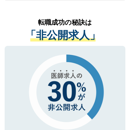
お気軽にご相談ください。先生専任のキャ
なく、医療機関側に開示したり、第三者に
リアパートナーが将来のご希望などをおう
提供することは一切ありません。また弊社
かがいして、現在の医療機関の状況や紹介
転職成功の秘訣は
は、個人情報の取り扱いについての厳密な
経験をまじえながら、適切なアドバイスを
管理基準を満たした事業者のみに付与され
「非公開求人」
させていただきます。すぐにご転職をされ
る、プライバシーマークを取得済みです。
ない方には、長期的なサポートが可能です
ご登録いただいた個人情報は、SSL（デー
ので、まずはご登録ください。
タ暗号化）によって保護されていますの
で、機密保持に関してもご安心ください。