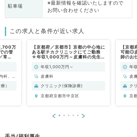
※最新情報を確認いたしますので
駐車場
お問い合わせください
この求人と条件が近い求人
700万
【京都府／京都市】京都の中心地に
【京都
クでの管
ある駅チカクリニックにてご勤務
可能◎
／常
☆年収1,000万円～皮膚科の先生
師のお
必見☆外来診療のお仕事です（皮
のご勤
膚科／常勤）
年収1,000万円～
年収
内科、外
皮膚科
皮
容皮膚
診療）
クリニック(保険診療)
ク
京都府京都市中京区
京
<
>
手当/福利厚生