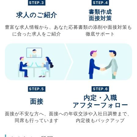
STEP.3
STEP.4
書類作成
求人のご紹介
面接対策
豊富な求人情報から、
あなた
応募書類の
添削や面接対策も
に合った求人を
ご紹介
徹底サポート
STEP.5
STEP.6
内定・入職
面接
アフターフォロー
面接が不安な方へ、
面接への
年収交渉や
入社日調整まで、
同席も
行っています
内定後もバックアップ